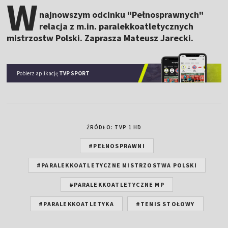
W
najnowszym odcinku "Pełnosprawnych"
relacja z m.in. paralekkoatletycznych
mistrzostw Polski. Zaprasza Mateusz Jarecki.
Pobierz aplikację
TVP SPORT
ŹRÓDŁO: TVP 1 HD
#PEŁNOSPRAWNI
#PARALEKKOATLETYCZNE MISTRZOSTWA POLSKI
#PARALEKKOATLETYCZNE MP
#PARALEKKOATLETYKA
#TENIS STOŁOWY