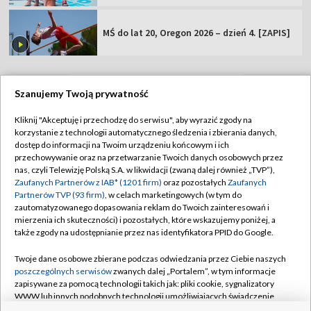
MŚ do lat 20, Oregon 2026 – dzień 4. [ZAPIS]
Szanujemy Twoją prywatność
TVP
Kliknij "Akceptuję i przechodzę do serwisu", aby wyrazić zgody na
korzystanie z technologii automatycznego śledzenia i zbierania danych,
Abonament TVP
Regulamin TVP
dostęp do informacji na Twoim urządzeniu końcowym i ich
Polityka prywatności
Sklep TVP
przechowywanie oraz na przetwarzanie Twoich danych osobowych przez
nas, czyli Telewizję Polską S.A. w likwidacji (zwaną dalej również „TVP”),
Biuro Reklamy
Moje zgody
Zaufanych Partnerów z IAB* (1201 firm)
oraz pozostałych
Zaufanych
Partnerów TVP (93 firm)
, w celach marketingowych (w tym do
Oferta Handlowa
Biuro reklamy
zautomatyzowanego dopasowania reklam do Twoich zainteresowań i
mierzenia ich skuteczności) i pozostałych, które wskazujemy poniżej, a
Telegazeta ogłoszenia
Kontakt
także zgody na udostępnianie przez nas identyfikatora PPID do Google.
Emisja w TVP
Twoje dane osobowe zbierane podczas odwiedzania przez Ciebie naszych
Kanały
Rada Programowa
poszczególnych serwisów
zwanych dalej „Portalem”, w tym informacje
zapisywane za pomocą technologii takich jak: pliki cookie, sygnalizatory
Ogłoszenia przetargowe
WWW lub innych podobnych technologii umożliwiających świadczenie
©2026 Telewizja Polska Spółka Akcyjna w likwidacji
dopasowanych i bezpiecznych usług, personalizację treści oraz reklam,