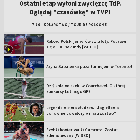
Ostatni etap wyłoni zwycięzcę TdP.
Oglądaj "czasówkę" w TVP!
7:00
|
KOLARSTWO
/
TOUR DE POLOGNE
Rekord Polski juniorów sztafety. Poprawili
się o 0.01 sekundy [WIDEO]
Aryna Sabalenka poza turniejem w Toronto!
Dziś kolejne skoki w Courchevel. O której
konkursy Letniego GP?
Legenda nie ma złudzeń. "Jagiellonia
ponownie powalczy o mistrzostwo"
Szybki koniec walki Gamrota. Został
zdemolowany [WIDEO]