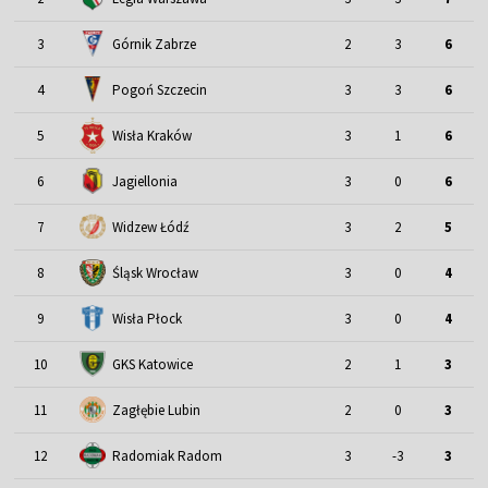
3
Górnik Zabrze
2
3
6
4
Pogoń Szczecin
3
3
6
5
Wisła Kraków
3
1
6
6
Jagiellonia
3
0
6
7
Widzew Łódź
3
2
5
Śląsk Wrocław
8
3
0
4
9
Wisła Płock
3
0
4
10
GKS Katowice
2
1
3
11
Zagłębie Lubin
2
0
3
12
Radomiak Radom
3
-3
3