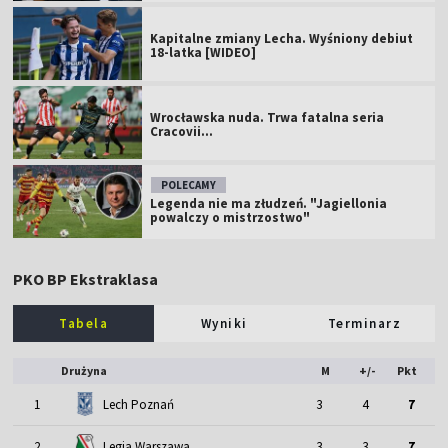
Kapitalne zmiany Lecha. Wyśniony debiut
18-latka [WIDEO]
Wrocławska nuda. Trwa fatalna seria
Cracovii...
POLECAMY
Legenda nie ma złudzeń. "Jagiellonia
powalczy o mistrzostwo"
PKO BP Ekstraklasa
Tabela
Wyniki
Terminarz
Drużyna
M
+/-
Pkt
1
Lech Poznań
3
4
7
2
Legia Warszawa
3
3
7