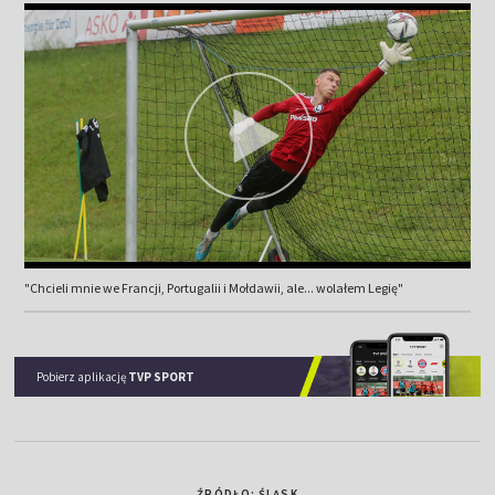
"Chcieli mnie we Francji, Portugalii i Mołdawii, ale... wolałem Legię"
Pobierz aplikację
TVP SPORT
ŹRÓDŁO: ŚLĄSK