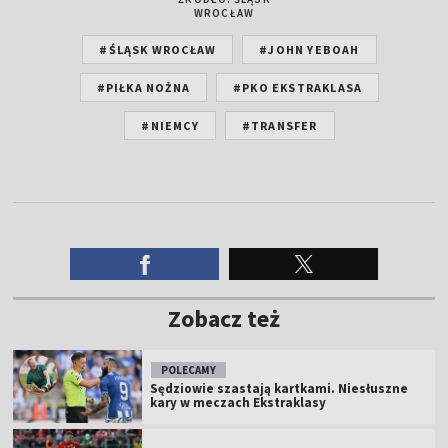
WROCŁAW
#ŚLĄSK WROCŁAW
#JOHN YEBOAH
#PIŁKA NOŻNA
#PKO EKSTRAKLASA
#NIEMCY
#TRANSFER
Zobacz też
POLECAMY
Sędziowie szastają kartkami. Niesłuszne
kary w meczach Ekstraklasy