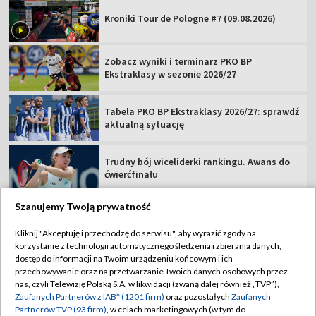
Kroniki Tour de Pologne #7 (09.08.2026)
Zobacz wyniki i terminarz PKO BP
Ekstraklasy w sezonie 2026/27
Tabela PKO BP Ekstraklasy 2026/27: sprawdź
aktualną sytuację
Trudny bój wiceliderki rankingu. Awans do
ćwierćfinału
Szanujemy Twoją prywatność
Kliknij "Akceptuję i przechodzę do serwisu", aby wyrazić zgody na
korzystanie z technologii automatycznego śledzenia i zbierania danych,
TVP
dostęp do informacji na Twoim urządzeniu końcowym i ich
Abonament TVP
Regulamin TVP
przechowywanie oraz na przetwarzanie Twoich danych osobowych przez
nas, czyli Telewizję Polską S.A. w likwidacji (zwaną dalej również „TVP”),
Polityka prywatności
Sklep TVP
Zaufanych Partnerów z IAB* (1201 firm)
oraz pozostałych
Zaufanych
Partnerów TVP (93 firm)
, w celach marketingowych (w tym do