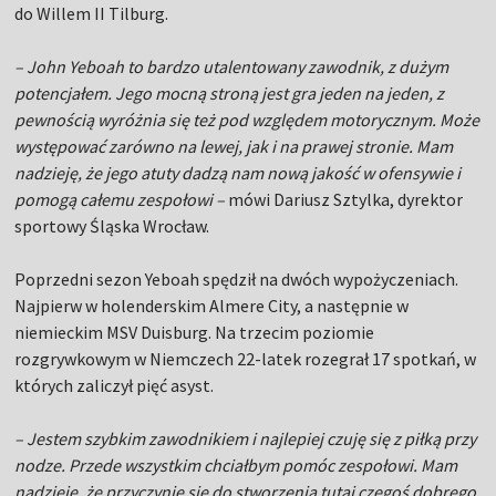
do Willem II Tilburg.
– John Yeboah to bardzo utalentowany zawodnik, z dużym
potencjałem. Jego mocną stroną jest gra jeden na jeden, z
pewnością wyróżnia się też pod względem motorycznym. Może
występować zarówno na lewej, jak i na prawej stronie. Mam
nadzieję, że jego atuty dadzą nam nową jakość w ofensywie i
pomogą całemu zespołowi –
mówi Dariusz Sztylka, dyrektor
sportowy Śląska Wrocław.
Poprzedni sezon Yeboah spędził na dwóch wypożyczeniach.
Najpierw w holenderskim Almere City, a następnie w
niemieckim MSV Duisburg. Na trzecim poziomie
rozgrywkowym w Niemczech 22-latek rozegrał 17 spotkań, w
których zaliczył pięć asyst.
– Jestem szybkim zawodnikiem i najlepiej czuję się z piłką przy
nodze. Przede wszystkim chciałbym pomóc zespołowi. Mam
nadzieję, że przyczynię się do stworzenia tutaj czegoś dobrego