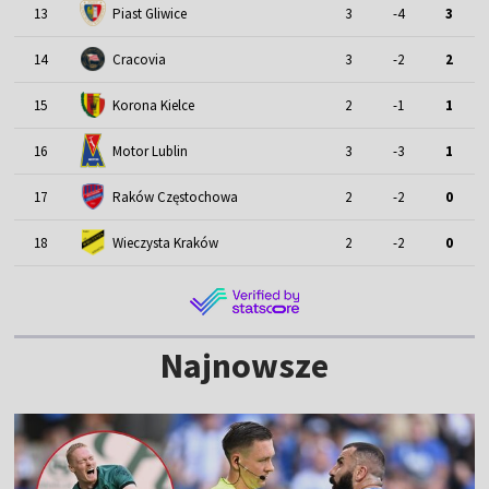
13
Piast Gliwice
3
-4
3
14
Cracovia
3
-2
2
15
Korona Kielce
2
-1
1
Motor Lublin
16
3
-3
1
17
Raków Częstochowa
2
-2
0
18
Wieczysta Kraków
2
-2
0
Najnowsze