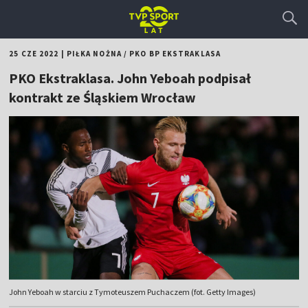
25 CZE 2022
|
PIŁKA NOŻNA
/
PKO BP EKSTRAKLASA
PKO Ekstraklasa. John Yeboah podpisał
kontrakt ze Śląskiem Wrocław
John Yeboah w starciu z Tymoteuszem Puchaczem (fot. Getty Images)