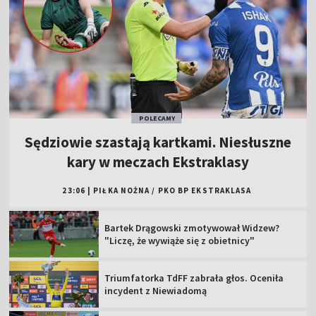
POLECAMY
Sędziowie szastają kartkami. Niesłuszne
kary w meczach Ekstraklasy
23:06
|
PIŁKA NOŻNA
/
PKO BP EKSTRAKLASA
Bartek Drągowski zmotywował Widzew?
"Liczę, że wywiąże się z obietnicy"
Triumfatorka TdFF zabrała głos. Oceniła
incydent z Niewiadomą