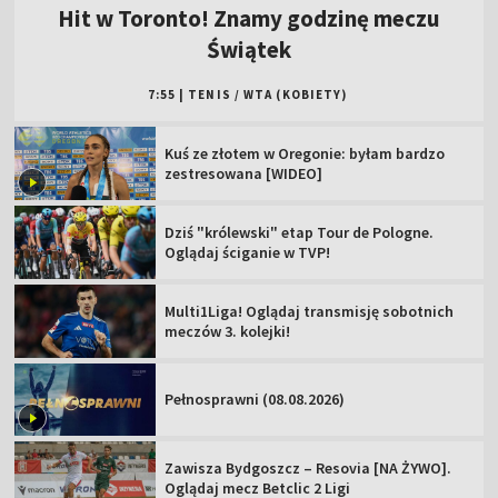
Hit w Toronto! Znamy godzinę meczu
Świątek
7:55
|
TENIS
/
WTA (KOBIETY)
Kuś ze złotem w Oregonie: byłam bardzo
zestresowana [WIDEO]
Dziś "królewski" etap Tour de Pologne.
Oglądaj ściganie w TVP!
Multi1Liga! Oglądaj transmisję sobotnich
meczów 3. kolejki!
Pełnosprawni (08.08.2026)
Zawisza Bydgoszcz – Resovia [NA ŻYWO].
Oglądaj mecz Betclic 2 Ligi