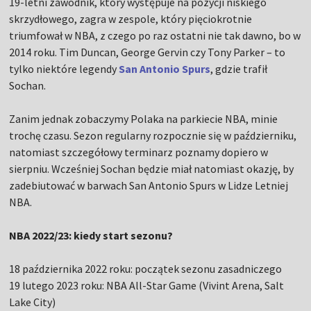
19-letni zawodnik, który występuje na pozycji niskiego
skrzydłowego, zagra w zespole, który pięciokrotnie
triumfował w NBA, z czego po raz ostatni nie tak dawno, bo w
2014 roku. Tim Duncan, George Gervin czy Tony Parker – to
tylko niektóre legendy
San Antonio Spurs
, gdzie trafił
Sochan.
Zanim jednak zobaczymy Polaka na parkiecie NBA, minie
trochę czasu. Sezon regularny rozpocznie się w październiku,
natomiast szczegółowy terminarz poznamy dopiero w
sierpniu. Wcześniej Sochan będzie miał natomiast okazję, by
zadebiutować w barwach San Antonio Spurs w Lidze Letniej
NBA.
NBA 2022/23: kiedy start sezonu?
18 października 2022 roku: początek sezonu zasadniczego
19 lutego 2023 roku: NBA All-Star Game (Vivint Arena, Salt
Lake City)