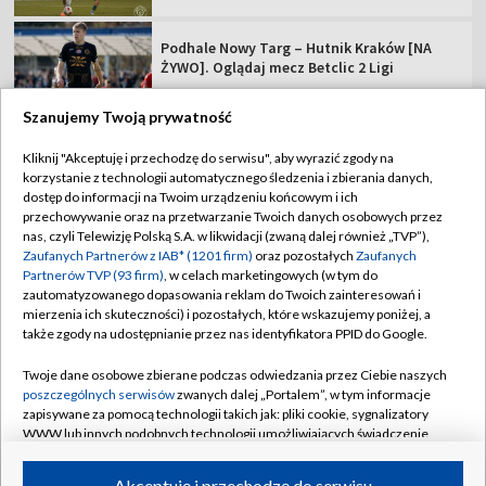
Podhale Nowy Targ – Hutnik Kraków [NA
ŻYWO]. Oglądaj mecz Betclic 2 Ligi
Szanujemy Twoją prywatność
Kliknij "Akceptuję i przechodzę do serwisu", aby wyrazić zgody na
korzystanie z technologii automatycznego śledzenia i zbierania danych,
TVP
dostęp do informacji na Twoim urządzeniu końcowym i ich
Abonament TVP
Regulamin TVP
przechowywanie oraz na przetwarzanie Twoich danych osobowych przez
nas, czyli Telewizję Polską S.A. w likwidacji (zwaną dalej również „TVP”),
Polityka prywatności
Sklep TVP
Zaufanych Partnerów z IAB* (1201 firm)
oraz pozostałych
Zaufanych
Partnerów TVP (93 firm)
, w celach marketingowych (w tym do
Biuro Reklamy
Moje zgody
zautomatyzowanego dopasowania reklam do Twoich zainteresowań i
mierzenia ich skuteczności) i pozostałych, które wskazujemy poniżej, a
Oferta Handlowa
Biuro reklamy
także zgody na udostępnianie przez nas identyfikatora PPID do Google.
Telegazeta ogłoszenia
Kontakt
Twoje dane osobowe zbierane podczas odwiedzania przez Ciebie naszych
Emisja w TVP
poszczególnych serwisów
zwanych dalej „Portalem”, w tym informacje
zapisywane za pomocą technologii takich jak: pliki cookie, sygnalizatory
Kanały
Rada Programowa
WWW lub innych podobnych technologii umożliwiających świadczenie
dopasowanych i bezpiecznych usług, personalizację treści oraz reklam,
Ogłoszenia przetargowe
udostępnianie funkcji mediów społecznościowych oraz analizowanie
©2026 Telewizja Polska Spółka Akcyjna w likwidacji
Akceptuję i przechodzę do serwisu