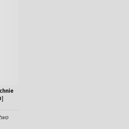
chnie
D]
stwo