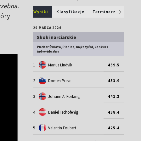
rzebna.
Wyniki
Klasyfikacje
Terminarz
tóry
29 MARCA 2026
Skoki narciarskie
Puchar Świata, Planica, mężczyźni, konkurs
indywidualny
1
Marius Lindvik
459.5
2
Domen Prevc
453.9
3
Johann A. Forfang
441.3
4
Daniel Tschofenig
438.4
5
Valentin Foubert
425.4