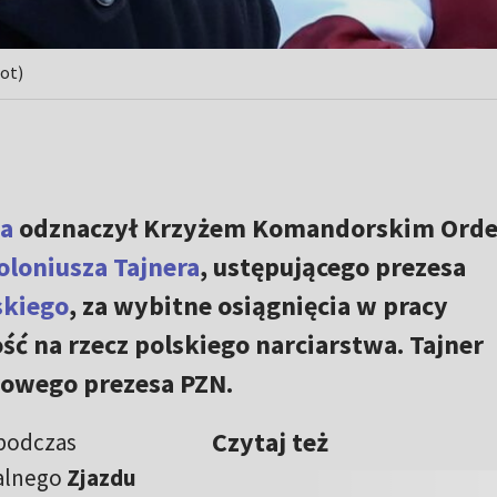
ot)
a
odznaczył Krzyżem Komandorskim Orde
oloniusza Tajnera
, ustępującego prezesa
skiego
, za wybitne osiągnięcia w pracy
ść na rzecz polskiego narciarstwa. Tajner
rowego prezesa PZN.
Czytaj też
podczas
alnego
Zjazdu