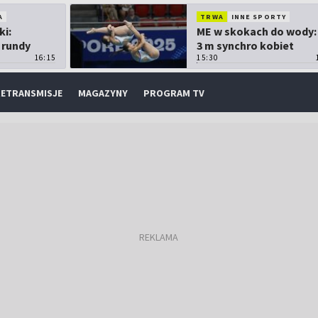
A
TRWA
INNE SPORTY
ki:
ME w skokach do wody:
 rundy
3 m synchro kobiet
16:15
15:30
ETRANSMISJE
MAGAZYNY
PROGRAM TV