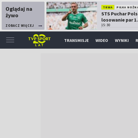
Oglądaj na
TRWA
PIŁKA NOŻN
STS Puchar Pols
żywo
losowanie par 1.
15:30
ZOBACZ WIĘCEJ
TRANSMISJE
WIDEO
WYNIKI
R