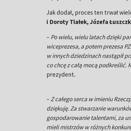
Jak dodał, proces ten trwał wiel
i Doroty Tlałek, Józefa Łuszcz
–
Po wielu, wielu latach dzięki pan
wiceprezesa, a potem prezesa PZN
w innych dziedzinach nastąpił pr
co chcę z całą mocą podkreślić. 
prezydent.
–
Z całego serca w imieniu Rzeczp
dziękuję. Za stwarzanie warunków
gospodarowanie talentami, za um
mieli mistrzów w różnych konkurenc