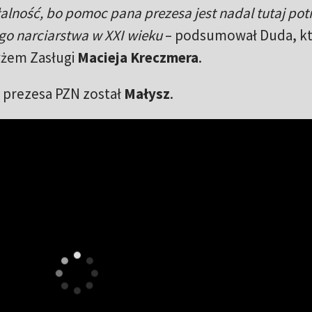
alność, bo pomoc pana prezesa jest nadal tutaj pot
go narciarstwa w XXI wieku
– podsumował Duda, k
yżem Zasługi
Macieja Kreczmera
.
 prezesa PZN został
Małysz
.