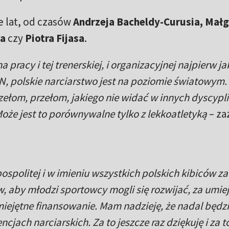
e lat, od czasów
Andrzeja Bacheldy-Curusia, Mał
ka
czy
Piotra Fijasa
.
a pracy i tej trenerskiej, i organizacyjnej najpierw ja
, polskie narciarstwo jest na poziomie światowym.
zełom, przełom, jakiego nie widać w innych dyscypl
Może jest to porównywalne tylko z lekkoatletyką
– za
ospolitej i w imieniu wszystkich polskich kibiców za
, aby młodzi sportowcy mogli się rozwijać, za umie
iejętne finansowanie. Mam nadzieję, że nadal będz
jach narciarskich. Za to jeszcze raz dziękuję i za to