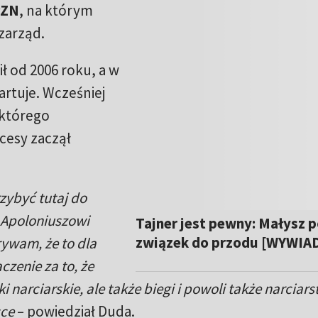
PZN
, na którym
zarząd.
ł od 2006 roku, a w
rtuje. Wcześniej
którego
cesy zaczął
zybyć tutaj do
 Apoloniuszowi
Tajner jest pewny: Małysz p
związek do przodu [WYWIA
rywam, że to dla
czenie za to, że
ki narciarskie, ale także biegi i powoli także narciar
sce
– powiedział Duda.