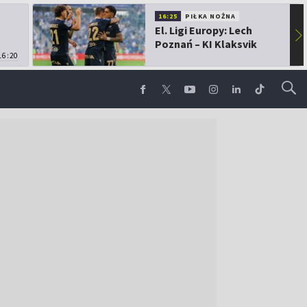
16:25
PIŁKA NOŻNA
El. Ligi Europy: Lech
▶
Poznań – KI Klaksvik
16:20