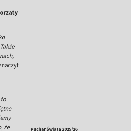
gorzaty
ko
 Także
inach,
znaczył
 to
jętne
iemy
, że
Puchar Świata 2025/26