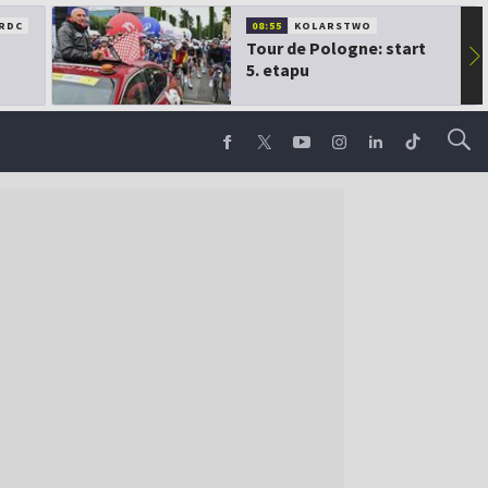
RDC
08:55
KOLARSTWO
Tour de Pologne: start
▶
5. etapu