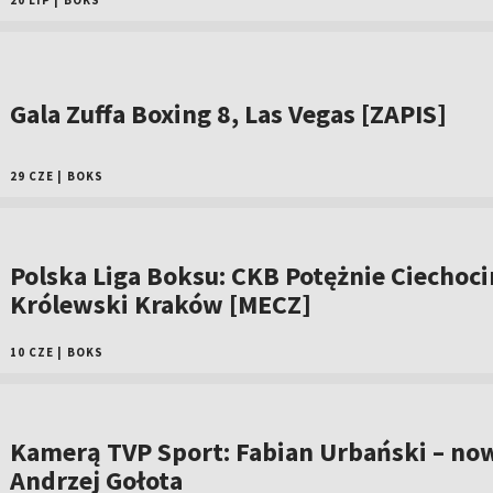
20 LIP
|
BOKS
Gala Zuffa Boxing 8, Las Vegas [ZAPIS]
29 CZE
|
BOKS
Polska Liga Boksu: CKB Potężnie Ciechoci
Królewski Kraków [MECZ]
10 CZE
|
BOKS
Kamerą TVP Sport: Fabian Urbański – no
Andrzej Gołota