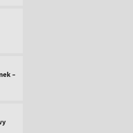
nek –
wy