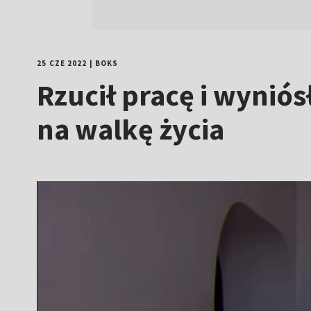
25 CZE 2022
|
BOKS
Rzucił pracę i wynió
na walkę życia