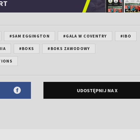
RT
#SAM EGGINGTON
#GALA W COVENTRY
#IBO
NIA
#BOKS
#BOKS ZAWODOWY
TIONS
UDOSTĘPNIJ NA X