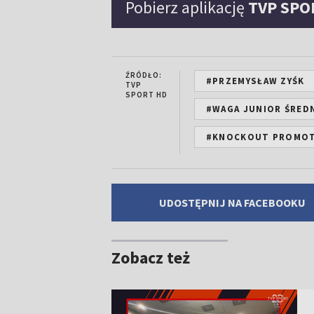
Pobierz aplikację
TVP SPO
ŹRÓDŁO:
#PRZEMYSŁAW ZYŚK
TVP
SPORT HD
#WAGA JUNIOR ŚRED
#KNOCKOUT PROMO
UDOSTĘPNIJ NA FACEBOOKU
Zobacz też