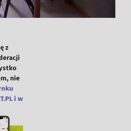
ę z
eracji
zystko
am, nie
dynku
T.PL i w