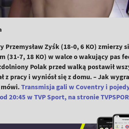
a
y Przemysław Zyśk (18-0, 6 KO) zmierzy si
(31-7, 18 KO) w walce o wakujący pas fed
Uzdolniony Polak przed walką postawił ws
ł z pracy i wyniósł się z domu. – Jak wygr
– mówi.
Transmisja gali w Coventry i poje
od 20:45 w TVP Sport, na stronie TVPSPOR