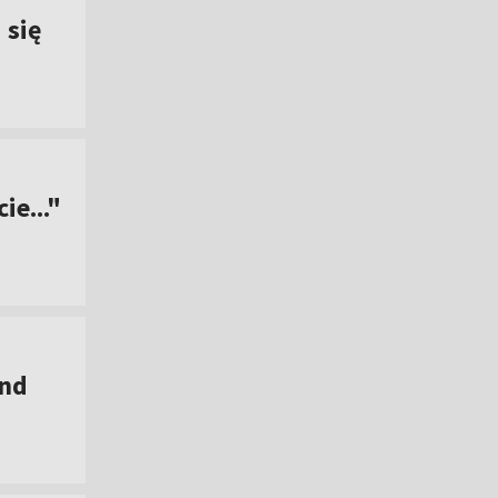
 się
ie..."
und