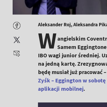
Aleksander Roj, Aleksandra Pik
W
angielskim Coventr
Samem Eggingtonem 
IBO wagi junior średniej. 
na jedną kartę. Zrezygnowa
będę musiał już pracować 
Zyśk – Eggington w sobotę 
aplikacji mobilnej
.