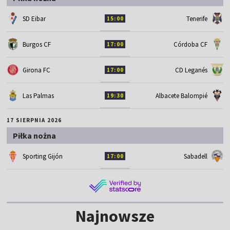
SD Eibar
Tenerife
15:00
Burgos CF
Córdoba CF
17:00
Girona FC
CD Leganés
17:00
Las Palmas
Albacete Balompié
19:30
17 SIERPNIA 2026
Piłka nożna
Sporting Gijón
Sabadell
17:00
Najnowsze