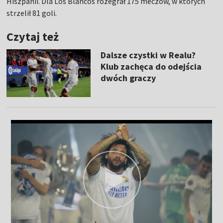
Hiszpanii. Dla Los Blancos rozegrał 175 meczów, w których
strzelił 81 goli.
Czytaj też
Dalsze czystki w Realu?
Klub zachęca do odejścia
dwóch graczy