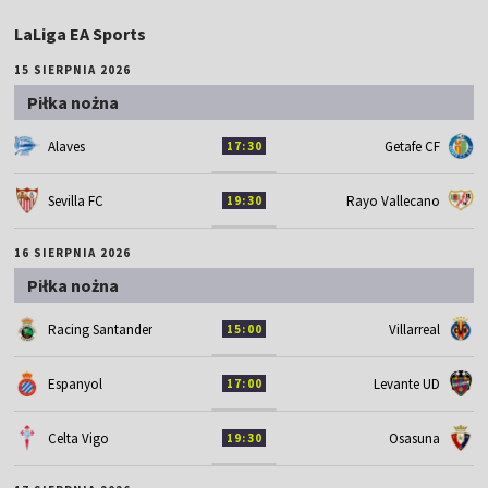
LaLiga EA Sports
15 SIERPNIA 2026
Piłka nożna
Alaves
Getafe CF
17:30
Sevilla FC
Rayo Vallecano
19:30
16 SIERPNIA 2026
Piłka nożna
Racing Santander
Villarreal
15:00
Espanyol
Levante UD
17:00
Celta Vigo
Osasuna
19:30