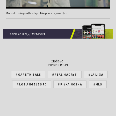
Marcelo pożegnał Madryt. Nie powstrzymał łez
Pobierz aplikację
TVP SPORT
ŹRÓDŁO:
TVPSPORT.PL
#GARETH BALE
#REAL MADRYT
#LA LIGA
#LOS ANGELES FC
#PIŁKA NOŻNA
#MLS