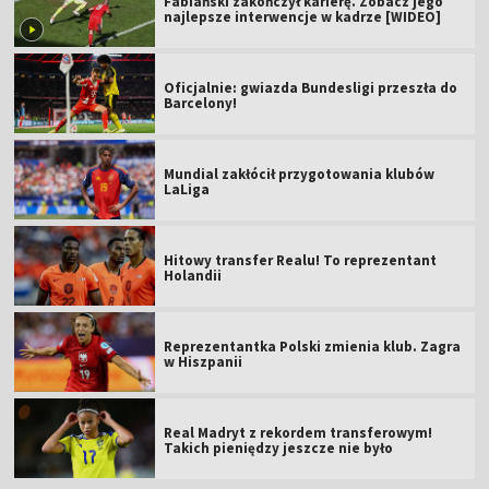
Fabiański zakończył karierę. Zobacz jego
najlepsze interwencje w kadrze [WIDEO]
Oficjalnie: gwiazda Bundesligi przeszła do
Barcelony!
Mundial zakłócił przygotowania klubów
LaLiga
Hitowy transfer Realu! To reprezentant
Holandii
Reprezentantka Polski zmienia klub. Zagra
w Hiszpanii
Real Madryt z rekordem transferowym!
Takich pieniędzy jeszcze nie było