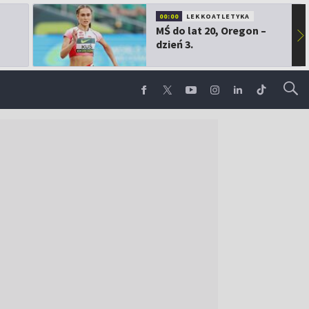
00:00
LEKKOATLETYKA
MŚ do lat 20, Oregon –
▶
dzień 3.