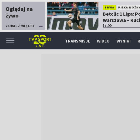
Oglądaj na
TRWA
PIŁKA NOŻN
Betclic 1 Liga: P
żywo
Warszawa – Ruc
Chorzów
17:55
ZOBACZ WIĘCEJ
TRANSMISJE
WIDEO
WYNIKI
R