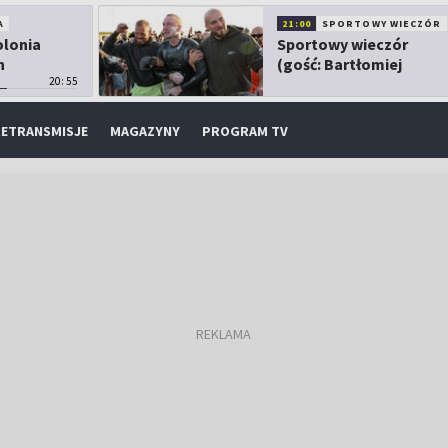
A
21:00
SPORTOWY WIECZÓR
olonia
Sportowy wieczór
h
(gość: Bartłomiej
20:55
Kubkowski)
ETRANSMISJE
MAGAZYNY
PROGRAM TV