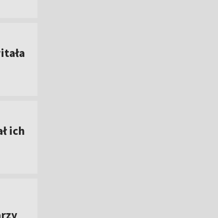
itała
ł ich
arzy