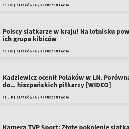
05 SIE
|
SIATKÓWKA
/
REPREZENTACJA
Polscy siatkarze w kraju! Na lotnisku pow
ich grupa kibiców
05 SIE
|
SIATKÓWKA
/
REPREZENTACJA
Kadziewicz ocenił Polaków w LN. Porówna
do... hiszpańskich piłkarzy [WIDEO]
31 LIP
|
SIATKÓWKA
/
REPREZENTACJA
Kamerą TVP Sport: Złote pokolenie siatk