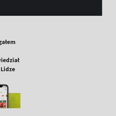
egałem
i
iedział
 Lidze