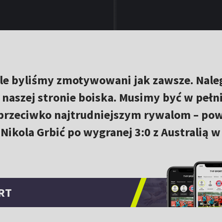
ale byliśmy zmotywowani jak zawsze. Nal
a naszej stronie boiska. Musimy być w pełn
 przeciwko najtrudniejszym rywalom – pow
 Nikola Grbić po wygranej 3:0 z Australią w
RT