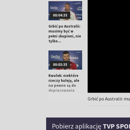
00:04:35
Grbić po Australii:
musimy być w
pełni skupieni, nie
tylko...
00:03:35
Kwolek: niektóre
rzeczy kuleją, ale
na pewno są do
dopracowania
Grbić po Australii: mu
00:02:07
Pobierz aplikację
TVP SPO
Kurek: mieliśmy
mecz pod