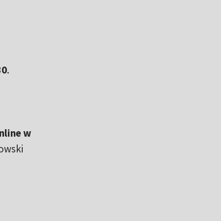
30
.
nline w
owski