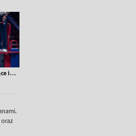
ące i…
anami.
 oraz