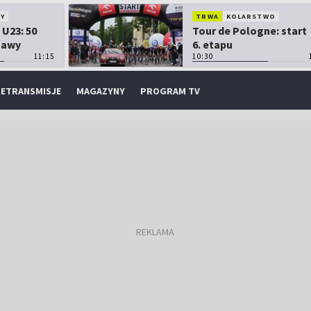
Y
TRWA
KOLARSTWO
 U23: 50
Tour de Pologne: start
tawy
6. etapu
11:15
10:30
ETRANSMISJE
MAGAZYNY
PROGRAM TV