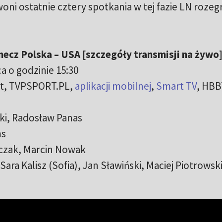
ni ostatnie cztery spotkania w tej fazie LN rozegr
ecz Polska – USA [szczegóły transmisji na żywo
a o godzinie 15:30
rt, TVPSPORT.PL,
aplikacji mobilnej
,
Smart TV
, HBB
i, Radosław Panas
ms
czak, Marcin Nowak
Sara Kalisz (Sofia), Jan Sławiński, Maciej Piotrowsk