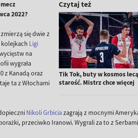
Czytaj też
e mecz
rwca 2022?
zmierzą się dwie z
u kolejkach
Ligi
zwycięstw na
ofii wygrała
3:0 z Kanadą oraz
Tik Tok, buty w kosmos lec
starość. Mistrz chce więcej
taje ta z Włochami
dopieczni
Nikoli Grbicia
zagrają z mocnymi Ameryk
porażki, przeciwko Iranowi. Wygrali za to z Serbami