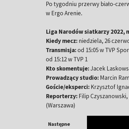
Po tygodniu przerwy biało-czerwo
w Ergo Arenie.
Liga Narodów siatkarzy 2022, m
Kiedy mecz:
niedziela, 26 czerwc
Transmisja:
od 15:05 w TVP Spo
od 15:12 w TVP 1
Kto skomentuje:
Jacek Laskowsk
Prowadzący studio:
Marcin Ra
Goście/eksperci:
Krzysztof Igna
Reporterzy:
Filip Czyszanowski, 
(Warszawa)
Następne