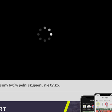
simy być w pełni skupieni, nie tylko...
RT