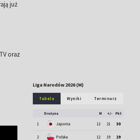
ają już
]
TV oraz
Liga Narodów 2026 (M)
Tabela
Wyniki
Terminarz
i
Drużyna
M
+/-
Pkt
1
Japonia
12
21
30
2
Polska
12
19
29