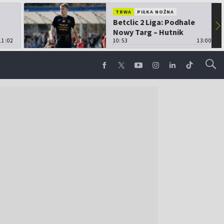
TRWA
PIŁKA NOŻNA
Betclic 2 Liga: Podhale
▶
Nowy Targ – Hutnik
11:02
Kraków
10:53
13:00