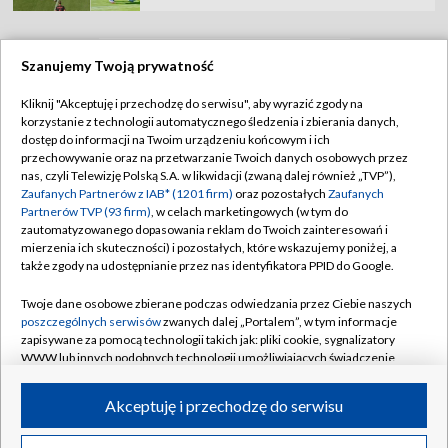
Szanujemy Twoją prywatność
TVP
Kliknij "Akceptuję i przechodzę do serwisu", aby wyrazić zgody na
korzystanie z technologii automatycznego śledzenia i zbierania danych,
Abonament TVP
Regulamin TVP
dostęp do informacji na Twoim urządzeniu końcowym i ich
Polityka prywatności
Sklep TVP
przechowywanie oraz na przetwarzanie Twoich danych osobowych przez
nas, czyli Telewizję Polską S.A. w likwidacji (zwaną dalej również „TVP”),
Biuro Reklamy
Moje zgody
Zaufanych Partnerów z IAB* (1201 firm)
oraz pozostałych
Zaufanych
Partnerów TVP (93 firm)
, w celach marketingowych (w tym do
Oferta Handlowa
Biuro reklamy
zautomatyzowanego dopasowania reklam do Twoich zainteresowań i
mierzenia ich skuteczności) i pozostałych, które wskazujemy poniżej, a
Telegazeta ogłoszenia
Kontakt
także zgody na udostępnianie przez nas identyfikatora PPID do Google.
Emisja w TVP
Twoje dane osobowe zbierane podczas odwiedzania przez Ciebie naszych
Kanały
Rada Programowa
poszczególnych serwisów
zwanych dalej „Portalem”, w tym informacje
zapisywane za pomocą technologii takich jak: pliki cookie, sygnalizatory
Ogłoszenia przetargowe
WWW lub innych podobnych technologii umożliwiających świadczenie
©2026 Telewizja Polska Spółka Akcyjna w likwidacji
dopasowanych i bezpiecznych usług, personalizację treści oraz reklam,
Akademia Telewizyjna
udostępnianie funkcji mediów społecznościowych oraz analizowanie
Akceptuję i przechodzę do serwisu
Informacje o nadawcy
ruchu w Internecie.
Centrum informacji TVP