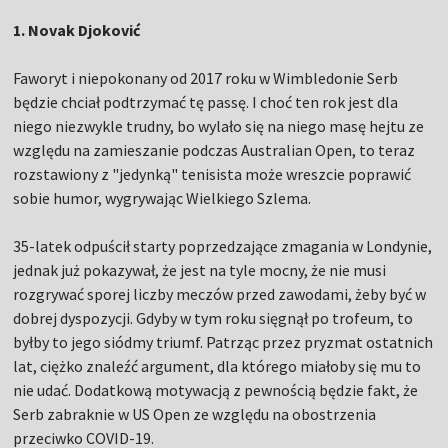
1. Novak Djoković
Faworyt i niepokonany od 2017 roku w Wimbledonie Serb
będzie chciał podtrzymać tę passę. I choć ten rok jest dla
niego niezwykle trudny, bo wylało się na niego masę hejtu ze
względu na zamieszanie podczas Australian Open, to teraz
rozstawiony z "jedynką" tenisista może wreszcie poprawić
sobie humor, wygrywając Wielkiego Szlema.
35-latek odpuścił starty poprzedzające zmagania w Londynie,
jednak już pokazywał, że jest na tyle mocny, że nie musi
rozgrywać sporej liczby meczów przed zawodami, żeby być w
dobrej dyspozycji. Gdyby w tym roku sięgnął po trofeum, to
byłby to jego siódmy triumf. Patrząc przez pryzmat ostatnich
lat, ciężko znaleźć argument, dla którego miałoby się mu to
nie udać. Dodatkową motywacją z pewnością będzie fakt, że
Serb zabraknie w US Open ze względu na obostrzenia
przeciwko COVID-19.