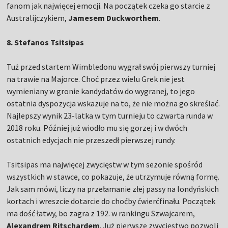
fanom jak najwięcej emocji. Na początek czeka go starcie z
Australijczykiem,
Jamesem Duckworthem
.
8. Stefanos Tsitsipas
Tuż przed startem Wimbledonu wygrał swój pierwszy turniej
na trawie na Majorce. Choć przez wielu Grek nie jest
wymieniany w gronie kandydatów do wygranej, to jego
ostatnia dyspozycja wskazuje na to, że nie można go skreślać.
Najlepszy wynik 23-latka w tym turnieju to czwarta runda w
2018 roku. Później już wiodło mu się gorzej i w dwóch
ostatnich edycjach nie przeszedł pierwszej rundy.
Tsitsipas ma najwięcej zwycięstw w tym sezonie spośród
wszystkich w stawce, co pokazuje, że utrzymuje równą formę.
Jak sam mówi, liczy na przełamanie złej passy na londyńskich
kortach i wreszcie dotarcie do choćby ćwierćfinału. Początek
ma dość łatwy, bo zagra z 192. w rankingu Szwajcarem,
Alexandrem Ritschardem
. Już pierwsze zwycięstwo pozwoli