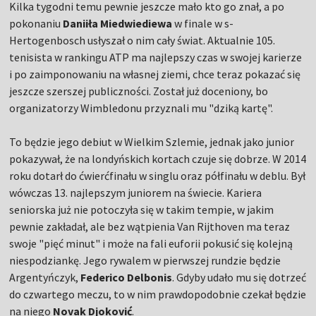
Kilka tygodni temu pewnie jeszcze mało kto go znał, a po
pokonaniu
Daniiła Miedwiediewa
w finale w s-
Hertogenbosch usłyszał o nim cały świat. Aktualnie 105.
tenisista w rankingu ATP ma najlepszy czas w swojej karierze
i po zaimponowaniu na własnej ziemi, chce teraz pokazać się
jeszcze szerszej publiczności. Został już doceniony, bo
organizatorzy Wimbledonu przyznali mu "dziką kartę".
To będzie jego debiut w Wielkim Szlemie, jednak jako junior
pokazywał, że na londyńskich kortach czuje się dobrze. W 2014
roku dotarł do ćwierćfinału w singlu oraz półfinału w deblu. Był
wówczas 13. najlepszym juniorem na świecie. Kariera
seniorska już nie potoczyła się w takim tempie, w jakim
pewnie zakładał, ale bez wątpienia Van Rijthoven ma teraz
swoje "pięć minut" i może na fali euforii pokusić się kolejną
niespodziankę. Jego rywalem w pierwszej rundzie będzie
Argentyńczyk,
Federico Delbonis
. Gdyby udało mu się dotrzeć
do czwartego meczu, to w nim prawdopodobnie czekał będzie
na niego
Novak Djoković
.