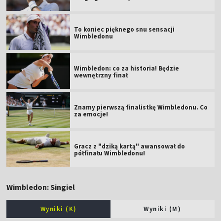
To koniec pięknego snu sensacji
Wimbledonu
Wimbledon: co za historia! Będzie
wewnętrzny finał
Znamy pierwszą finalistkę Wimbledonu. Co
za emocje!
Gracz z "dziką kartą" awansował do
półfinału Wimbledonu!
Wimbledon: Singiel
Wyniki (K)
Wyniki (M)