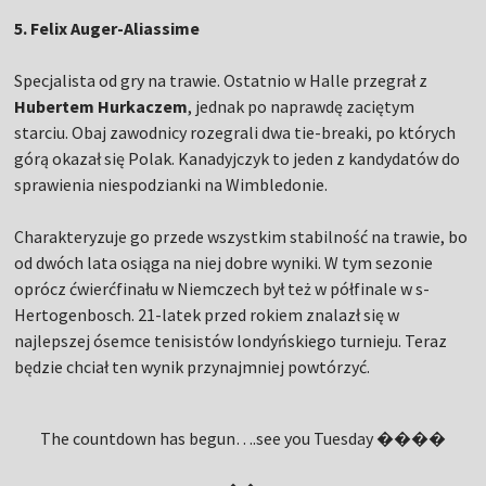
5. Felix Auger-Aliassime
Specjalista od gry na trawie. Ostatnio w Halle przegrał z
Hubertem Hurkaczem
, jednak po naprawdę zaciętym
starciu. Obaj zawodnicy rozegrali dwa tie-breaki, po których
górą okazał się Polak. Kanadyjczyk to jeden z kandydatów do
sprawienia niespodzianki na Wimbledonie.
Charakteryzuje go przede wszystkim stabilność na trawie, bo
od dwóch lata osiąga na niej dobre wyniki. W tym sezonie
oprócz ćwierćfinału w Niemczech był też w półfinale w s-
Hertogenbosch. 21-latek przed rokiem znalazł się w
najlepszej ósemce tenisistów londyńskiego turnieju. Teraz
będzie chciał ten wynik przynajmniej powtórzyć.
The countdown has begun….see you Tuesday ����