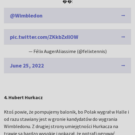
��:
@Wimbledon
pic.twitter.com/ZKkbZxllOW
— Félix AugerAliassime (@felixtennis)
June 25, 2022
4. Hubert Hurkacz
Ktoś powie, że pompujemy balonik, bo Polak wygrał w Halle i
od razu stawiany jest w gronie kandydatów do wygrania
Wimbledonu. Z drugiej strony umiejętności Hurkacza na
trawie są bardzo wysokie i pokazał, że potrafi ogrywać