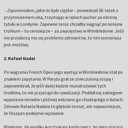
– Zapomniałem, jakie to było ciężkie –
powiedział 26-latek z
przymrużeniem oka, trzymając w rękach puchar za obronę
tytułu w Londynie. Zapewne teraz chciałby sięgnąć po kolejne
trofeum – to cenniejsze – za zwycięstwo w Wimbledonie. Jeśli
nie przydarzą mu się problemy zdrowotne, to ten scenariusz
jest możliwy.
2. Rafael Nadal
Po wygraniu French Open jego występ w Wimbledonie stał po
znakiem zapytania. W Paryżu grał ze znieczuloną stopą i
zapowiedział, że jeśli dalej będzie musiał używać tych
środków, to nie przystąpi do rywalizacji. Poddał się zabiegowi
wypalania nerwów i później widziano go chodzącego o kulach.
Zdrowie Rafaela Nadala to głęboki temat, ale najważniejsze,
że Hiszpan podejmie wyzwanie.
Wiadomo, ile wysiłku kosztuje go każdy mecz, bo jego styl gry