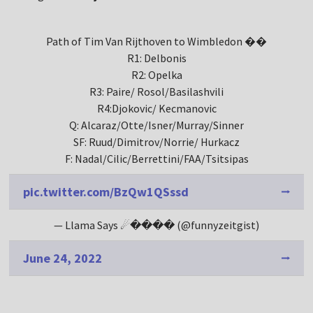
Path of Tim Van Rijthoven to Wimbledon ��
R1: Delbonis
R2: Opelka
R3: Paire/ Rosol/Basilashvili
R4:Djokovic/ Kecmanovic
Q: Alcaraz/Otte/Isner/Murray/Sinner
SF: Ruud/Dimitrov/Norrie/ Hurkacz
F: Nadal/Cilic/Berrettini/FAA/Tsitsipas
pic.twitter.com/BzQw1QSssd
— Llama Says ☄���� (@funnyzeitgist)
June 24, 2022