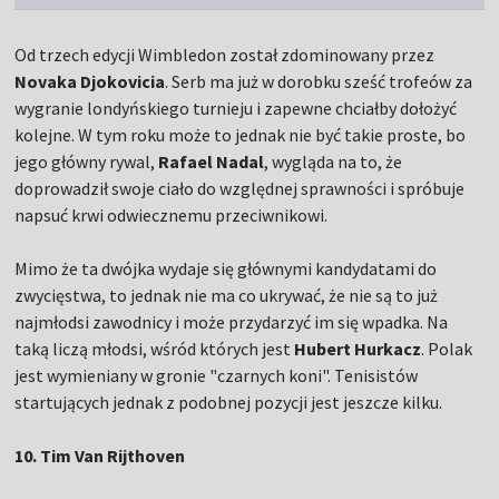
Od trzech edycji Wimbledon został zdominowany przez
Novaka Djokovicia
. Serb ma już w dorobku sześć trofeów za
wygranie londyńskiego turnieju i zapewne chciałby dołożyć
kolejne. W tym roku może to jednak nie być takie proste, bo
jego główny rywal,
Rafael Nadal
, wygląda na to, że
doprowadził swoje ciało do względnej sprawności i spróbuje
napsuć krwi odwiecznemu przeciwnikowi.
Mimo że ta dwójka wydaje się głównymi kandydatami do
zwycięstwa, to jednak nie ma co ukrywać, że nie są to już
najmłodsi zawodnicy i może przydarzyć im się wpadka. Na
taką liczą młodsi, wśród których jest
Hubert Hurkacz
. Polak
jest wymieniany w gronie "czarnych koni". Tenisistów
startujących jednak z podobnej pozycji jest jeszcze kilku.
10. Tim Van Rijthoven