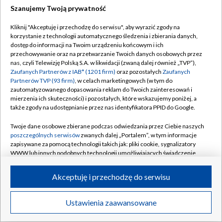
Szanujemy Twoją prywatność
2 - 0
Amanda Anisimova
Beatriz Haddad Maia
(6:0, 6:3)
Kliknij "Akceptuję i przechodzę do serwisu", aby wyrazić zgody na
korzystanie z technologii automatycznego śledzenia i zbierania danych,
01 WRZEŚNIA 2025
dostęp do informacji na Twoim urządzeniu końcowym i ich
Tenis
przechowywanie oraz na przetwarzanie Twoich danych osobowych przez
nas, czyli Telewizję Polską S.A. w likwidacji (zwaną dalej również „TVP”),
2 - 0
Zaufanych Partnerów z IAB* (1201 firm)
oraz pozostałych
Zaufanych
Naomi Osaka
Coco Gauff
(6:3, 6:2)
Partnerów TVP (93 firm)
, w celach marketingowych (w tym do
zautomatyzowanego dopasowania reklam do Twoich zainteresowań i
0 - 2
J. Aleksandrowa
Iga Świątek
mierzenia ich skuteczności) i pozostałych, które wskazujemy poniżej, a
(3:6, 1:6)
także zgody na udostępnianie przez nas identyfikatora PPID do Google.
Twoje dane osobowe zbierane podczas odwiedzania przez Ciebie naszych
poszczególnych serwisów
zwanych dalej „Portalem”, w tym informacje
zapisywane za pomocą technologii takich jak: pliki cookie, sygnalizatory
Najnowsze
WWW lub innych podobnych technologii umożliwiających świadczenie
dopasowanych i bezpiecznych usług, personalizację treści oraz reklam,
udostępnianie funkcji mediów społecznościowych oraz analizowanie
Akceptuję i przechodzę do serwisu
ruchu w Internecie.
Twoje dane osobowe zbierane podczas odwiedzania przez Ciebie
Ustawienia zaawansowane
News
Transmisje
Wideo
Więcej
poszczególnych serwisów
na Portalu, takie jak adresy IP, identyfikatory
Twoich urządzeń końcowych i identyfikatory plików cookie, informacje o