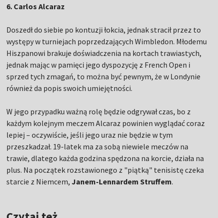
6. Carlos Alcaraz
Doszedł do siebie po kontuzji łokcia, jednak stracił przez to
występy w turniejach poprzedzających Wimbledon. Młodemu
Hiszpanowi brakuje doświadczenia na kortach trawiastych,
jednak mając w pamięci jego dyspozycję z French Open i
sprzed tych zmagań, to można być pewnym, że w Londynie
również da popis swoich umiejętności.
W jego przypadku ważną rolę będzie odgrywał czas, bo z
każdym kolejnym meczem Alcaraz powinien wyglądać coraz
lepiej – oczywiście, jeśli jego uraz nie będzie w tym
przeszkadzał. 19-latek ma za sobą niewiele meczów na
trawie, dlatego każda godzina spędzona na korcie, działa na
plus. Na początek rozstawionego z "piątką" tenisistę czeka
starcie z Niemcem,
Janem-Lennardem Struffem
.
Czytaj też