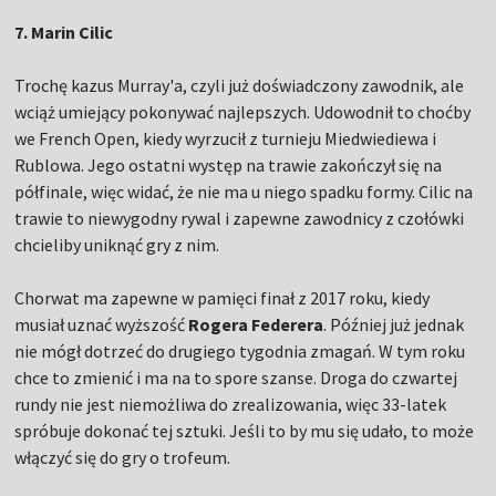
7. Marin Cilic
Trochę kazus Murray'a, czyli już doświadczony zawodnik, ale
wciąż umiejący pokonywać najlepszych. Udowodnił to choćby
we French Open, kiedy wyrzucił z turnieju Miedwiediewa i
Rublowa. Jego ostatni występ na trawie zakończył się na
półfinale, więc widać, że nie ma u niego spadku formy. Cilic na
trawie to niewygodny rywal i zapewne zawodnicy z czołówki
chcieliby uniknąć gry z nim.
Chorwat ma zapewne w pamięci finał z 2017 roku, kiedy
musiał uznać wyższość
Rogera Federera
. Później już jednak
nie mógł dotrzeć do drugiego tygodnia zmagań. W tym roku
chce to zmienić i ma na to spore szanse. Droga do czwartej
rundy nie jest niemożliwa do zrealizowania, więc 33-latek
spróbuje dokonać tej sztuki. Jeśli to by mu się udało, to może
włączyć się do gry o trofeum.