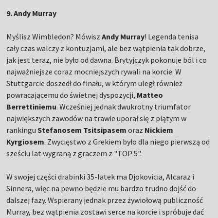
9. Andy Murray
Myślisz Wimbledon? Mówisz
Andy Murray
! Legenda tenisa
cały czas walczy z kontuzjami, ale bez wątpienia tak dobrze,
jak jest teraz, nie było od dawna. Brytyjczyk pokonuje ból i co
najważniejsze coraz mocniejszych rywali na korcie. W
Stuttgarcie doszedł do finału, w którym uległ również
powracającemu do świetnej dyspozycji,
Matteo
Berrettiniemu
. Wcześniej jednak dwukrotny triumfator
największych zawodów na trawie uporał się z piątym w
rankingu
Stefanosem Tsitsipasem
oraz
Nickiem
Kyrgiosem
. Zwycięstwo z Grekiem było dla niego pierwszą od
sześciu lat wygraną z graczem z "TOP 5".
W swojej części drabinki 35-latek ma Djokovicia, Alcaraz i
Sinnera, więc na pewno będzie mu bardzo trudno dojść do
dalszej fazy. Wspierany jednak przez żywiołową publiczność
Murray, bez wątpienia zostawi serce na korcie i spróbuje dać