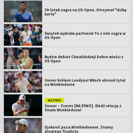
39-latek zagra na US Open. Otrzymał "dziką
kartę"
Świątek wybrała partnera! To z nim zagra w
US Open
Będzie debiut Chwalińskiej! Dobre wieści z
US Open
Sinner królem Londynu! Włoch obronił tytuł
na Wimbledonie
NA ŻYWO
Sinner – Zverev [NA ŻYWO]. Śledź relację z
finału Wimbledonu!
Djoković poza Wimbledonem. Znamy
drugiego finalistę