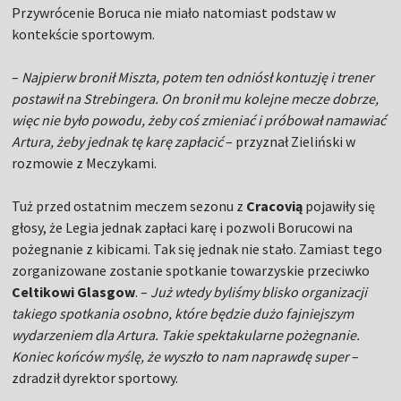
Przywrócenie Boruca nie miało natomiast podstaw w
kontekście sportowym.
–
Najpierw bronił Miszta, potem ten odniósł kontuzję i trener
postawił na Strebingera. On bronił mu kolejne mecze dobrze,
więc nie było powodu, żeby coś zmieniać i próbował namawiać
Artura, żeby jednak tę karę zapłacić
– przyznał Zieliński w
rozmowie z Meczykami.
Tuż przed ostatnim meczem sezonu z
Cracovią
pojawiły się
głosy, że Legia jednak zapłaci karę i pozwoli Borucowi na
pożegnanie z kibicami. Tak się jednak nie stało. Zamiast tego
zorganizowane zostanie spotkanie towarzyskie przeciwko
Celtikowi Glasgow
. –
Już wtedy byliśmy blisko organizacji
takiego spotkania osobno, które będzie dużo fajniejszym
wydarzeniem dla Artura. Takie spektakularne pożegnanie.
Koniec końców myślę, że wyszło to nam naprawdę super
–
zdradził dyrektor sportowy.