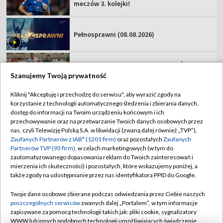
Podhale Nowy Targ – Hutnik Kraków [NA
ŻYWO]. Oglądaj mecz Betclic 2 Ligi
Miedź Legnica – Pogoń Grodzisk
Mazowiecki. Oglądaj mecz Betclic 1 Ligi!
Szanujemy Twoją prywatność
Kliknij "Akceptuję i przechodzę do serwisu", aby wyrazić zgody na
korzystanie z technologii automatycznego śledzenia i zbierania danych,
TVP
dostęp do informacji na Twoim urządzeniu końcowym i ich
Abonament TVP
Regulamin TVP
przechowywanie oraz na przetwarzanie Twoich danych osobowych przez
nas, czyli Telewizję Polską S.A. w likwidacji (zwaną dalej również „TVP”),
Polityka prywatności
Sklep TVP
Zaufanych Partnerów z IAB* (1201 firm)
oraz pozostałych
Zaufanych
Partnerów TVP (93 firm)
, w celach marketingowych (w tym do
Biuro Reklamy
Moje zgody
zautomatyzowanego dopasowania reklam do Twoich zainteresowań i
mierzenia ich skuteczności) i pozostałych, które wskazujemy poniżej, a
Oferta Handlowa
Biuro reklamy
także zgody na udostępnianie przez nas identyfikatora PPID do Google.
Telegazeta ogłoszenia
Kontakt
Twoje dane osobowe zbierane podczas odwiedzania przez Ciebie naszych
Emisja w TVP
poszczególnych serwisów
zwanych dalej „Portalem”, w tym informacje
zapisywane za pomocą technologii takich jak: pliki cookie, sygnalizatory
Kanały
Rada Programowa
WWW lub innych podobnych technologii umożliwiających świadczenie