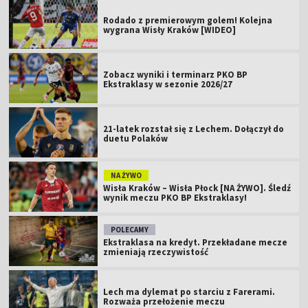
Rodado z premierowym golem! Kolejna
wygrana Wisły Kraków [WIDEO]
Zobacz wyniki i terminarz PKO BP
Ekstraklasy w sezonie 2026/27
21-latek rozstał się z Lechem. Dołączył do
duetu Polaków
NA ŻYWO
Wisła Kraków – Wisła Płock [NA ŻYWO]. Śledź
wynik meczu PKO BP Ekstraklasy!
POLECAMY
Ekstraklasa na kredyt. Przekładane mecze
zmieniają rzeczywistość
Lech ma dylemat po starciu z Farerami.
Rozważa przełożenie meczu