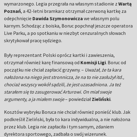
wymarzonego. Legia przegrała na własnym stadionie z
Wartą
Poznań
, a 42-letni bramkarz otrzymał czerwoną kartkę za
odepchnięcie
Dawida Szymonowicza
we własnym polu
karnym. Schodząc z boiska, Boruc popchnął jeszcze operatora
Live Parku, a po spotkaniu w niezbyt cenzuralnych słowach
skrytykował pracę sędziego.
Były reprezentant Polski oprócz kartki i zawieszenia,
otrzymał również karę finansową od
Komisji Ligi
. Boruc od
początku nie chciał zapłacić grzywny. –
Uważał, że ta kara
nałożona na niego jest stronnicza, że na to nie zasłużył itd.,
chociaż wszyscy wokół sądzili, że jest uzasadniona. Ja też
starałem się to zasugerować Arturowi. On miał swoje
argumenty, a ja miałem swoje
– powiedział
Zieliński
.
Kosztów wybryku Boruca nie chciał również ponieść klub. Jak
podkreślił Zieliński, była to kara indywidualna, a nie nałożona
przez klub. Legia nie zapłaciła i tym samym, zdaniem
dyrektora sportowego, zadbała o swój wizerunek.