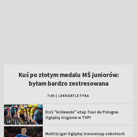
Kuś po złotym medalu MŚ juniorów:
byłam bardzo zestresowana
7:05
|
LEKKOATLETYKA
Dziś "królewski" etap Tour de Pologne.
Oglądaj ściganie w TVP!
Multi1Liga! Oglądaj transmisję sobotnich
meczów 3. kolejki!
Pełnosprawni (08.08.2026)
Zawisza Bydgoszcz – Resovia [NA ŻYWO].
Oglądaj mecz Betclic 2 Ligi