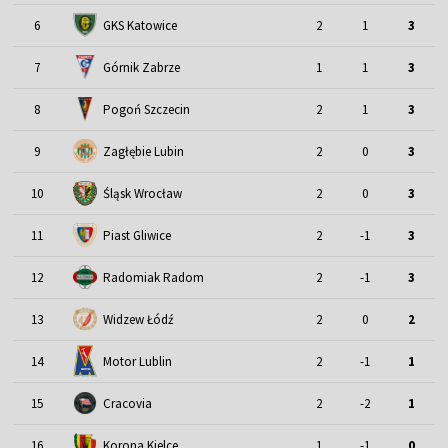
6
GKS Katowice
2
1
3
7
Górnik Zabrze
1
1
3
8
Pogoń Szczecin
2
1
3
9
Zagłębie Lubin
2
0
3
Śląsk Wrocław
10
2
0
3
11
Piast Gliwice
2
-1
3
12
Radomiak Radom
2
-1
3
13
Widzew Łódź
2
0
2
Motor Lublin
14
2
-1
1
15
Cracovia
2
-2
1
16
Korona Kielce
1
-1
0