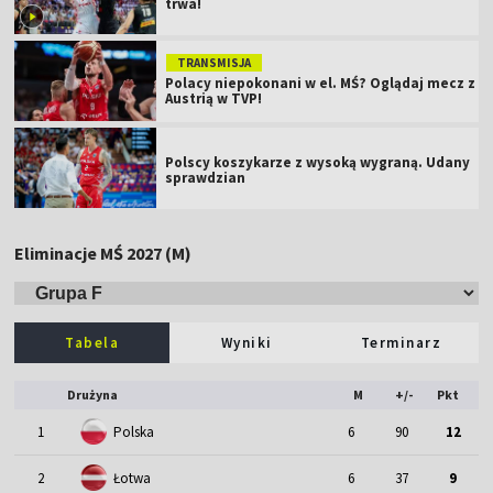
trwa!
TRANSMISJA
Polacy niepokonani w el. MŚ? Oglądaj mecz z
Austrią w TVP!
Polscy koszykarze z wysoką wygraną. Udany
sprawdzian
Eliminacje MŚ 2027 (M)
Tabela
Wyniki
Terminarz
Drużyna
M
+/-
Pkt
1
Polska
6
90
12
2
Łotwa
6
37
9