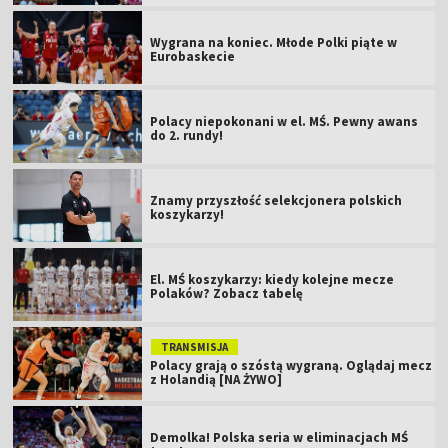
Wygrana na koniec. Młode Polki piąte w
Eurobaskecie
Polacy niepokonani w el. MŚ. Pewny awans
do 2. rundy!
Znamy przyszłość selekcjonera polskich
koszykarzy!
El. MŚ koszykarzy: kiedy kolejne mecze
Polaków? Zobacz tabelę
TRANSMISJA
Polacy grają o szóstą wygraną. Oglądaj mecz
z Holandią [NA ŻYWO]
Demolka! Polska seria w eliminacjach MŚ