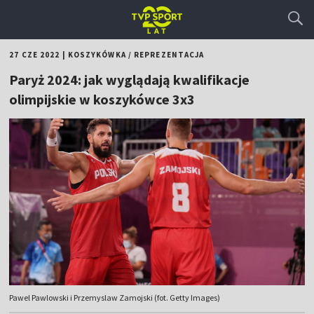
27 CZE 2022
|
KOSZYKÓWKA
/
REPREZENTACJA
Paryż 2024: jak wyglądają kwalifikacje
olimpijskie w koszykówce 3x3
Pawel Pawlowski i Przemyslaw Zamojski (fot. Getty Images)