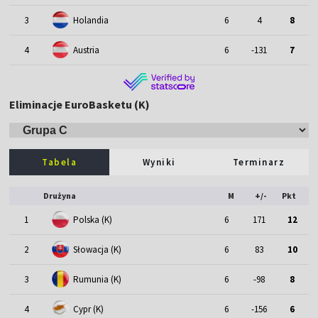
3
Holandia
6
4
8
4
Austria
6
-131
7
Eliminacje EuroBasketu (K)
Tabela
Wyniki
Terminarz
Drużyna
M
+/-
Pkt
1
Polska (K)
6
171
12
2
Słowacja (K)
6
83
10
3
Rumunia (K)
6
-98
8
4
Cypr (K)
6
-156
6