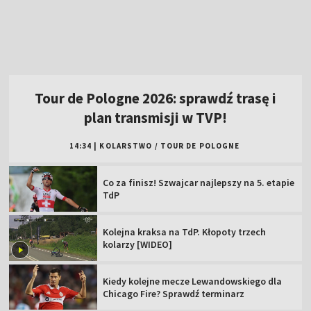
14:34
|
KOLARSTWO
/
TOUR DE POLOGNE
Co za finisz! Szwajcar najlepszy na 5. etapie
TdP
Kolejna kraksa na TdP. Kłopoty trzech
kolarzy [WIDEO]
Kiedy kolejne mecze Lewandowskiego dla
Chicago Fire? Sprawdź terminarz
Kraksa na TdP. Nieprzyjemny upadek
Amerykanina [WIDEO]
Pech Polaka! Złapał gumę, jadąc w ucieczce
Zobacz wyniki i terminarz PKO BP