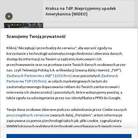
Ekstraklasy w sezonie 2026/27
TVP
Szanujemy Twoją prywatność
Abonament TVP
Regulamin TVP
Kliknij "Akceptuję i przechodzę do serwisu", aby wyrazić zgody na
Polityka prywatności
Sklep TVP
korzystanie z technologii automatycznego śledzenia i zbierania danych,
dostęp do informacji na Twoim urządzeniu końcowym i ich
Biuro Reklamy
Moje zgody
przechowywanie oraz na przetwarzanie Twoich danych osobowych przez
nas, czyli Telewizję Polską S.A. w likwidacji (zwaną dalej również „TVP”),
Oferta Handlowa
Biuro reklamy
Zaufanych Partnerów z IAB* (1201 firm)
oraz pozostałych
Zaufanych
Partnerów TVP (93 firm)
, w celach marketingowych (w tym do
Telegazeta ogłoszenia
Kontakt
zautomatyzowanego dopasowania reklam do Twoich zainteresowań i
Emisja w TVP
mierzenia ich skuteczności) i pozostałych, które wskazujemy poniżej, a
także zgody na udostępnianie przez nas identyfikatora PPID do Google.
Kanały
Rada Programowa
Twoje dane osobowe zbierane podczas odwiedzania przez Ciebie naszych
Ogłoszenia przetargowe
poszczególnych serwisów
zwanych dalej „Portalem”, w tym informacje
©2026 Telewizja Polska Spółka Akcyjna w likwidacji
zapisywane za pomocą technologii takich jak: pliki cookie, sygnalizatory
Akademia Telewizyjna
WWW lub innych podobnych technologii umożliwiających świadczenie
Informacje o nadawcy
dopasowanych i bezpiecznych usług, personalizację treści oraz reklam,
udostępnianie funkcji mediów społecznościowych oraz analizowanie