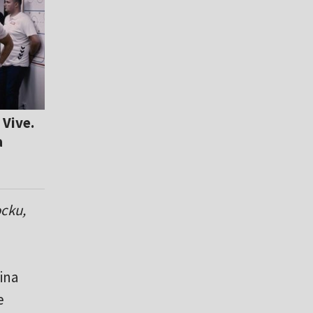
 Vive.
a
ocku,
ina
e