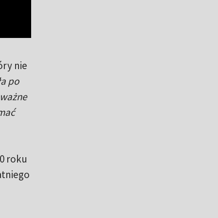
óry nie
ła po
o ważne
ymać
20 roku
atniego