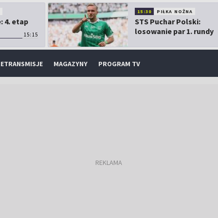
O
15:30
PIŁKA NOŻNA
 4. etap
STS Puchar Polski:
losowanie par 1. rundy
15:15
ETRANSMISJE
MAGAZYNY
PROGRAM TV