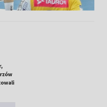
,
trzów
towali