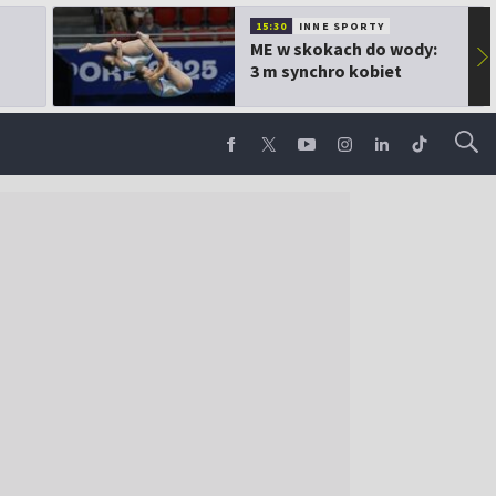
15:30
INNE SPORTY
ME w skokach do wody:
▶
3 m synchro kobiet