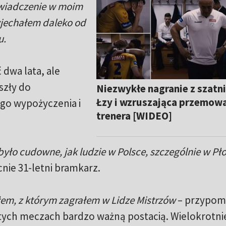
świadczenie w moim
wyjechałem daleko od
u.
 dwa lata, ale
szły do
Niezwykłe nagranie z szatni
Łzy i wzruszająca przemow
go wypożyczenia i
trenera [WIDEO]
ło cudowne, jak ludzie w Polsce, szczególnie w Pł
ie 31-letni bramkarz.
em, z którym zagrałem w Lidze Mistrzów
– przypom
 tych meczach bardzo ważną postacią. Wielokrotni