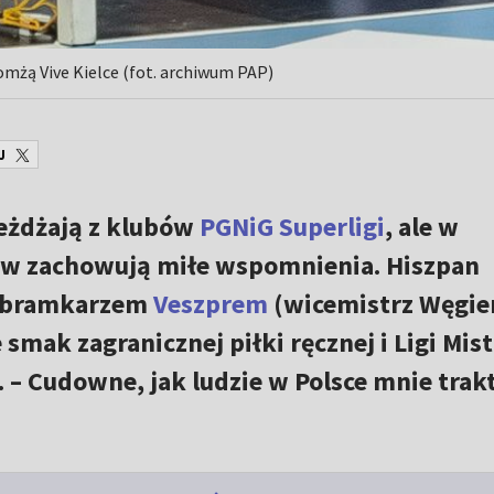
omżą Vive Kielce (fot. archiwum PAP)
J
eżdżają z klubów
PGNiG Superligi
, ale w
w zachowują miłe wspomnienia. Hiszpan
az bramkarzem
Veszprem
(wicemistrz Węgier
e smak zagranicznej piłki ręcznej i Ligi Mis
. – Cudowne, jak ludzie w Polsce mnie trak