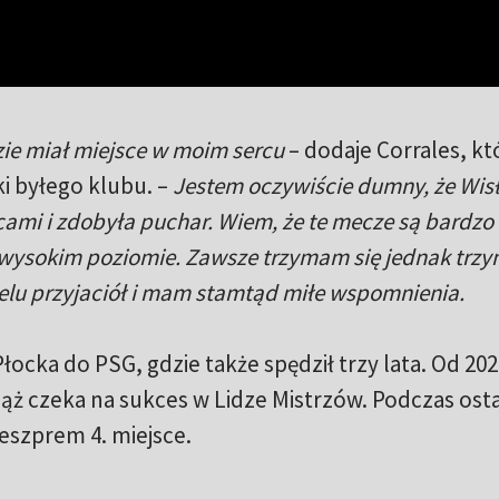
zie miał miejsce w moim sercu
– dodaje Corrales, kt
ki byłego klubu. –
Jestem oczywiście dumny, że Wis
elcami i zdobyła puchar. Wiem, że te mecze są bardz
 wysokim poziomie. Zawsze trzymam się jednak trz
ielu przyjaciół i mam stamtąd miłe wspomnienia.
łocka do PSG, gdzie także spędził trzy lata. Od 20
ąż czeka na sukces w Lidze Mistrzów. Podczas ost
 Veszprem 4. miejsce.