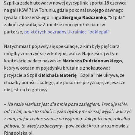
Szpilka zadebiutował w nowej dyscyplinie sportu 18 czerwca
na gali KSW 71 w Toruniu, gdzie pokonał swojego dawnego
rywala z bokserskiego ringu
Siergieja Radczenkę
. "Szpila"
zakończył walkę w 2. rundzie mocnymi łokciami w
parterze,
po których bezradny Ukrainiec "odklepał"
.
Natychmiast pojawiły się spekulacje, z kim były pięściarz
mógłby zmierzyć się w kolejnej walce. Najczęściej w tym
kontekście padało nazwisko
Mariusza Pudzianowskiego
,
który w ostatnim pojedynku brutalnie znokautował
przyjaciela Szpilki
Michała Materlę
. "Szpila" nie ukrywa, że
chciałby pomścić kolegę, ale pokornie przyznaje, że jeszcze
nie jest na to gotowy:
–
Na razie Mariusz jest dla mnie poza zasięgiem. Trenuje MMA
od 13 lat, umie to robić i ciężko byłoby mi dzisiaj wyjść i walczyć
z nim, mając realne szanse na wygraną. Jak potrenuję rok albo
półtora, to wtedy zobaczymy
– powiedział Artur w rozmowie z
Ringpolska.pl.