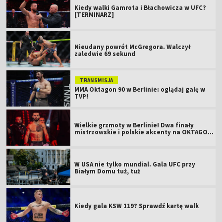
Kiedy walki Gamrota i Błachowicza w UFC?
[TERMINARZ]
Nieudany powrót McGregora. Walczył
zaledwie 69 sekund
TRANSMISJA
MMA Oktagon 90 w Berlinie: oglądaj galę w
TVP!
Wielkie grzmoty w Berlinie! Dwa finały
mistrzowskie i polskie akcenty na OKTAGON
61
W USA nie tylko mundial. Gala UFC przy
Białym Domu tuż, tuż
Kiedy gala KSW 119? Sprawdź kartę walk