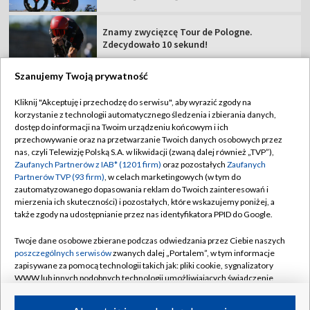
Znamy zwycięzcę Tour de Pologne.
Zdecydowało 10 sekund!
Szanujemy Twoją prywatność
Kliknij "Akceptuję i przechodzę do serwisu", aby wyrazić zgody na
korzystanie z technologii automatycznego śledzenia i zbierania danych,
TVP
dostęp do informacji na Twoim urządzeniu końcowym i ich
Abonament TVP
Regulamin TVP
przechowywanie oraz na przetwarzanie Twoich danych osobowych przez
nas, czyli Telewizję Polską S.A. w likwidacji (zwaną dalej również „TVP”),
Polityka prywatności
Sklep TVP
Zaufanych Partnerów z IAB* (1201 firm)
oraz pozostałych
Zaufanych
Partnerów TVP (93 firm)
, w celach marketingowych (w tym do
Biuro Reklamy
Moje zgody
zautomatyzowanego dopasowania reklam do Twoich zainteresowań i
mierzenia ich skuteczności) i pozostałych, które wskazujemy poniżej, a
Oferta Handlowa
Biuro reklamy
także zgody na udostępnianie przez nas identyfikatora PPID do Google.
Telegazeta ogłoszenia
Kontakt
Twoje dane osobowe zbierane podczas odwiedzania przez Ciebie naszych
Emisja w TVP
poszczególnych serwisów
zwanych dalej „Portalem”, w tym informacje
zapisywane za pomocą technologii takich jak: pliki cookie, sygnalizatory
Kanały
Rada Programowa
WWW lub innych podobnych technologii umożliwiających świadczenie
dopasowanych i bezpiecznych usług, personalizację treści oraz reklam,
Ogłoszenia przetargowe
udostępnianie funkcji mediów społecznościowych oraz analizowanie
©2026 Telewizja Polska Spółka Akcyjna w likwidacji