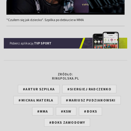
"Czułem się jak dziecko". Szpilka po debiucie w MMA
Pobierz aplikację
TVP SPORT
ŹRÓDŁO:
RINGPOLSKA.PL
#ARTUR SZPILKA
#SIERGIEJ RADCZENKO
#MICHAŁ MATERLA
#MARIUSZ PUDZIANOWSKI
#MMA
#KSW
#BOKS
#BOKS ZAWODOWY