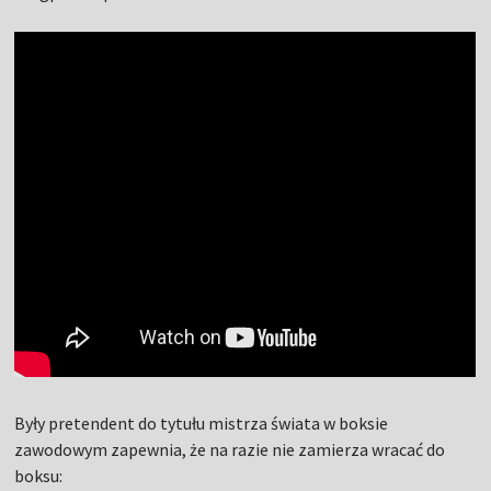
Były pretendent do tytułu mistrza świata w boksie
zawodowym zapewnia, że na razie nie zamierza wracać do
boksu: