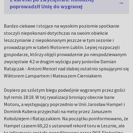
poprowadził Unię do wygranej
Bardzo ciekawe i stojące na wysokim poziomie spotkanie
stoczyli niepokonani dotychczas na swoim obiekcie
leszczynianie z niepokonanym jeszcze w tym sezonie i
prowadzącym w tabeli Motorem Lublin. Lepiej rozpoczęli
gospodarze, którzy objęli prowadzenie po niespodziewanym
zwycięstwie 4:2 w drugim wyścigu pary juniorów Damian
Ratajczak - Antoni Mencel nad słabiej ostatnio spisującymi się
Wiktorem Lampartem i Mateuszem Cierniakiem.
Dopiero po szóstym biegu podwójnie wygranym przez gości
był remis 18:18. W tej rywalizacji broniący obecnie barw
Motoru, a występujący poprzednio w Unii Jarosław Hampel i
Dominik Kubera przyjechali na metę przez Januszem
Kołodziejem i Ratajczakiem. Na początku poinformowano, że
Hampel czasem 60,22 s ustanowił rekord toru w Lesznie, ale
ta informacja została zweryfikowana przez PGE Ekstraligę.