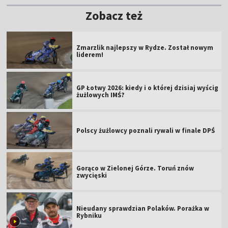
Zobacz też
Zmarzlik najlepszy w Rydze. Został nowym
liderem!
GP Łotwy 2026: kiedy i o której dzisiaj wyścig
żużlowych IMŚ?
Polscy żużlowcy poznali rywali w finale DPŚ
Gorąco w Zielonej Górze. Toruń znów
zwycięski
Nieudany sprawdzian Polaków. Porażka w
Rybniku