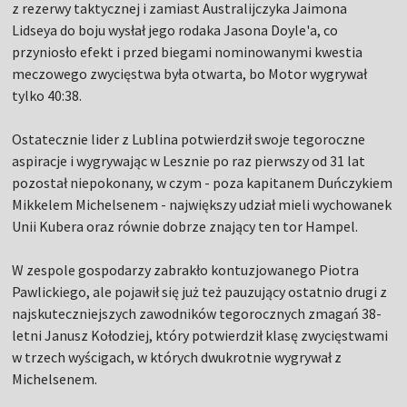
z rezerwy taktycznej i zamiast Australijczyka Jaimona
Lidseya do boju wysłał jego rodaka Jasona Doyle'a, co
przyniosło efekt i przed biegami nominowanymi kwestia
meczowego zwycięstwa była otwarta, bo Motor wygrywał
tylko 40:38.
Ostatecznie lider z Lublina potwierdził swoje tegoroczne
aspiracje i wygrywając w Lesznie po raz pierwszy od 31 lat
pozostał niepokonany, w czym - poza kapitanem Duńczykiem
Mikkelem Michelsenem - największy udział mieli wychowanek
Unii Kubera oraz równie dobrze znający ten tor Hampel.
W zespole gospodarzy zabrakło kontuzjowanego Piotra
Pawlickiego, ale pojawił się już też pauzujący ostatnio drugi z
najskuteczniejszych zawodników tegorocznych zmagań 38-
letni Janusz Kołodziej, który potwierdził klasę zwycięstwami
w trzech wyścigach, w których dwukrotnie wygrywał z
Michelsenem.