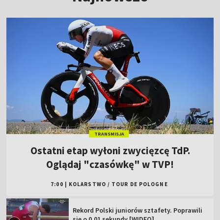
TRANSMISJA
Ostatni etap wyłoni zwycięzcę TdP.
Oglądaj "czasówkę" w TVP!
7:00
|
KOLARSTWO
/
TOUR DE POLOGNE
Rekord Polski juniorów sztafety. Poprawili
się o 0.01 sekundy [WIDEO]