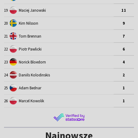
19
Maciej Janowski
11
20
Kim Nilsson
9
21
Tom Brennan
7
22
Piotr Pawlicki
6
23
Norick Bloedorn
4
24
Daniils Kolodinskis
2
25
Adam Bednar
1
26
Marcel Kowolik
1
Najnowsze