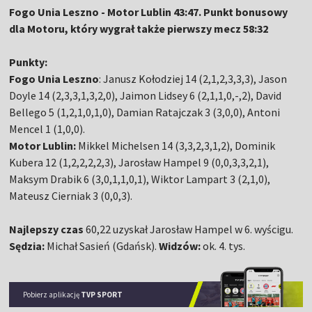
Fogo Unia Leszno - Motor Lublin 43:47. Punkt bonusowy
dla Motoru, który wygrał także pierwszy mecz 58:32
Punkty:
Fogo Unia Leszno
: Janusz Kołodziej 14 (2,1,2,3,3,3), Jason
Doyle 14 (2,3,3,1,3,2,0), Jaimon Lidsey 6 (2,1,1,0,-,2), David
Bellego 5 (1,2,1,0,1,0), Damian Ratajczak 3 (3,0,0), Antoni
Mencel 1 (1,0,0).
Motor Lublin:
Mikkel Michelsen 14 (3,3,2,3,1,2), Dominik
Kubera 12 (1,2,2,2,2,3), Jarosław Hampel 9 (0,0,3,3,2,1),
Maksym Drabik 6 (3,0,1,1,0,1), Wiktor Lampart 3 (2,1,0),
Mateusz Cierniak 3 (0,0,3).
Najlepszy czas
60,22 uzyskał Jarosław Hampel w 6. wyścigu.
Sędzia:
Michał Sasień (Gdańsk).
Widzów:
ok. 4. tys.
Pobierz aplikację
TVP SPORT