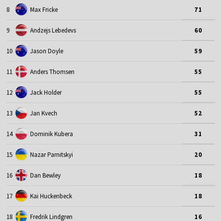
8
Max Fricke
71
9
Andzejs Lebedevs
60
10
Jason Doyle
59
11
Anders Thomsen
55
12
Jack Holder
55
13
Jan Kvech
52
14
Dominik Kubera
31
15
Nazar Parnitskyi
20
16
Dan Bewley
18
17
Kai Huckenbeck
18
18
Fredrik Lindgren
16