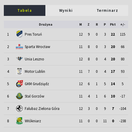
Tabela
Wyniki
Terminarz
Drużyna
M
Z
R
P
Pkt
+/-
1
Pres Toruń
12
9
0
3
22
115
2
Sparta Wrocław
11
8
0
3
20
66
3
Unia Leszno
12
8
0
4
20
80
4
Motor Lublin
11
7
0
4
17
93
5
GKM Grudziądz
12
6
1
5
14
5
6
Stal Gorzów
11
4
1
6
10
-17
7
Falubaz Zielona Góra
12
3
0
9
7
-104
8
Włókniarz
11
0
0
11
0
-238