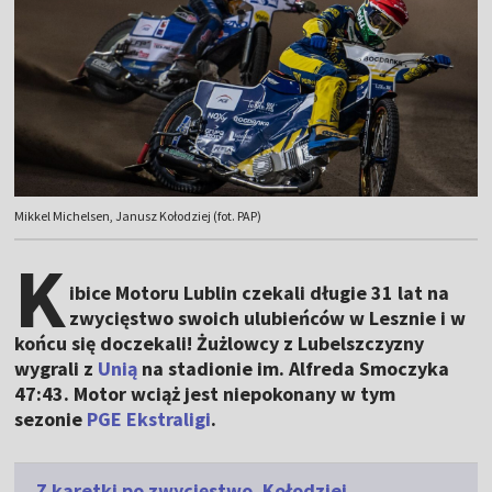
Mikkel Michelsen, Janusz Kołodziej (fot. PAP)
K
ibice Motoru Lublin czekali długie 31 lat na
zwycięstwo swoich ulubieńców w Lesznie i w
końcu się doczekali! Żużlowcy z Lubelszczyzny
wygrali z
Unią
na stadionie im. Alfreda Smoczyka
47:43. Motor wciąż jest niepokonany w tym
sezonie
PGE Ekstraligi
.
Z karetki po zwycięstwo. Kołodziej