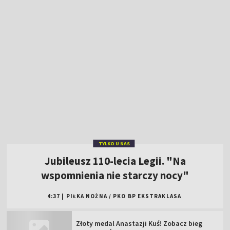
TYLKO U NAS
Jubileusz 110-lecia Legii. "Na
wspomnienia nie starczy nocy"
4:37
|
PIŁKA NOŻNA
/
PKO BP EKSTRAKLASA
Złoty medal Anastazji Kuś! Zobacz bieg
Polki na MŚ U20
Jest polskie złoto na MŚ juniorów!
Rekordowy bieg Kuś
MŚ do lat 20, Oregon: oglądaj 3. dzień