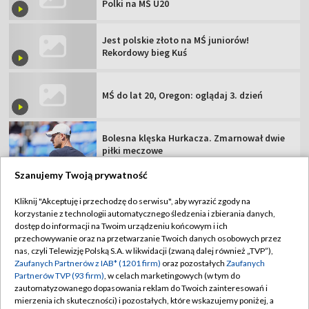
Bolesna klęska Hurkacza. Zmarnował dwie
piłki meczowe
Sportowy wieczór 07.08. (gość: Bartłomiej
Kubkowski)
Polak przepłynął Bałtyk. "Modliłem się, żeby
nie stracić świadomości"
Szanujemy Twoją prywatność
TVP
Kliknij "Akceptuję i przechodzę do serwisu", aby wyrazić zgody na
korzystanie z technologii automatycznego śledzenia i zbierania danych,
Abonament TVP
Regulamin TVP
dostęp do informacji na Twoim urządzeniu końcowym i ich
Polityka prywatności
Sklep TVP
przechowywanie oraz na przetwarzanie Twoich danych osobowych przez
nas, czyli Telewizję Polską S.A. w likwidacji (zwaną dalej również „TVP”),
Biuro Reklamy
Moje zgody
Zaufanych Partnerów z IAB* (1201 firm)
oraz pozostałych
Zaufanych
Partnerów TVP (93 firm)
, w celach marketingowych (w tym do
Oferta Handlowa
Biuro reklamy
zautomatyzowanego dopasowania reklam do Twoich zainteresowań i
mierzenia ich skuteczności) i pozostałych, które wskazujemy poniżej, a
Telegazeta ogłoszenia
Kontakt