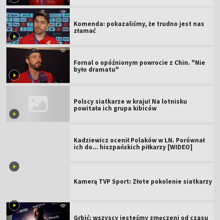
Komenda: pokazaliśmy, że trudno jest nas
złamać
Fornal o opóźnionym powrocie z Chin. "Nie
było dramatu"
Polscy siatkarze w kraju! Na lotnisku
powitała ich grupa kibiców
Kadziewicz ocenił Polaków w LN. Porównał
ich do... hiszpańskich piłkarzy [WIDEO]
Kamerą TVP Sport: Złote pokolenie siatkarzy
Grbić: wszyscy jesteśmy zmęczeni od czasu