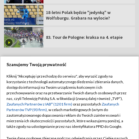
18-letni Polak będzie "jedynką" w
Wolfsburgu. Grabara na wylocie?
83. Tour de Pologne: kraksa na 4. etapie
Szanujemy Twoją prywatność
TVP
Kliknij "Akceptuję i przechodzę do serwisu", aby wyrazić zgody na
korzystanie z technologii automatycznego śledzenia i zbierania danych,
Abonament TVP
Regulamin TVP
dostęp do informacji na Twoim urządzeniu końcowym i ich
Polityka prywatności
Sklep TVP
przechowywanie oraz na przetwarzanie Twoich danych osobowych przez
nas, czyli Telewizję Polską S.A. w likwidacji (zwaną dalej również „TVP”),
Biuro Reklamy
Moje zgody
Zaufanych Partnerów z IAB* (1201 firm)
oraz pozostałych
Zaufanych
Partnerów TVP (93 firm)
, w celach marketingowych (w tym do
Oferta Handlowa
Biuro reklamy
zautomatyzowanego dopasowania reklam do Twoich zainteresowań i
mierzenia ich skuteczności) i pozostałych, które wskazujemy poniżej, a
Telegazeta ogłoszenia
Kontakt
także zgody na udostępnianie przez nas identyfikatora PPID do Google.
Emisja w TVP
Twoje dane osobowe zbierane podczas odwiedzania przez Ciebie naszych