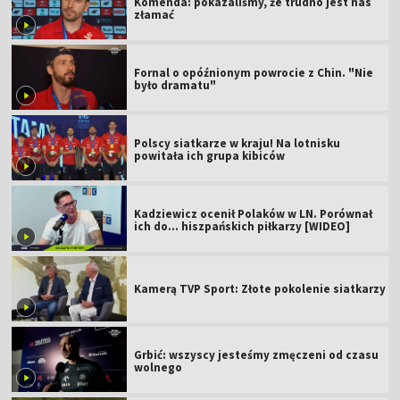
Komenda: pokazaliśmy, że trudno jest nas
złamać
Fornal o opóźnionym powrocie z Chin. "Nie
było dramatu"
Polscy siatkarze w kraju! Na lotnisku
powitała ich grupa kibiców
Kadziewicz ocenił Polaków w LN. Porównał
ich do... hiszpańskich piłkarzy [WIDEO]
Kamerą TVP Sport: Złote pokolenie siatkarzy
Grbić: wszyscy jesteśmy zmęczeni od czasu
wolnego