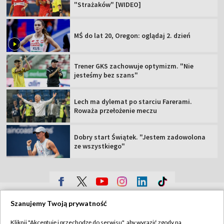
"Strażaków" [WIDEO]
MŚ do lat 20, Oregon: oglądaj 2. dzień
Trener GKS zachowuje optymizm. "Nie
jesteśmy bez szans"
Lech ma dylemat po starciu Farerami.
Roważa przełożenie meczu
Dobry start Świątek. "Jestem zadowolona
ze wszystkiego"
TVP
Szanujemy Twoją prywatność
Abonament TVP
Regulamin TVP
Kliknij "Akceptuję i przechodzę do serwisu", aby wyrazić zgody na