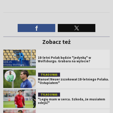
Zobacz też
18-letni Polak będzie "jedynką" w
Wolfsburgu. Grabara na wylocie?
TYLKO U NAS
Manuel Neuer zszokował 18-letniego Polaka.
"Osłupiałem"
TYLKO U NAS
"Legię mam w sercu. Szkoda, że musiałem
odejść"