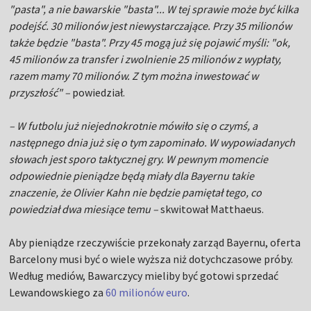
"pasta", a nie bawarskie "basta"... W tej sprawie może być kilka
podejść. 30 milionów jest niewystarczające. Przy 35 milionów
także będzie "basta". Przy 45 mogą już się pojawić myśli: "ok,
45 milionów za transfer i zwolnienie 25 milionów z wypłaty,
razem mamy 70 milionów. Z tym można inwestować w
przyszłość" –
powiedział.
– W futbolu już niejednokrotnie mówiło się o czymś, a
następnego dnia już się o tym zapominało. W wypowiadanych
słowach jest sporo taktycznej gry. W pewnym momencie
odpowiednie pieniądze będą miały dla Bayernu takie
znaczenie, że Olivier Kahn nie będzie pamiętał tego, co
powiedział dwa miesiące temu –
skwitował Matthaeus.
Aby pieniądze rzeczywiście przekonały zarząd Bayernu, oferta
Barcelony musi być o wiele wyższa niż dotychczasowe próby.
Według mediów, Bawarczycy mieliby być gotowi sprzedać
Lewandowskiego za
60 milionów euro
.