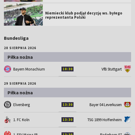
Niemiecki klub podjął decyzję ws. byłego
reprezentanta Polski
Bundesliga
28 SIERPNIA 2026
Piłka nożna
Bayern Monachium
VfB Stuttgart
18:30
29 SIERPNIA 2026
Piłka nożna
Elversberg
Bayer 04 Leverkusen
13:30
1. FC Koln
TSG 1899 Hoffenheim
13:30
1. FSV Mainz 05
Paderborn 07
13:30