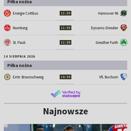
Piłka nożna
Energie Cottbus
Hannover 96
11:30
Nurnberg
Dynamo Dresden
11:30
St. Pauli
Greuther Furth
11:30
14 SIERPNIA 2026
Piłka nożna
Eintr. Braunschweig
VfL Bochum
16:30
Najnowsze