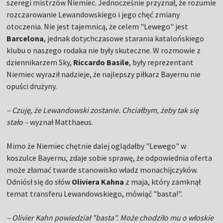
szeregi mistrzów Niemiec. Jednocześnie przyznał, że rozumie
rozczarowanie Lewandowskiego i jego chęć zmiany
otoczenia. Nie jest tajemnicą, że celem "Lewego" jest
Barcelona
, jednak dotychczasowe starania katalońskiego
klubu o naszego rodaka nie były skuteczne. W rozmowie z
dziennikarzem Sky,
Riccardo Basile
, były reprezentant
Niemiec wyraził nadzieje, że najlepszy piłkarz Bayernu nie
opuści drużyny.
– Czuję, że Lewandowski zostanie. Chciałbym, żeby tak się
stało –
wyznał Matthaeus.
Mimo że Niemiec chętnie dalej oglądałby "Lewego" w
koszulce Bayernu, zdaje sobie sprawę, że odpowiednia oferta
może złamać twarde stanowisko władz monachijczyków.
Odniósł się do słów
Oliviera Kahna
z maja, który zamknął
temat transferu Lewandowskiego, mówiąć "basta!".
– Olivier Kahn powiedział "basta". Może chodziło mu o włoskie