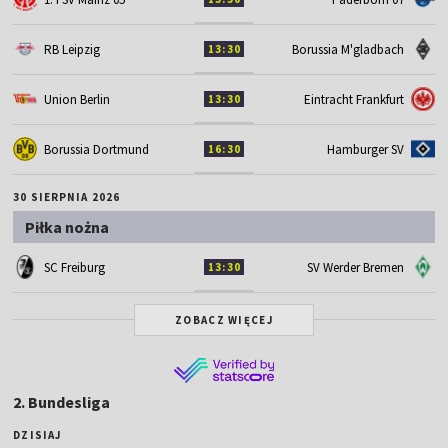
RB Leipzig
Borussia M'gladbach
13:30
Union Berlin
Eintracht Frankfurt
13:30
Borussia Dortmund
Hamburger SV
16:30
30 SIERPNIA 2026
Piłka nożna
SC Freiburg
SV Werder Bremen
13:30
ZOBACZ WIĘCEJ
2. Bundesliga
DZISIAJ