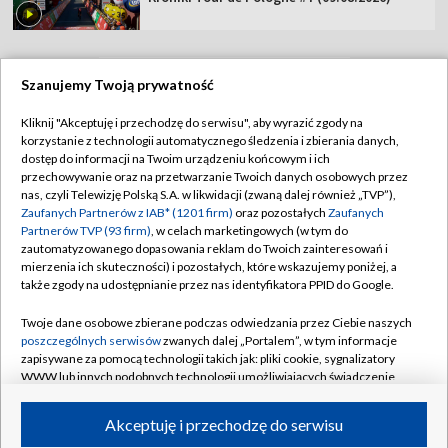
Szanujemy Twoją prywatność
TVP
Kliknij "Akceptuję i przechodzę do serwisu", aby wyrazić zgody na
korzystanie z technologii automatycznego śledzenia i zbierania danych,
Abonament TVP
Regulamin TVP
dostęp do informacji na Twoim urządzeniu końcowym i ich
Polityka prywatności
Sklep TVP
przechowywanie oraz na przetwarzanie Twoich danych osobowych przez
nas, czyli Telewizję Polską S.A. w likwidacji (zwaną dalej również „TVP”),
Biuro Reklamy
Moje zgody
Zaufanych Partnerów z IAB* (1201 firm)
oraz pozostałych
Zaufanych
Partnerów TVP (93 firm)
, w celach marketingowych (w tym do
Oferta Handlowa
Biuro reklamy
zautomatyzowanego dopasowania reklam do Twoich zainteresowań i
mierzenia ich skuteczności) i pozostałych, które wskazujemy poniżej, a
Telegazeta ogłoszenia
Kontakt
także zgody na udostępnianie przez nas identyfikatora PPID do Google.
Emisja w TVP
Twoje dane osobowe zbierane podczas odwiedzania przez Ciebie naszych
Kanały
Rada Programowa
poszczególnych serwisów
zwanych dalej „Portalem”, w tym informacje
zapisywane za pomocą technologii takich jak: pliki cookie, sygnalizatory
Ogłoszenia przetargowe
WWW lub innych podobnych technologii umożliwiających świadczenie
©2026 Telewizja Polska Spółka Akcyjna w likwidacji
dopasowanych i bezpiecznych usług, personalizację treści oraz reklam,
Akademia Telewizyjna
udostępnianie funkcji mediów społecznościowych oraz analizowanie
Akceptuję i przechodzę do serwisu
Informacje o nadawcy
ruchu w Internecie.