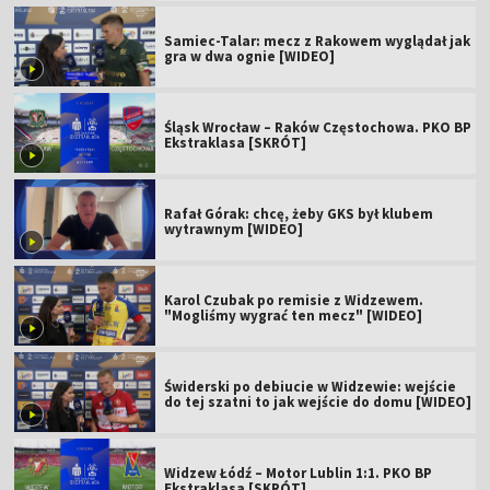
Samiec-Talar: mecz z Rakowem wyglądał jak
gra w dwa ognie [WIDEO]
Śląsk Wrocław – Raków Częstochowa. PKO BP
Ekstraklasa [SKRÓT]
Rafał Górak: chcę, żeby GKS był klubem
wytrawnym [WIDEO]
Karol Czubak po remisie z Widzewem.
"Mogliśmy wygrać ten mecz" [WIDEO]
Świderski po debiucie w Widzewie: wejście
do tej szatni to jak wejście do domu [WIDEO]
Widzew Łódź – Motor Lublin 1:1. PKO BP
Ekstraklasa [SKRÓT]