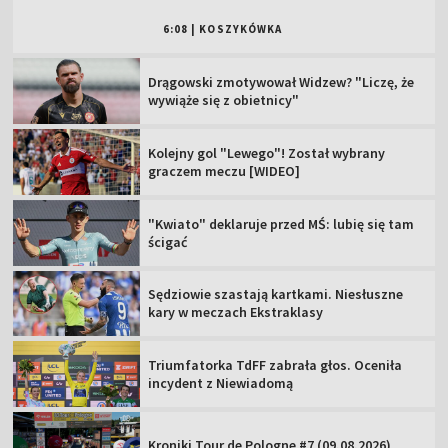
6:08
|
KOSZYKÓWKA
Drągowski zmotywował Widzew? "Liczę, że
wywiąże się z obietnicy"
Kolejny gol "Lewego"! Został wybrany
graczem meczu [WIDEO]
"Kwiato" deklaruje przed MŚ: lubię się tam
ścigać
Sędziowie szastają kartkami. Niesłuszne
kary w meczach Ekstraklasy
Triumfatorka TdFF zabrała głos. Oceniła
incydent z Niewiadomą
Kroniki Tour de Pologne #7 (09.08.2026)