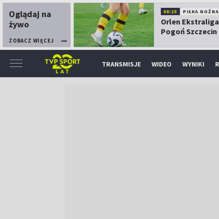
Oglądaj na
08:25
PIŁKA NOŻNA
Orlen Ekstraliga
żywo
Pogoń Szczecin
Górnik Łęczna
ZOBACZ WIĘCEJ
TRANSMISJE
WIDEO
WYNIKI
R