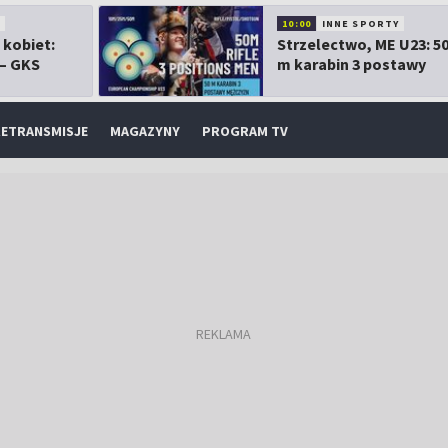
10:00
INNE SPORTY
 kobiet:
Strzelectwo, ME U23: 5
 – GKS
m karabin 3 postawy
mężczyzn
ETRANSMISJE
MAGAZYNY
PROGRAM TV