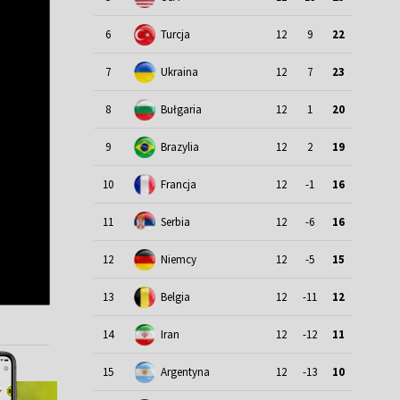
6
Turcja
12
9
22
7
Ukraina
12
7
23
8
Bułgaria
12
1
20
9
Brazylia
12
2
19
10
Francja
12
-1
16
11
Serbia
12
-6
16
12
Niemcy
12
-5
15
13
Belgia
12
-11
12
14
Iran
12
-12
11
15
Argentyna
12
-13
10