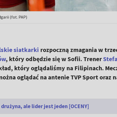
garii (fot. PAP)
lskie siatkarki
rozpoczną zmagania w trze
ów
, który odbędzie się w Sofii. Trener
Stef
ad, który oglądaliśmy na Filipinach. Mec
można oglądać na antenie TVP Sport oraz n
drużyna, ale lider jest jeden [OCENY]