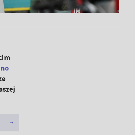
cim
ano
ze
aszej