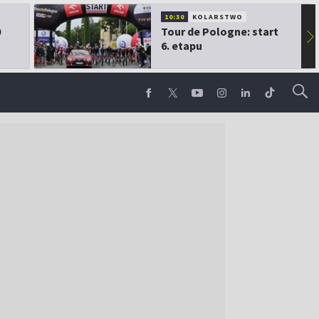
10:30
KOLARSTWO
0
Tour de Pologne: start
▶
6. etapu