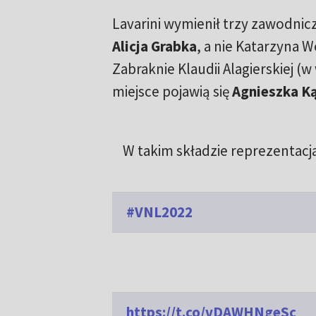
Lavarini wymienił trzy zawodni
Alicja Grabka
, a nie Katarzyna 
Zabraknie Klaudii Alagierskiej (
miejsce pojawią się
Agnieszka K
W takim składzie reprezentac
#VNL2022
https://t.co/vDAWHNgeSc