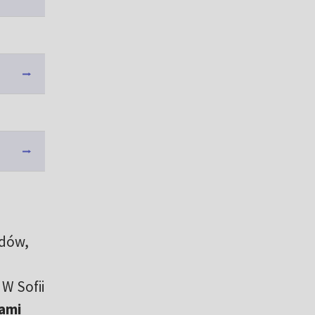
odów,
W Sofii
ami