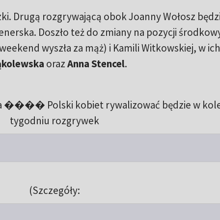
czki. Drugą rozgrywającą obok Joanny Wołosz będz
Wenerska. Doszło też do zmiany na pozycji środkow
w weekend wyszła za mąż) i Kamili Witkowskiej, w ic
ąkolewska
oraz
Anna Stencel
.
ja ���� Polski kobiet rywalizować będzie w kol
tygodniu rozgrywek
(Szczegóły: