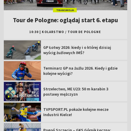
TRANSMISJA
Tour de Pologne: oglądaj start 6. etapu
10:30
|
KOLARSTWO
/
TOUR DE POLOGNE
GP Łotwy 2026: kiedy i o której dzisiaj
wyścig żużlowych IMŚ?
Terminarz GP na żużlu 2026. Kiedy i gdzie
kolejne wyścigi?
Strzelectwo, ME U23: 50 m karabin 3
postawy mężczyzn
TVPSPORT.PL pokaże kolejne mecze
Industrii Kielce!
Pogoń Szczecin – GKS Górnik Łęczna: