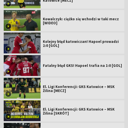
Katowice [MECZ]
Kowalczyk: ciężko się wchodzi w taki mecz
[WIDEO]
Kolejny błąd katowiczan! Hapoel prowadzi
2:0 [GOL]
Fatalny błąd GKS! Hapoel trafia na 1:0 [GOL]
El. Ligi Konferencji: GKS Katowice – MSK
Żilina [MECZ]
El. Ligi Konferencji: GKS Katowice – MSK
Żilina [SKRÓT]