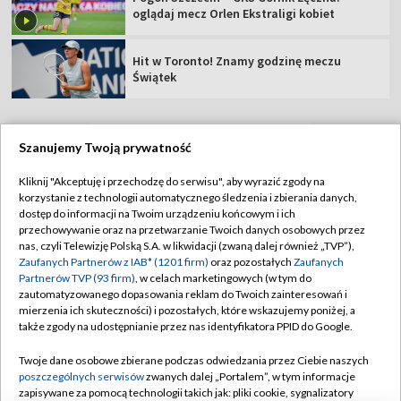
oglądaj mecz Orlen Ekstraligi kobiet
Hit w Toronto! Znamy godzinę meczu
Świątek
Szanujemy Twoją prywatność
TVP
Kliknij "Akceptuję i przechodzę do serwisu", aby wyrazić zgody na
korzystanie z technologii automatycznego śledzenia i zbierania danych,
Abonament TVP
Regulamin TVP
dostęp do informacji na Twoim urządzeniu końcowym i ich
Polityka prywatności
Sklep TVP
przechowywanie oraz na przetwarzanie Twoich danych osobowych przez
nas, czyli Telewizję Polską S.A. w likwidacji (zwaną dalej również „TVP”),
Biuro Reklamy
Moje zgody
Zaufanych Partnerów z IAB* (1201 firm)
oraz pozostałych
Zaufanych
Partnerów TVP (93 firm)
, w celach marketingowych (w tym do
Oferta Handlowa
Biuro reklamy
zautomatyzowanego dopasowania reklam do Twoich zainteresowań i
mierzenia ich skuteczności) i pozostałych, które wskazujemy poniżej, a
Telegazeta ogłoszenia
Kontakt
także zgody na udostępnianie przez nas identyfikatora PPID do Google.
Emisja w TVP
Twoje dane osobowe zbierane podczas odwiedzania przez Ciebie naszych
Kanały
Rada Programowa
poszczególnych serwisów
zwanych dalej „Portalem”, w tym informacje
zapisywane za pomocą technologii takich jak: pliki cookie, sygnalizatory