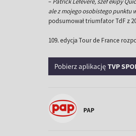
–
Patrick Lefevere, szef ekipy Quic
ale z mojego osobistego punktu 
podsumował triumfator TdF z 20
109. edycja Tour de France rozp
Pobierz aplikację
TVP SPO
PAP