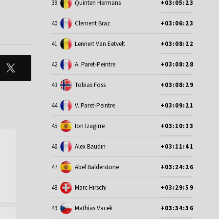
39
Quinten Hermans
+03:05:23
40
Clement Braz
+03:06:23
41
Lennert Van Eetvelt
+03:08:22
42
A. Paret-Peintre
+03:08:28
43
Tobias Foss
+03:08:29
44
V. Paret-Peintre
+03:09:21
45
Ion Izagirre
+03:10:13
46
Alex Baudin
+03:11:41
47
Abel Balderstone
+03:24:26
48
Marc Hirschi
+03:29:59
49
Mathias Vacek
+03:34:36