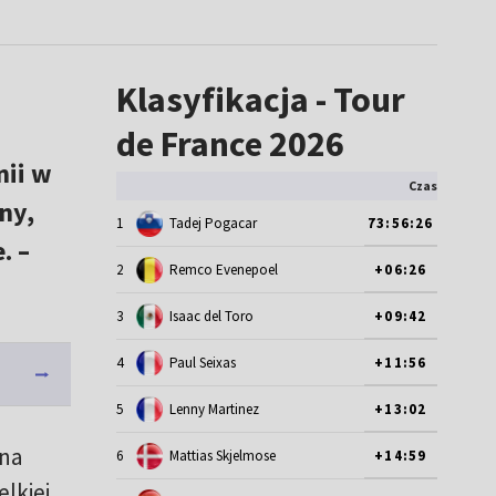
Klasyfikacja - Tour
de France 2026
nii w
Czas
ny,
1
Tadej Pogacar
73:56:26
. –
2
Remco Evenepoel
+06:26
3
Isaac del Toro
+09:42
4
Paul Seixas
+11:56
5
Lenny Martinez
+13:02
 na
6
Mattias Skjelmose
+14:59
lkiej