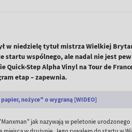
ł w niedzielę tytuł mistrza Wielkiej Bryta
e startu wspólnego, ale nadal nie jest pew
ie Quick-Step Alpha Vinyl na Tour de France
ygram etap – zapewnia.
, papier, nożyce" o wygraną [WIDEO]
e "Manxman" jak nazywają w peletonie urodzonego
e miejsca w drużynie. Jego rywalem do startu w Wie