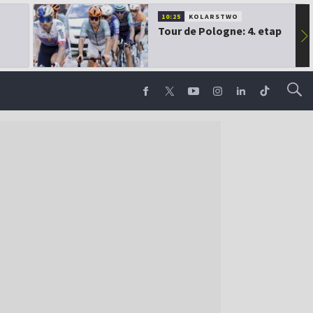
10:25
KOLARSTWO
Tour de Pologne: 4. etap
▶