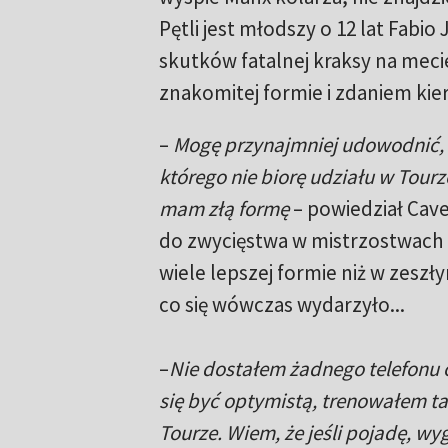
Pętli jest młodszy o 12 lat Fabi
skutków fatalnej kraksy na meci
znakomitej formie i zdaniem kie
–
Mogę przynajmniej udowodnić,
którego nie biorę udziału w Tourze,
mam złą formę
– powiedział Cav
do zwycięstwa w mistrzostwach 
wiele lepszej formie niż w zeszły
co się wówczas wydarzyło...
–
Nie dostałem żadnego telefonu 
się być optymistą, trenowałem ta
Tourze. Wiem, że jeśli pojadę, w