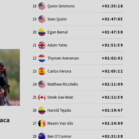
18
Quinn Simmons
+01:35:28
19
Sean Quinn
+01:47:05
20
Egan Bernal
+01:47:58
21
Adam Yates
+01:51:59
22
Thymen Arensman
+02:02:42
23
Carlos Verona
+02:05:22
24
Matthew Riccitello
+02:11:09
25
Derek Gee-West
+02:12:59
26
Harold Tejada
+02:19:47
raca
27
Maxim Van Gils
+02:24:09
28
Ben O'Connor
+02:31:38