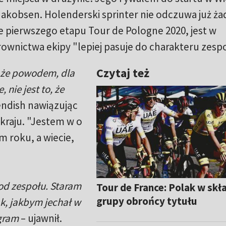
o Jakobsen. Holenderski sprinter nie odczuwa już ż
e pierwszego etapu Tour de Pologne 2020, jest w
rownictwa ekipy "lepiej pasuje do charakteru zespo
Czytaj też
 że powodem, dla
 nie jest to, że
endish nawiązując
kraju. "Jestem w o
m roku, a wiecie,
od zespołu. Staram
Tour de France: Polak w skł
grupy obrońcy tytułu
k, jakbym jechał w
ygram
– ujawnił.