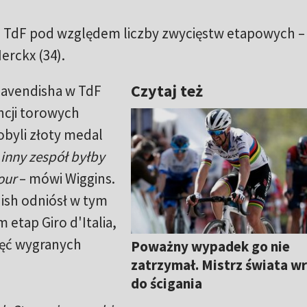
ą TdF pod względem liczby zwycięstw etapowych –
erckx (34).
Czytaj też
avendisha w TdF
ncji torowych
obyli złoty medal
inny zespół byłby
our
– mówi Wiggins.
ish odniósł w tym
 etap Giro d'Italia,
ięć wygranych
Poważny wypadek go nie
zatrzymał. Mistrz świata w
do ścigania