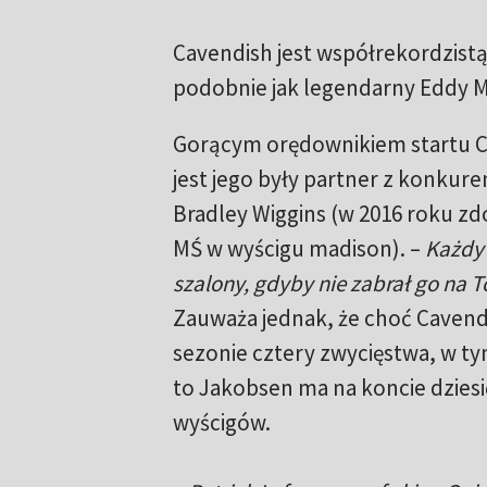
Cavendish jest współrekordzist
podobnie jak legendarny Eddy M
Gorącym orędownikiem startu C
jest jego były partner z konkure
Bradley Wiggins (w 2016 roku zd
MŚ w wyścigu madison). –
Każdy 
szalony, gdyby nie zabrał go na T
Zauważa jednak, że choć Cavend
sezonie cztery zwycięstwa, w tym
to Jakobsen ma na koncie dzies
wyścigów.