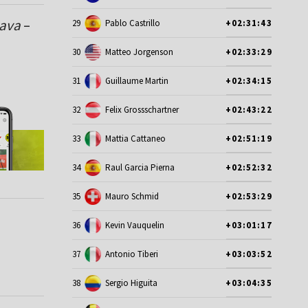
Cava
–
29
Pablo Castrillo
+02:31:43
30
Matteo Jorgenson
+02:33:29
31
Guillaume Martin
+02:34:15
32
Felix Grossschartner
+02:43:22
33
Mattia Cattaneo
+02:51:19
34
Raul Garcia Pierna
+02:52:32
35
Mauro Schmid
+02:53:29
36
Kevin Vauquelin
+03:01:17
37
Antonio Tiberi
+03:03:52
38
Sergio Higuita
+03:04:35