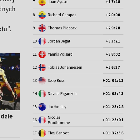
7
Juan Ayuso
+17:48
adnych
8
Richard Carapaz
+20:00
łu".
9
Thomas Pidcock
+29:28
10
Jordan Jegat
+33:21
11
Yannis Voisard
+38:02
12
Tobias Johannessen
+56:37
13
Sepp Kuss
+01:02:23
14
Davide Piganzoli
+01:03:43
15
Jai Hindley
+01:23:28
adzie
Nicolas
16
+01:25:01
Prodhomme
17
Tiesj Benoot
+01:32:56