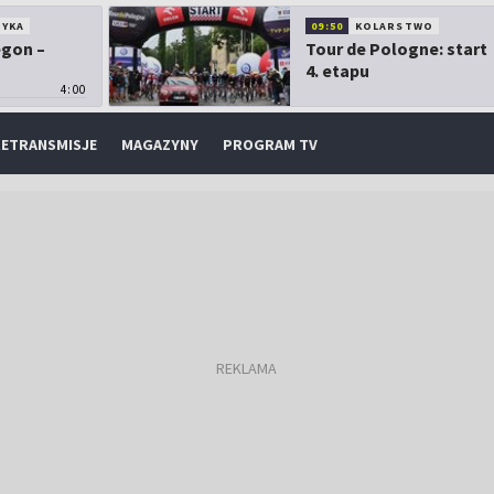
TYKA
09:50
KOLARSTWO
egon –
Tour de Pologne: start
4. etapu
4:00
ETRANSMISJE
MAGAZYNY
PROGRAM TV