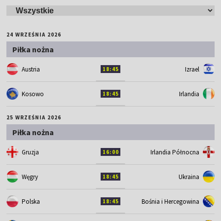
24 WRZEŚNIA 2026
Piłka nożna
Austria
Izrael
18:45
Kosowo
Irlandia
18:45
25 WRZEŚNIA 2026
Piłka nożna
Gruzja
Irlandia Północna
16:00
Węgry
Ukraina
18:45
Polska
Bośnia i Hercegowina
18:45