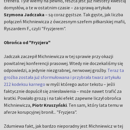
trenera. Tyle wiemy na pewno, reszta jest już niestety kwestią
domysłów, a te w ostatnim czasie – za sprawą artykułu
Szymona Jadczaka
– są coraz gęstsze. Tak gęste, jak liczba
połączeń Michniewicza z ówczesnym szefem piłkarskiej mafii,
Ryszardem F., czyli "Fryzjerem".
Obrońca od "Fryzjera"
Jadczak zaczepił Michniewicza w tej sprawie przy okazji
powitalnej konferencji prasowej. Wtedy nie doczekaliśmy się
odpowiedzi, a jedynie niezgrabnej, nerwowej groźby.
Teraz ta
groźba została już sformułowana i przybrała twarz artykułu
212 kodeksu karnego
w myśl którego autor tekstu – jeśli
faktycznie dopuścił się zniesławienia – może nawet trafić za
kratki. Powiało grozą i na taki efekt zapewne liczył obrońca
Michniewicza,
Piotr Kruszyński
. Ten sam, który lata temu w
aferze korupcyjnej bronił... "Fryzjera".
Zdumiewa fakt, jak bardzo nieporadny jest Michniewicz w tej