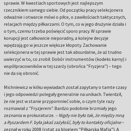
sprawie. W kwestiach sportowych jest najlepszym
rzecznikiem samego siebie. Od początku pracy selekcjonera
odważnie i otwarcie mówi o piłce, o zawiłościach taktycznych,
relacjach między piłkarzami. O tym, co w jego drużynie działa i
o tym, czemu trzeba poświęcić sporo pracy. W sprawie
korupcji jest całkowicie nieporadny, a kolejne decyzje
wpędzają go w jeszcze większe kłopoty. Zachowanie
selekcjonera w tej sprawie jest tak absurdalne, że aż trudno
uwierzyć w to, co zrobił. Dobór instrumentów (kodeks karny) i
współpracowników w tej szarży (obrońca "Fryzjera") – tego
nie da się obronić.
Michniewicz w kilku wywiadach został zapytany o tamte czasy
i jego odpowiedzi polegały generalnie na unikach. Twierdził,
że nie jest w stanie przypomnieć sobie, o czym tyle razy
rozmawiał z "Fryzjerem". Bardzo podobnie brzmiały jego
zeznania w prokuraturze.
– Nigdy nie było tak, że między mną
a Ryszardem F. była jakaś zażyłość, były to kontakty oficjalne
–
zeznał w roku 2008 (cytat za blogiem "Piłkarska Mafia"). A