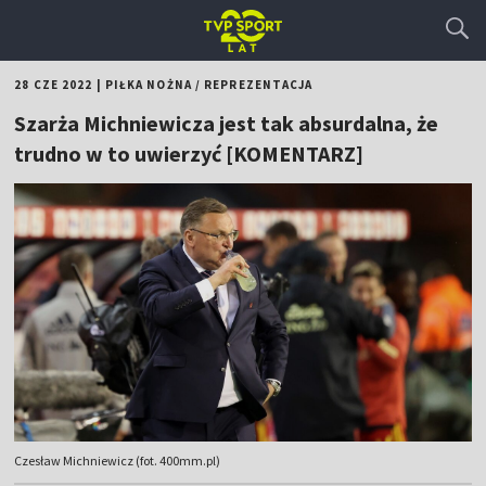
28 CZE 2022
|
PIŁKA NOŻNA
/
REPREZENTACJA
Szarża Michniewicza jest tak absurdalna, że
trudno w to uwierzyć [KOMENTARZ]
Czesław Michniewicz (fot. 400mm.pl)