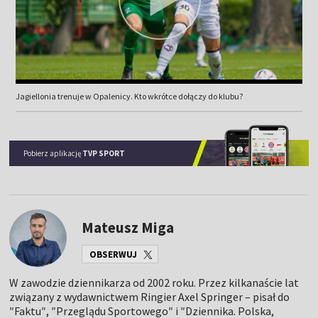
Jagiellonia trenuje w Opalenicy. Kto wkrótce dołączy do klubu?
Pobierz aplikację
TVP SPORT
Mateusz Miga
OBSERWUJ
W zawodzie dziennikarza od 2002 roku. Przez kilkanaście lat
związany z wydawnictwem Ringier Axel Springer – pisał do
″Faktu″, ″Przeglądu Sportowego″ i ″Dziennika. Polska,