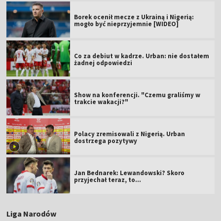
Borek ocenił mecze z Ukrainą i Nigerią:
mogło być nieprzyjemnie [WIDEO]
Co za debiut w kadrze. Urban: nie dostałem
żadnej odpowiedzi
Show na konferencji. "Czemu graliśmy w
trakcie wakacji?"
Polacy zremisowali z Nigerią. Urban
dostrzega pozytywy
Jan Bednarek: Lewandowski? Skoro
przyjechał teraz, to…
Liga Narodów