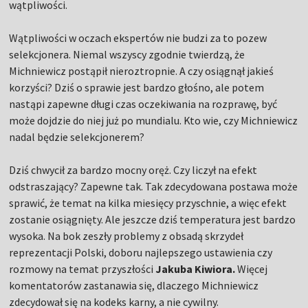
wątpliwości.
Wątpliwości w oczach ekspertów nie budzi za to pozew
selekcjonera. Niemal wszyscy zgodnie twierdzą, że
Michniewicz postąpił nieroztropnie. A czy osiągnął jakieś
korzyści? Dziś o sprawie jest bardzo głośno, ale potem
nastąpi zapewne długi czas oczekiwania na rozprawę, być
może dojdzie do niej już po mundialu. Kto wie, czy Michniewicz
nadal będzie selekcjonerem?
Dziś chwycił za bardzo mocny oręż. Czy liczył na efekt
odstraszający? Zapewne tak. Tak zdecydowana postawa może
sprawić, że temat na kilka miesięcy przyschnie, a więc efekt
zostanie osiągnięty. Ale jeszcze dziś temperatura jest bardzo
wysoka. Na bok zeszły problemy z obsadą skrzydeł
reprezentacji Polski, doboru najlepszego ustawienia czy
rozmowy na temat przyszłości
Jakuba Kiwiora.
Więcej
komentatorów zastanawia się, dlaczego Michniewicz
zdecydował się na kodeks karny, a nie cywilny.