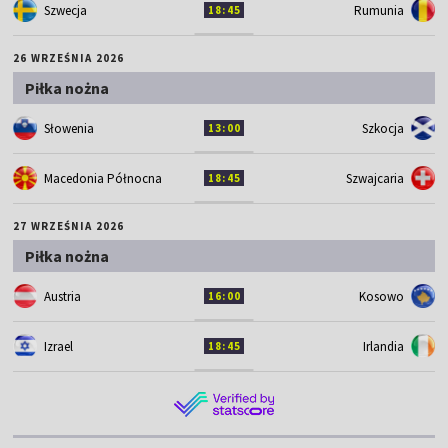
Szwecja
Rumunia
18:45
26 WRZEŚNIA 2026
Piłka nożna
Słowenia
Szkocja
13:00
Macedonia Północna
Szwajcaria
18:45
27 WRZEŚNIA 2026
Piłka nożna
Austria
Kosowo
16:00
Izrael
Irlandia
18:45