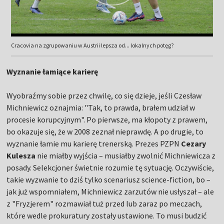
Cracovia na zgrupowaniu w Austrii lepsza od... lokalnych potęg?
Wyznanie łamiące karierę
Wyobraźmy sobie przez chwilę, co się dzieje, jeśli Czesław
Michniewicz oznajmia: "Tak, to prawda, brałem udział w
procesie korupcyjnym". Po pierwsze, ma kłopoty z prawem,
bo okazuje się, że w 2008 zeznał nieprawdę. A po drugie, to
wyznanie łamie mu karierę trenerską. Prezes PZPN
Cezary
Kulesza
nie miałby wyjścia – musiałby zwolnić Michniewicza z
posady. Selekcjoner świetnie rozumie tę sytuację. Oczywiście,
takie wyzwanie to dziś tylko scenariusz science-fiction, bo –
jak już wspomniałem, Michniewicz zarzutów nie usłyszał – ale
z "Fryzjerem" rozmawiał tuż przed lub zaraz po meczach,
które wedle prokuratury zostały ustawione. To musi budzić