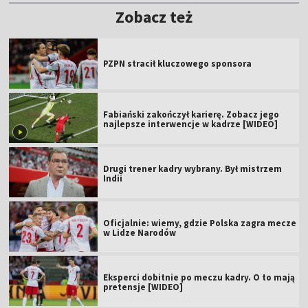
Zobacz też
PZPN stracił kluczowego sponsora
Fabiański zakończył karierę. Zobacz jego
najlepsze interwencje w kadrze [WIDEO]
Drugi trener kadry wybrany. Był mistrzem
Indii
Oficjalnie: wiemy, gdzie Polska zagra mecze
w Lidze Narodów
Eksperci dobitnie po meczu kadry. O to mają
pretensje [WIDEO]