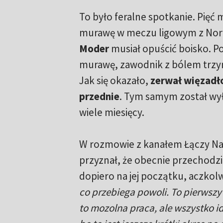
To było feralne spotkanie. Pięć 
murawę w meczu ligowym z Norw
Moder
musiał opuścić boisko. P
murawę, zawodnik z bólem trzym
Jak się okazało,
zerwał więzadł
przednie
. Tym samym został wył
wiele miesięcy.
W rozmowie z kanałem Łączy Na
przyznał, że obecnie przechodzi 
dopiero na jej początku, aczkolw
co przebiega powoli. To pierwszy 
to mozolna praca, ale wszystko 