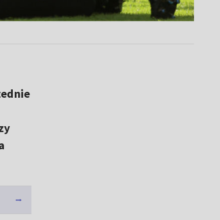
zednie
zy
a