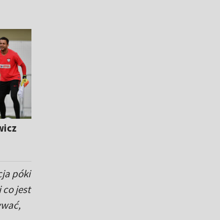
wicz
cja póki
 co jest
ywać,