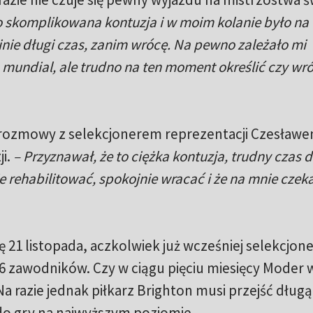
 skomplikowana kontuzja i w moim kolanie było na 
inie długi czas, zanim wrócę. Na pewno zależało mi
mundial, ale trudno na ten moment określić czy wr
 rozmowy z selekcjonerem reprezentacji Czesław
i.
– Przyznawał, że to ciężka kontuzja, trudny czas d
 rehabilitować, spokojnie wracać i że na mnie czeka
 21 listopada, aczkolwiek już wcześniej selekcjon
6 zawodników. Czy w ciągu pięciu miesięcy Moder 
Na razie jednak piłkarz Brighton musi przejść długą
do gry na najwyższym poziomie.