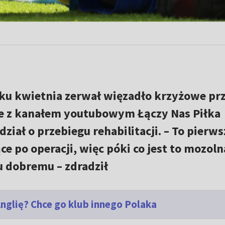
ku kwietnia zerwał więzadło krzyżowe pr
e z kanałem youtubowym Łączy Nas Piłka
ział o przebiegu rehabilitacji. – To pierws
e po operacji, więc póki co jest to mozoln
ku dobremu – zdradził
nglię? Chce go klub innego Polaka