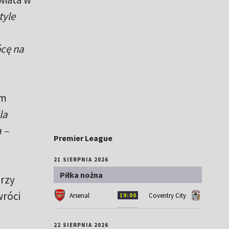
tyle
ócę na
em
la
 –
Premier League
21 SIERPNIA 2026
Piłka nożna
erzy
wróci
Arsenal
Coventry City
19:00
22 SIERPNIA 2026