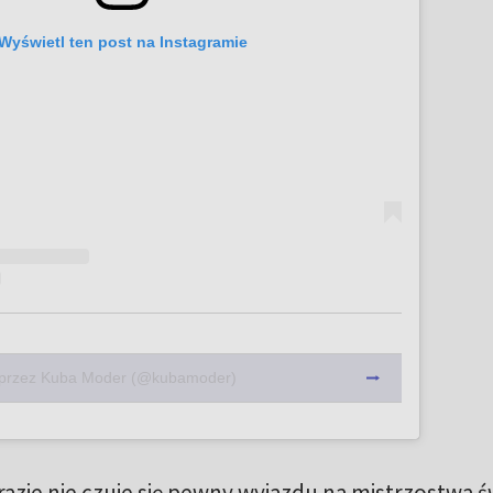
Wyświetl ten post na Instagramie
 przez Kuba Moder (@kubamoder)
 razie nie czuje się pewny wyjazdu na mistrzostwa ś