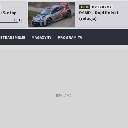
O
15:25
MOTOROWE
 5. etap
RSMP – Rajd Polski
(relacja)
15:15
ETRANSMISJE
MAGAZYNY
PROGRAM TV