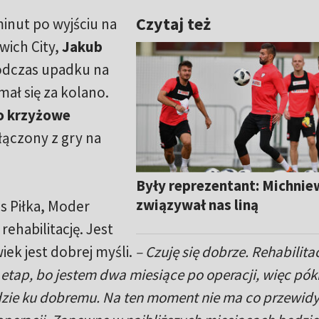
Czytaj też
minut po wyjściu na
ich City,
Jakub
odczas upadku na
ał się za kolano.
o krzyżowe
ączony z gry na
Były reprezentant: Michnie
związywał nas liną
s Piłka, Moder
rehabilitację. Jest
iek jest dobrej myśli.
– Czuję się dobrze. Rehabilita
etap, bo jestem dwa miesiące po operacji, więc póki
idzie ku dobremu. Na ten moment nie ma co przewid