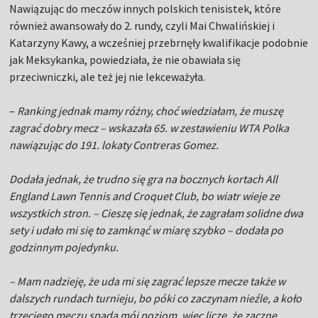
Nawiązując do meczów innych polskich tenisistek, które
również awansowały do 2. rundy, czyli Mai Chwalińskiej i
Katarzyny Kawy, a wcześniej przebrnęły kwalifikacje podobnie
jak Meksykanka, powiedziała, że nie obawiała się
przeciwniczki, ale też jej nie lekceważyła.
–
Ranking jednak mamy różny, choć wiedziałam, że muszę
zagrać dobry mecz – wskazała 65. w zestawieniu WTA Polka
nawiązując do 191. lokaty Contreras Gomez.
Dodała jednak, że trudno się gra na bocznych kortach All
England Lawn Tennis and Croquet Club, bo wiatr wieje ze
wszystkich stron. –
Cieszę się jednak, że zagrałam solidne dwa
sety i udało mi się to zamknąć w miarę szybko
– dodała po
godzinnym pojedynku.
–
Mam nadzieję, że uda mi się zagrać lepsze mecze także w
dalszych rundach turnieju, bo póki co zaczynam nieźle, a koło
trzeciego meczu spada mój poziom, więc liczę, że zacznę