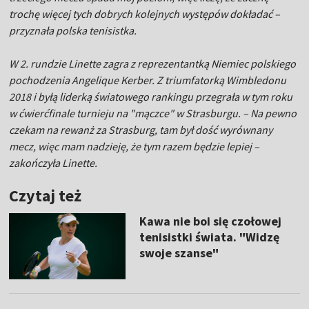
trochę więcej tych dobrych kolejnych występów dokładać
–
przyznała polska tenisistka.
W 2. rundzie Linette zagra z reprezentantką Niemiec polskiego
pochodzenia Angelique Kerber. Z triumfatorką Wimbledonu
2018 i byłą liderką światowego rankingu przegrała w tym roku
w ćwierćfinale turnieju na "mączce" w Strasburgu. –
Na pewno
czekam na rewanż za Strasburg, tam był dość wyrównany
mecz, więc mam nadzieję, że tym razem będzie lepiej
–
zakończyła Linette.
Czytaj też
Kawa nie boi się czołowej
tenisistki świata. "Widzę
swoje szanse"