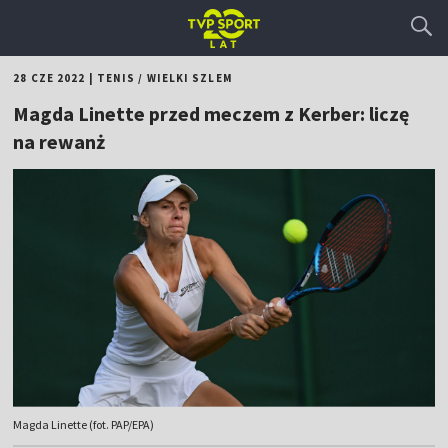
28 CZE 2022
|
TENIS
/
WIELKI SZLEM
Magda Linette przed meczem z Kerber: liczę
na rewanż
Magda Linette (fot. PAP/EPA)