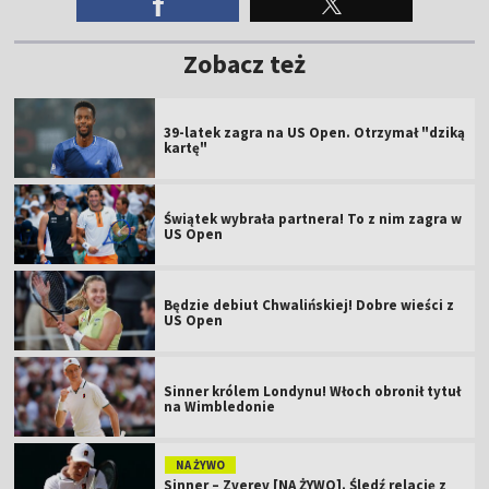
Zobacz też
39-latek zagra na US Open. Otrzymał "dziką
kartę"
Świątek wybrała partnera! To z nim zagra w
US Open
Będzie debiut Chwalińskiej! Dobre wieści z
US Open
Sinner królem Londynu! Włoch obronił tytuł
na Wimbledonie
NA ŻYWO
Sinner – Zverev [NA ŻYWO]. Śledź relację z