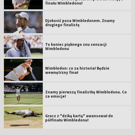
finału Wimbledonu!
Djoković poza Wimbledonem. Znamy
drugiego finalistę
To koniec pięknego snu sensacji
Wimbledonu
Wimbledon: co za historia! Będzie
wewnętrzny finał
Znamy pierwszą finalistkę Wimbledonu. Co
za emocje!
Gracz z "dziką kartą" awansował do
półfinału Wimbledonu!