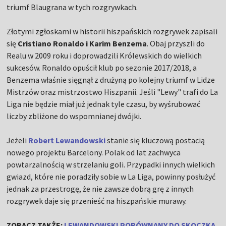
triumf Blaugrana w tych rozgrywkach.
Złotymi zgłoskami w historii hiszpańskich rozgrywek zapisali
się
Cristiano Ronaldo i Karim Benzema
. Obaj przyszli do
Realu w 2009 roku i doprowadzili Królewskich do wielkich
sukcesów. Ronaldo opuścił klub po sezonie 2017/2018, a
Benzema właśnie sięgnął z drużyną po kolejny triumf w Lidze
Mistrzów oraz mistrzostwo Hiszpanii. Jeśli "Lewy" trafi do La
Liga nie będzie miał już jednak tyle czasu, by wyśrubować
liczby zbliżone do wspomnianej dwójki.
Jeżeli
Robert Lewandowski
stanie się kluczową postacią
nowego projektu Barcelony. Polak od lat zachwyca
powtarzalnością w strzelaniu goli. Przypadki innych wielkich
gwiazd, które nie poradziły sobie w La Liga, powinny posłużyć
jednak za przestrogę, że nie zawsze dobrą grę z innych
rozgrywek daje się przenieść na hiszpańskie murawy.
ZOBACZ TAKŻE:
LEWANDOWSKI PORÓWNANY DO SKOCZKA.