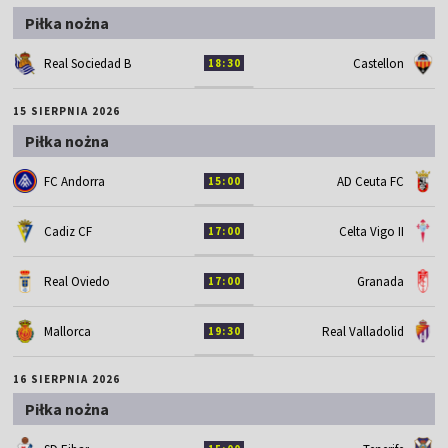
Piłka nożna
Real Sociedad B
Castellon
18:30
15 SIERPNIA 2026
Piłka nożna
FC Andorra
AD Ceuta FC
15:00
Cadiz CF
Celta Vigo II
17:00
Real Oviedo
Granada
17:00
Mallorca
Real Valladolid
19:30
16 SIERPNIA 2026
Piłka nożna