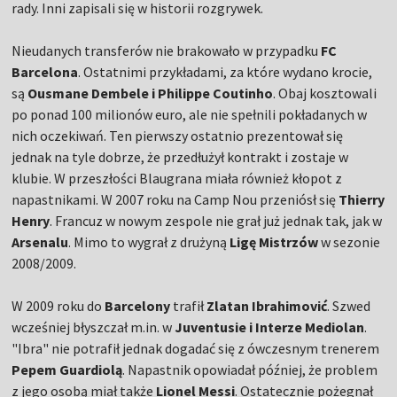
rady. Inni zapisali się w historii rozgrywek.
Nieudanych transferów nie brakowało w przypadku
FC
Barcelona
. Ostatnimi przykładami, za które wydano krocie,
są
Ousmane Dembele i Philippe Coutinho
. Obaj kosztowali
po ponad 100 milionów euro, ale nie spełnili pokładanych w
nich oczekiwań. Ten pierwszy ostatnio prezentował się
jednak na tyle dobrze, że przedłużył kontrakt i zostaje w
klubie. W przeszłości Blaugrana miała również kłopot z
napastnikami. W 2007 roku na Camp Nou przeniósł się
Thierry
Henry
. Francuz w nowym zespole nie grał już jednak tak, jak w
Arsenalu
. Mimo to wygrał z drużyną
Ligę Mistrzów
w sezonie
2008/2009.
W 2009 roku do
Barcelony
trafił
Zlatan Ibrahimović
. Szwed
wcześniej błyszczał m.in. w
Juventusie i Interze Mediolan
.
"Ibra" nie potrafił jednak dogadać się z ówczesnym trenerem
Pepem Guardiolą
. Napastnik opowiadał później, że problem
z jego osobą miał także
Lionel Messi
. Ostatecznie pożegnał