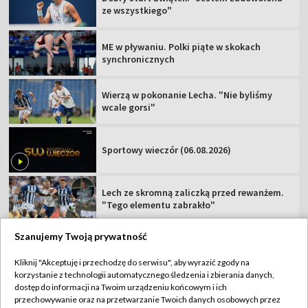
ze wszystkiego"
ME w pływaniu. Polki piąte w skokach
synchronicznych
Wierzą w pokonanie Lecha. "Nie byliśmy
wcale gorsi"
Sportowy wieczór (06.08.2026)
Lech ze skromną zaliczką przed rewanżem.
"Tego elementu zabrakło"
Szanujemy Twoją prywatność
Kliknij "Akceptuję i przechodzę do serwisu", aby wyrazić zgody na
korzystanie z technologii automatycznego śledzenia i zbierania danych,
TVP
dostęp do informacji na Twoim urządzeniu końcowym i ich
Abonament TVP
Regulamin TVP
przechowywanie oraz na przetwarzanie Twoich danych osobowych przez