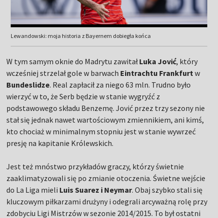
Lewandowski: moja historia z Bayernem dobiegła końca
W tym samym oknie do Madrytu zawitał
Luka Jović
, który
wcześniej strzelał gole w barwach
Eintrachtu Frankfurt
w
Bundeslidze
. Real zapłacił za niego 63 mln. Trudno było
wierzyć w to, że Serb będzie w stanie wygryźć z
podstawowego składu Benzemę. Jović przez trzy sezony nie
stał się jednak nawet wartościowym zmiennikiem, ani kimś,
kto chociaż w minimalnym stopniu jest w stanie wywrzeć
presję na kapitanie Królewskich.
Jest też mnóstwo przykładów graczy, którzy świetnie
zaaklimatyzowali się po zmianie otoczenia. Świetne wejście
do La Liga mieli
Luis Suarez i Neymar
. Obaj szybko stali się
kluczowym piłkarzami drużyny i odegrali arcyważną rolę przy
zdobyciu Ligi Mistrzów w sezonie 2014/2015. To był ostatni