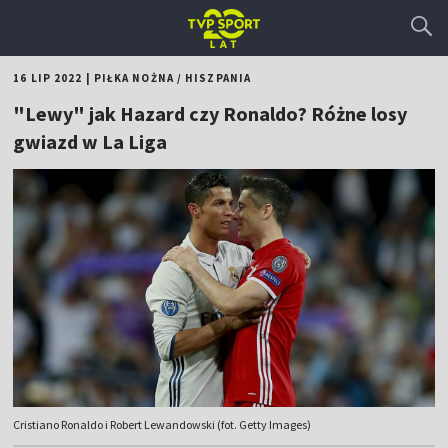
16 LIP 2022
|
PIŁKA NOŻNA
/
HISZPANIA
"Lewy" jak Hazard czy Ronaldo? Różne losy
gwiazd w La Liga
Cristiano Ronaldo i Robert Lewandowski (fot. Getty Images)