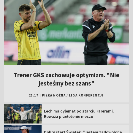
Trener GKS zachowuje optymizm. "Nie
jesteśmy bez szans"
21:17
|
PIŁKA NOŻNA
/
LIGA KONFERENCJI
Lech ma dylemat po starciu Farerami.
Roważa przełożenie meczu
Dobry start Świątek. "Jestem zadowolona