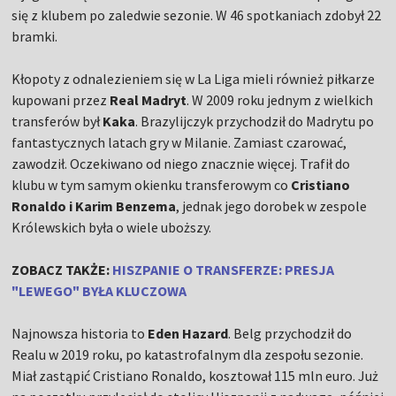
się z klubem po zaledwie sezonie. W 46 spotkaniach zdobył 22
bramki.
Kłopoty z odnalezieniem się w La Liga mieli również piłkarze
kupowani przez
Real Madryt
. W 2009 roku jednym z wielkich
transferów był
Kaka
. Brazylijczyk przychodził do Madrytu po
fantastycznych latach gry w Milanie. Zamiast czarować,
zawodził. Oczekiwano od niego znacznie więcej. Trafił do
klubu w tym samym okienku transferowym co
Cristiano
Ronaldo i Karim Benzema
, jednak jego dorobek w zespole
Królewskich była o wiele uboższy.
ZOBACZ TAKŻE:
HISZPANIE O TRANSFERZE: PRESJA
"LEWEGO" BYŁA KLUCZOWA
Najnowsza historia to
Eden Hazard
. Belg przychodził do
Realu w 2019 roku, po katastrofalnym dla zespołu sezonie.
Miał zastąpić Cristiano Ronaldo, kosztował 115 mln euro. Już