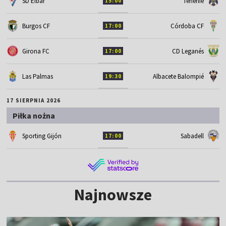
SD Eibar
Tenerife
15:00
Burgos CF
Córdoba CF
17:00
Girona FC
CD Leganés
17:00
Las Palmas
Albacete Balompié
19:30
17 SIERPNIA 2026
Piłka nożna
Sporting Gijón
Sabadell
17:00
Najnowsze