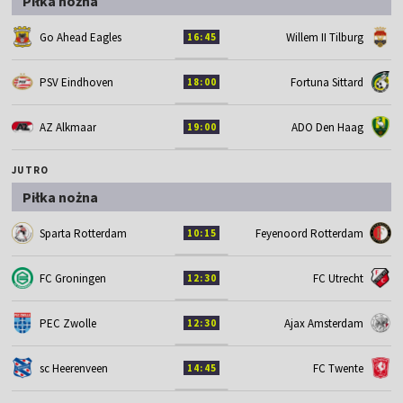
Piłka nożna
Go Ahead Eagles
Willem II Tilburg
16:45
PSV Eindhoven
Fortuna Sittard
18:00
AZ Alkmaar
ADO Den Haag
19:00
JUTRO
Piłka nożna
Sparta Rotterdam
Feyenoord Rotterdam
10:15
FC Groningen
FC Utrecht
12:30
PEC Zwolle
Ajax Amsterdam
12:30
sc Heerenveen
FC Twente
14:45