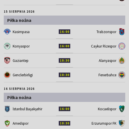
15 SIERPNIA 2026
Piłka nożna
Kasimpasa
Trabzonspor
16:00
Konyaspor
Caykur Rizespor
16:00
Gaziantep
Alanyaspor
18:30
Genclerbirligi
Fenerbahce
18:30
16 SIERPNIA 2026
Piłka nożna
İstanbul Başakşehir
Kocaelispor
16:00
Amedspor
Erzurumspor FK
18:30