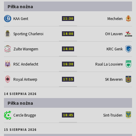
Piłka nożna
KAA Gent
Mechelen
11:30
Sporting Charleroi
OH Leuven
14:00
Zulte Waregem
KRC Genk
14:00
RSC Anderlecht
Raal La Louviere
16:30
Royal Antwerp
SK Beveren
17:15
14 SIERPNIA 2026
Piłka nożna
Cercle Brugge
Sint-Truiden
18:45
15 SIERPNIA 2026