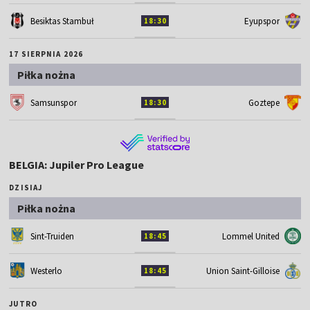
Besiktas Stambuł
Eyupspor
18:30
17 SIERPNIA 2026
Piłka nożna
Samsunspor
Goztepe
18:30
BELGIA: Jupiler Pro League
DZISIAJ
Piłka nożna
Sint-Truiden
Lommel United
18:45
Westerlo
Union Saint-Gilloise
18:45
JUTRO