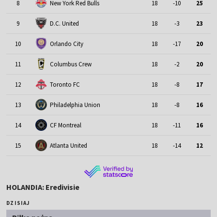
8
New York Red Bulls
18
-10
25
9
D.C. United
18
-3
23
10
Orlando City
18
-17
20
11
Columbus Crew
18
-2
20
12
Toronto FC
18
-8
17
13
Philadelphia Union
18
-8
16
14
CF Montreal
18
-11
16
15
Atlanta United
18
-14
12
HOLANDIA: Eredivisie
DZISIAJ