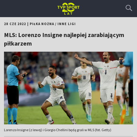
28 CZE 2022
|
PIŁKA NOŻNA
/
INNE LIGI
MLS: Lorenzo Insigne najlepiej zarabiającym
piłkarzem
Lorenzo Insigne (z lewej) i Giorgio Chellini będą grali w MLS (fot. Getty)