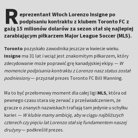
R
eprezentant Włoch Lorenzo Insigne po
podpisaniu kontraktu z klubem Toronto FC z
gażą 15 milionów dolarów za sezon stał się najlepiej
zarabiającym piłkarzem Major League Soccer (MLS).
Toronto
pozyskało zawodnika jeszcze w kwiecie wieku.
Insigne
ma 31 lat i wciąż jest znakomitym piłkarzem, który
zdecydowanie może poprawić grę kanadyjskiej ekipy. —
W
momencie podpisania kontraktu z Lorenzo nasz status został
podniesiony
— przyznał prezes Toronto FC Bill Manning.
Ma to być przełomowy moment dla całej ligi
MLS
, która od
pewnego czasu stara się zerwać z przeświadczeniem, że
gracze o znanych nazwiskach trafiają tam jedynie u schyłku
karier. —
W klubie mamy ambicję, aby w ciągu najbliższych
czterech czy pięciu lat Lorenzo stał się fundamentem naszej
drużyny
— podkreślił prezes.