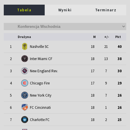
Tabela
Wyniki
Terminarz
Drużyna
M
+/-
Pkt
1
Nashville SC
18
21
40
2
Inter Miami CF
18
13
38
3
New England Rev.
17
7
30
4
Chicago Fire
17
9
29
5
New York City
18
7
26
6
FC Cincinnati
18
1
26
7
Charlotte FC
18
2
25