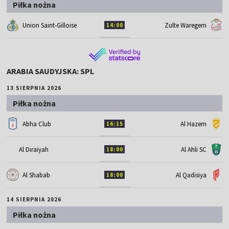
Piłka nożna
Union Saint-Gilloise
Zulte Waregem
14:00
ARABIA SAUDYJSKA: SPL
13 SIERPNIA 2026
Piłka nożna
Abha Club
Al Hazem
16:15
Al Diraiyah
Al Ahli SC
18:00
Al Shabab
Al Qadisiya
18:00
14 SIERPNIA 2026
Piłka nożna