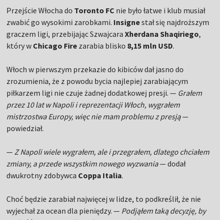
Przejście Włocha do
Toronto FC
nie było łatwe i klub musiał
zwabić go wysokimi zarobkami.
Insigne
stał się najdroższym
graczem ligi, przebijając Szwajcara
Xherdana Shaqiriego
,
który w
Chicago Fire
zarabia blisko
8,15 mln USD
.
Włoch w pierwszym przekazie do kibiców dał jasno do
zrozumienia, że z powodu bycia najlepiej zarabiającym
piłkarzem ligi nie czuje żadnej dodatkowej presji. —
Grałem
przez 10 lat w Napoli i reprezentacji Włoch, wygrałem
mistrzostwa Europy, więc nie mam problemu z presją
—
powiedział.
—
Z Napoli wiele wygrałem, ale i przegrałem, dlatego chciałem
zmiany, a przede wszystkim nowego wyzwania
— dodał
dwukrotny zdobywca
Coppa Italia
.
Choć będzie zarabiał najwięcej w lidze, to podkreślił, że nie
wyjechał za ocean dla pieniędzy. —
Podjąłem taką decyzję, by