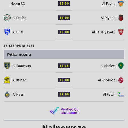
Neom SC
Al Fayha
16:50
Al Ettifaq
Al Riyadh
18:00
Al Hilal
Al Faisaly (SAU)
18:00
15 SIERPNIA 2026
Piłka nożna
Al Taawoun
Al Khaleej
16:15
Al Ittihad
Al Kholood
18:00
Al Nassr
Al Fateh
18:00
Najnowsze