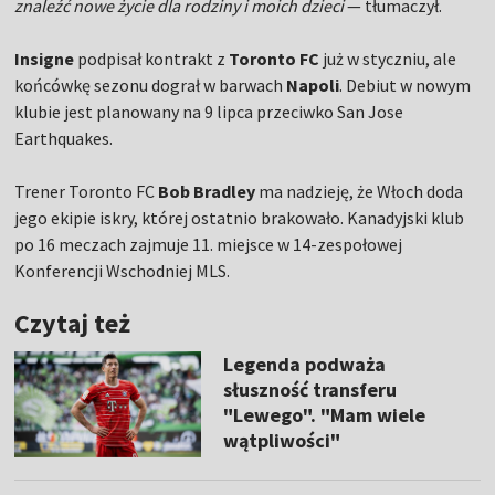
znaleźć nowe życie dla rodziny i moich dzieci
— tłumaczył.
Insigne
podpisał kontrakt z
Toronto FC
już w styczniu, ale
końcówkę sezonu dograł w barwach
Napoli
. Debiut w nowym
klubie jest planowany na 9 lipca przeciwko San Jose
Earthquakes.
Trener Toronto FC
Bob Bradley
ma nadzieję, że Włoch doda
jego ekipie iskry, której ostatnio brakowało. Kanadyjski klub
po 16 meczach zajmuje 11. miejsce w 14-zespołowej
Konferencji Wschodniej MLS.
Czytaj też
Legenda podważa
słuszność transferu
"Lewego". "Mam wiele
wątpliwości"