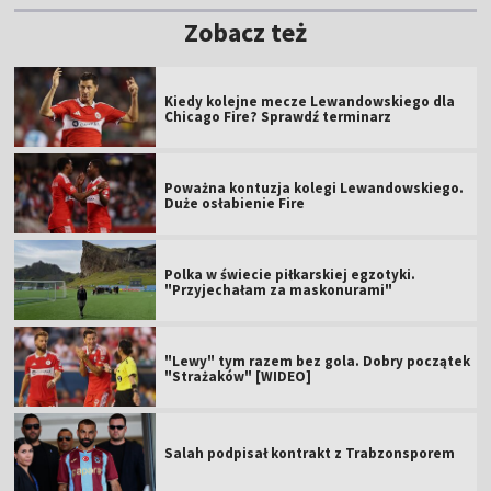
Zobacz też
Kiedy kolejne mecze Lewandowskiego dla
Chicago Fire? Sprawdź terminarz
Poważna kontuzja kolegi Lewandowskiego.
Duże osłabienie Fire
Polka w świecie piłkarskiej egzotyki.
"Przyjechałam za maskonurami"
"Lewy" tym razem bez gola. Dobry początek
"Strażaków" [WIDEO]
Salah podpisał kontrakt z Trabzonsporem