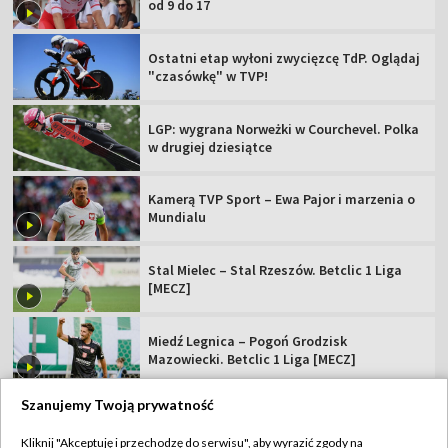
od 9 do 17
Ostatni etap wyłoni zwycięzcę TdP. Oglądaj
"czasówkę" w TVP!
LGP: wygrana Norweżki w Courchevel. Polka
w drugiej dziesiątce
Kamerą TVP Sport – Ewa Pajor i marzenia o
Mundialu
Stal Mielec – Stal Rzeszów. Betclic 1 Liga
[MECZ]
Miedź Legnica – Pogoń Grodzisk
Mazowiecki. Betclic 1 Liga [MECZ]
Szanujemy Twoją prywatność
Kliknij "Akceptuję i przechodzę do serwisu", aby wyrazić zgody na