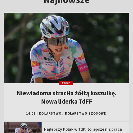
PILNE
Niewiadoma straciła żółtą koszulkę.
Nowa liderka TdFF
16:08
|
KOLARSTWO
/
KOLARSTWO SZOSOWE
Najlepszy Polak w TdP: to lepsze niż praca