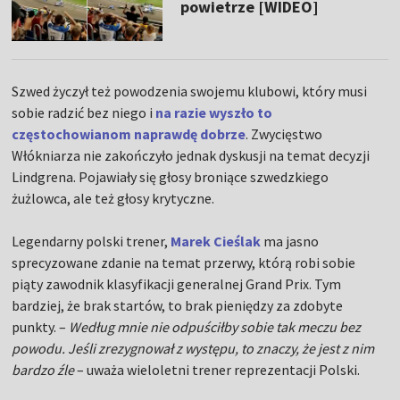
powietrze [WIDEO]
Szwed życzył też powodzenia swojemu klubowi, który musi
sobie radzić bez niego i
na razie wyszło to
częstochowianom naprawdę dobrze
. Zwycięstwo
Włókniarza nie zakończyło jednak dyskusji na temat decyzji
Lindgrena. Pojawiały się głosy broniące szwedzkiego
żużlowca, ale też głosy krytyczne.
Legendarny polski trener,
Marek Cieślak
ma jasno
sprecyzowane zdanie na temat przerwy, którą robi sobie
piąty zawodnik klasyfikacji generalnej Grand Prix. Tym
bardziej, że brak startów, to brak pieniędzy za zdobyte
punkty. –
Według mnie nie odpuściłby sobie tak meczu bez
powodu. Jeśli zrezygnował z występu, to znaczy, że jest z nim
bardzo źle
– uważa wieloletni trener reprezentacji Polski.