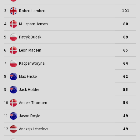
3
Robert Lambert
101
4
M. Jepsen Jensen
80
5
Patryk Dudek
69
6
Leon Madsen
65
7
Kacper Woryna
64
8
Max Fricke
62
9
Jack Holder
55
10
Anders Thomsen
54
11
Jason Doyle
49
12
Andzejs Lebedevs
49