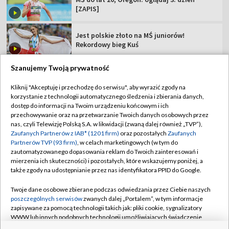
[ZAPIS]
Jest polskie złoto na MŚ juniorów!
Rekordowy bieg Kuś
Szanujemy Twoją prywatność
Kliknij "Akceptuję i przechodzę do serwisu", aby wyrazić zgody na
korzystanie z technologii automatycznego śledzenia i zbierania danych,
TVP
dostęp do informacji na Twoim urządzeniu końcowym i ich
Abonament TVP
Regulamin TVP
przechowywanie oraz na przetwarzanie Twoich danych osobowych przez
nas, czyli Telewizję Polską S.A. w likwidacji (zwaną dalej również „TVP”),
Polityka prywatności
Sklep TVP
Zaufanych Partnerów z IAB* (1201 firm)
oraz pozostałych
Zaufanych
Partnerów TVP (93 firm)
, w celach marketingowych (w tym do
Biuro Reklamy
Moje zgody
zautomatyzowanego dopasowania reklam do Twoich zainteresowań i
mierzenia ich skuteczności) i pozostałych, które wskazujemy poniżej, a
Oferta Handlowa
Biuro reklamy
także zgody na udostępnianie przez nas identyfikatora PPID do Google.
Telegazeta ogłoszenia
Kontakt
Twoje dane osobowe zbierane podczas odwiedzania przez Ciebie naszych
Emisja w TVP
poszczególnych serwisów
zwanych dalej „Portalem”, w tym informacje
zapisywane za pomocą technologii takich jak: pliki cookie, sygnalizatory
Kanały
Rada Programowa
WWW lub innych podobnych technologii umożliwiających świadczenie
dopasowanych i bezpiecznych usług, personalizację treści oraz reklam,