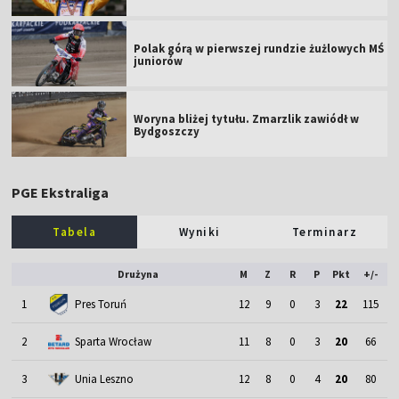
Polak górą w pierwszej rundzie żużlowych MŚ
juniorów
Woryna bliżej tytułu. Zmarzlik zawiódł w
Bydgoszczy
PGE Ekstraliga
Tabela
Wyniki
Terminarz
Drużyna
M
Z
R
P
Pkt
+/-
1
Pres Toruń
12
9
0
3
22
115
2
Sparta Wrocław
11
8
0
3
20
66
3
Unia Leszno
12
8
0
4
20
80