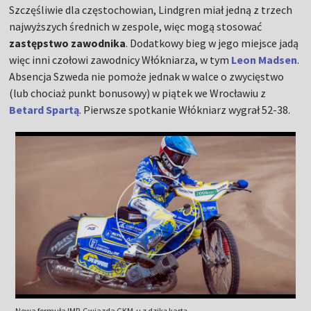
Szczęśliwie dla częstochowian, Lindgren miał jedną z trzech
najwyższych średnich w zespole, więc mogą stosować
zastępstwo zawodnika
. Dodatkowy bieg w jego miejsce jadą
więc inni czołowi zawodnicy Włókniarza, w tym
Leon Madsen
.
Absencja Szweda nie pomoże jednak w walce o zwycięstwo
(lub chociaż punkt bonusowy) w piątek we Wrocławiu z
Betard Spartą
. Pierwsze spotkanie Włókniarz wygrał 52-38.
Nowa formuła IMP. Gwiazda GKM-u z dziką kartą