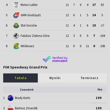
4
Motor Lublin
11
7
0
4
17
93
5
GKM Grudziądz
12
6
1
5
14
5
6
Stal Gorzów
11
4
1
6
10
-17
7
Falubaz Zielona Góra
12
3
0
9
7
-104
8
Włókniarz
11
0
0
11
0
-238
FIM Speedway Grand Prix
Tabela
Wyniki
Terminarz
Zawodnik
Pkt
1
Brady Kurtz
109
2
Bartosz Zmarzlik
109