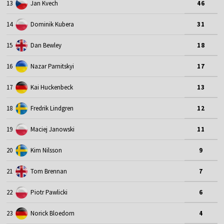
13
Jan Kvech
46
14
Dominik Kubera
31
15
Dan Bewley
18
16
Nazar Parnitskyi
17
17
Kai Huckenbeck
13
18
Fredrik Lindgren
12
19
Maciej Janowski
11
20
Kim Nilsson
9
21
Tom Brennan
7
22
Piotr Pawlicki
6
23
Norick Bloedorn
4