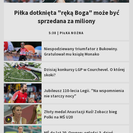
Piłka dotknięta "ręką Boga" może być
sprzedana za miliony
5:38
|
PIŁKA NOŻNA
Niespodziewany triumfator z Bukowiny.
Gratulował mu książę Monako
Dzisiaj konkursy LGP w Courchevel. O której
skoki?
Jubileusz 110-lecia Legii. "Na wspomnienia
nie starczy nocy"
Złoty medal Anastazji Kuś! Zobacz bieg
Polki na MŚ U20
MŚ do lat 20, Oregon: oglądaj 3. dzień