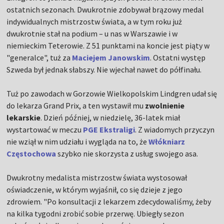
ostatnich sezonach. Dwukrotnie zdobywał brązowy medal
indywidualnych mistrzostw świata, a w tym roku już
dwukrotnie stał na podium – u nas w Warszawie i w
niemieckim Teterowie. Z 51 punktami na koncie jest piąty w
"generalce", tuż za
Maciejem Janowskim
. Ostatni występ
Szweda był jednak słabszy. Nie wjechał nawet do półfinału.
Tuż po zawodach w Gorzowie Wielkopolskim Lindgren udał się
do lekarza Grand Prix, a ten wystawił mu
zwolnienie
lekarskie
. Dzień później, w niedzielę, 36-latek miał
wystartować w meczu
PGE Ekstraligi
. Z wiadomych przyczyn
nie wziął w nim udziału i wygląda na to, że
Włókniarz
Częstochowa
szybko nie skorzysta z usług swojego asa.
Dwukrotny medalista mistrzostw świata wystosował
oświadczenie, w którym wyjaśnił, co się dzieje z jego
zdrowiem. "Po konsultacji z lekarzem zdecydowaliśmy, żeby
na kilka tygodni zrobić sobie przerwę. Ubiegły sezon