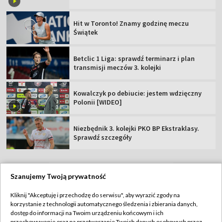
Hit w Toronto! Znamy godzinę meczu
Świątek
Betclic 1 Liga: sprawdź terminarz i plan
transmisji meczów 3. kolejki
Kowalczyk po debiucie: jestem wdzięczny
Polonii [WIDEO]
Niezbędnik 3. kolejki PKO BP Ekstraklasy.
Sprawdź szczegóły
Szanujemy Twoją prywatność
TVP
Kliknij "Akceptuję i przechodzę do serwisu", aby wyrazić zgody na
korzystanie z technologii automatycznego śledzenia i zbierania danych,
Abonament TVP
Regulamin TVP
dostęp do informacji na Twoim urządzeniu końcowym i ich
Polityka prywatności
Sklep TVP
przechowywanie oraz na przetwarzanie Twoich danych osobowych przez