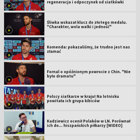
regeneracja i odpoczynek od siatkówki
Śliwka wskazał klucz do złotego medalu.
"Charakter, wola walki i jedność"
Komenda: pokazaliśmy, że trudno jest nas
złamać
Fornal o opóźnionym powrocie z Chin. "Nie
było dramatu"
Polscy siatkarze w kraju! Na lotnisku
powitała ich grupa kibiców
Kadziewicz ocenił Polaków w LN. Porównał
ich do... hiszpańskich piłkarzy [WIDEO]