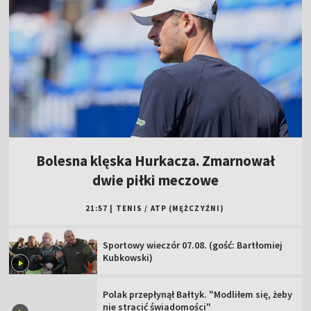
Bolesna klęska Hurkacza. Zmarnował
dwie piłki meczowe
21:57
|
TENIS
/
ATP (MĘŻCZYŹNI)
Sportowy wieczór 07.08. (gość: Bartłomiej
Kubkowski)
Polak przepłynął Bałtyk. "Modliłem się, żeby
nie stracić świadomości"