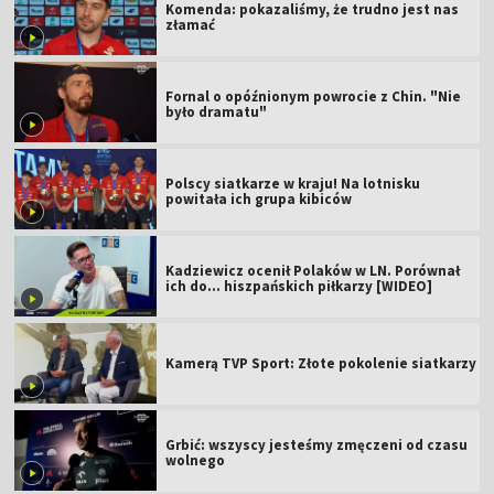
Komenda: pokazaliśmy, że trudno jest nas
złamać
Fornal o opóźnionym powrocie z Chin. "Nie
było dramatu"
Polscy siatkarze w kraju! Na lotnisku
powitała ich grupa kibiców
Kadziewicz ocenił Polaków w LN. Porównał
ich do... hiszpańskich piłkarzy [WIDEO]
Kamerą TVP Sport: Złote pokolenie siatkarzy
Grbić: wszyscy jesteśmy zmęczeni od czasu
wolnego