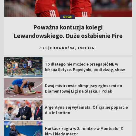
NOWE
Poważna kontuzja kolegi
Lewandowskiego. Duże osłabienie Fire
7:43
|
PIŁKA NOŻNA
/
INNE LIGI
To dlatego nie możecie przegapić ME w
lekkoatletyce. Pojedynki, podteksty, show
Dwaj mistrzowie olimpijscy zgłoszeni do
Diamentowej Ligi na Śląsku. I Polak
Argentyna się wyłamała. Oficjalne poparcie
dla Infantino
Hurkacz zagra w 3. rundzie w Montealu. Z
kim i kiedy mecz?