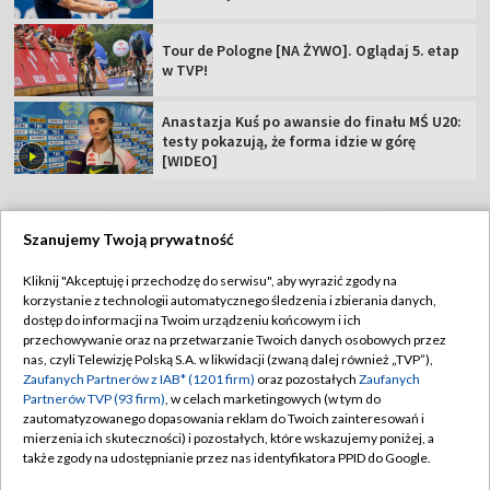
Tour de Pologne [NA ŻYWO]. Oglądaj 5. etap
w TVP!
Anastazja Kuś po awansie do finału MŚ U20:
testy pokazują, że forma idzie w górę
[WIDEO]
Szanujemy Twoją prywatność
TVP
Kliknij "Akceptuję i przechodzę do serwisu", aby wyrazić zgody na
korzystanie z technologii automatycznego śledzenia i zbierania danych,
Abonament TVP
Regulamin TVP
dostęp do informacji na Twoim urządzeniu końcowym i ich
Polityka prywatności
Sklep TVP
przechowywanie oraz na przetwarzanie Twoich danych osobowych przez
nas, czyli Telewizję Polską S.A. w likwidacji (zwaną dalej również „TVP”),
Biuro Reklamy
Moje zgody
Zaufanych Partnerów z IAB* (1201 firm)
oraz pozostałych
Zaufanych
Partnerów TVP (93 firm)
, w celach marketingowych (w tym do
Oferta Handlowa
Biuro reklamy
zautomatyzowanego dopasowania reklam do Twoich zainteresowań i
mierzenia ich skuteczności) i pozostałych, które wskazujemy poniżej, a
Telegazeta ogłoszenia
Kontakt
także zgody na udostępnianie przez nas identyfikatora PPID do Google.
Emisja w TVP