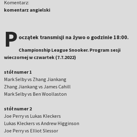
Komentarz:
komentarz angielski
P
oczątek transmisji na żywo o godzinie 18:00.
Championship League Snooker. Program sesji
wieczornej w czwartek (7.7.2022)
stół numer 1
Mark Selby vs Zhang Jiankang
Zhang Jiankang vs James Cahill
Mark Selby vs Ben Woollaston
stół numer 2
Joe Perry vs Lukas Kleckers
Lukas Kleckers vs Andrew Higginson
Joe Perry vs Elliot Slessor