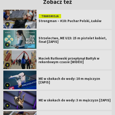
Zobacz też
TRANSMISJA
Strongman – #10: Puchar Polski, Łuków
Strzelectwo, ME U23: 25 m pistolet kobiet,
finał [ZAPIS]
Maciek Rutkowski przepłynął Bałtyk w
rekordowym czasie [WIDEO]
ME w skokach do wody: 10 m mężczyzn
[ZAPIS]
ME w skokach do wody: 3 m mężczyzn [ZAPIS]