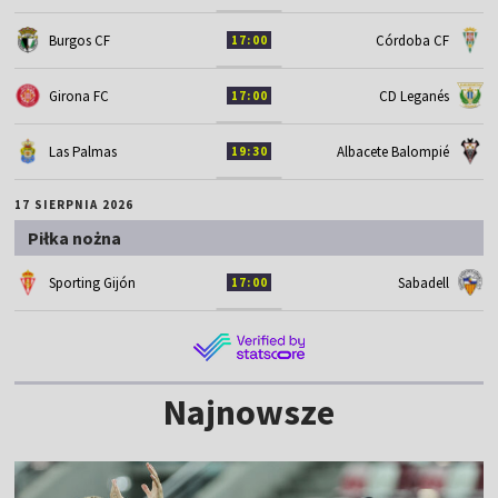
Burgos CF
Córdoba CF
17:00
Girona FC
CD Leganés
17:00
Las Palmas
Albacete Balompié
19:30
17 SIERPNIA 2026
Piłka nożna
Sporting Gijón
Sabadell
17:00
Najnowsze