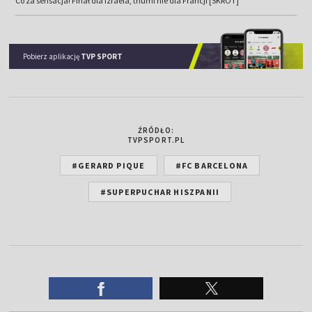
Co za sensacja! Finał dla Izraela, triumf nie dla Francji [SKRÓT]
Pobierz aplikację
TVP SPORT
ŹRÓDŁO:
TVPSPORT.PL
#GERARD PIQUE
#FC BARCELONA
#SUPERPUCHAR HISZPANII