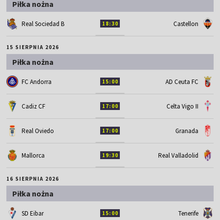
Piłka nożna
Real Sociedad B
Castellon
18:30
15 SIERPNIA 2026
Piłka nożna
FC Andorra
AD Ceuta FC
15:00
Cadiz CF
Celta Vigo II
17:00
Real Oviedo
Granada
17:00
Mallorca
Real Valladolid
19:30
16 SIERPNIA 2026
Piłka nożna
SD Eibar
Tenerife
15:00