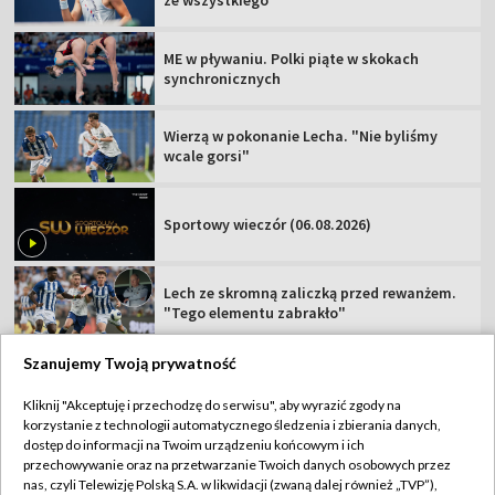
ME w pływaniu. Polki piąte w skokach
synchronicznych
Wierzą w pokonanie Lecha. "Nie byliśmy
wcale gorsi"
Sportowy wieczór (06.08.2026)
Lech ze skromną zaliczką przed rewanżem.
"Tego elementu zabrakło"
Szanujemy Twoją prywatność
Kliknij "Akceptuję i przechodzę do serwisu", aby wyrazić zgody na
korzystanie z technologii automatycznego śledzenia i zbierania danych,
TVP
dostęp do informacji na Twoim urządzeniu końcowym i ich
Abonament TVP
Regulamin TVP
przechowywanie oraz na przetwarzanie Twoich danych osobowych przez
nas, czyli Telewizję Polską S.A. w likwidacji (zwaną dalej również „TVP”),