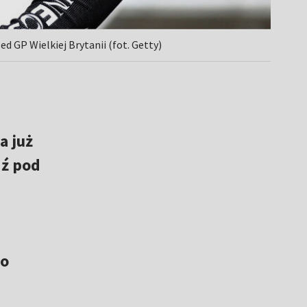
d GP Wielkiej Brytanii (fot. Getty)
 a już
dź pod
go