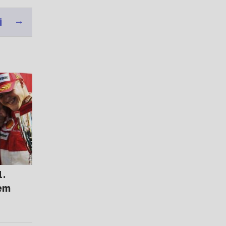
i
1.
dem