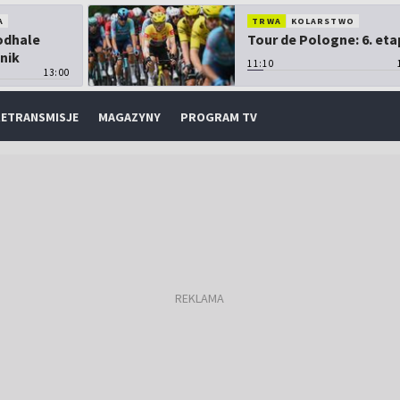
A
TRWA
KOLARSTWO
Podhale
Tour de Pologne: 6. eta
nik
11:10
13:00
ETRANSMISJE
MAGAZYNY
PROGRAM TV