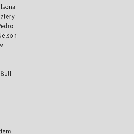
elsona
 afery
Pedro
 Nelson
 w
 Bull
adem