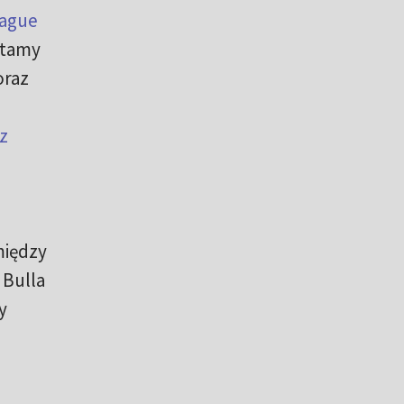
eague
ętamy
raz
z
między
 Bulla
y