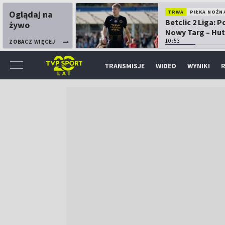
Oglądaj na
TRWA
PIŁKA NOŻN
Betclic 2 Liga: 
żywo
Nowy Targ – Hut
Kraków
10:53
ZOBACZ WIĘCEJ
TRANSMISJE
WIDEO
WYNIKI
R