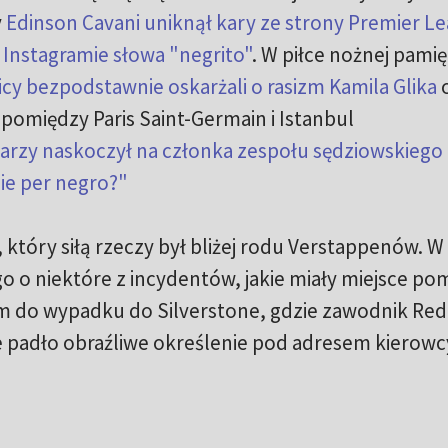
y
Edinson Cavani uniknął kary ze strony Premier L
 Instagramie słowa "negrito"
. W piłce nożnej pami
icy bezpodstawnie oskarżali o rasizm Kamila Glika
o
pomiędzy Paris Saint-Germain i Istanbul
łkarzy naskoczył na członka zespołu sędziowskiego 
ie per negro?"
 który siłą rzeczy był bliżej rodu Verstappenów. W
go o niektóre z incydentów, jakie miały miejsce po
 do wypadku do Silverstone, gdzie zawodnik Red
ie padło obraźliwe określenie pod adresem kierowc