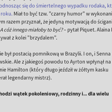
 odnosząc się do śmiertelnego wypadku rodaka, k
4 roku.
Miał to być tzw. "czarny humor" w wykonan
m razem przyznał, że jedyną motywacją do ścigania
A cóż innego miałoby to być?
– pytał Piquet. Alaina
ywał z kolei "brzydalem".
e był postacią pomnikową w Brazylii. I on, i Senna
wskie. Ale z jakiegoś powodu to Ayrton wpłynął na
śnie Hamilton (który długo jeździł w żółtym kasku
rał legendarny mistrz).
odzi wątek pokoleniowy, rodzinny i... dla wielu