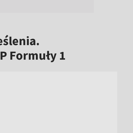
eślenia.
GP Formuły 1