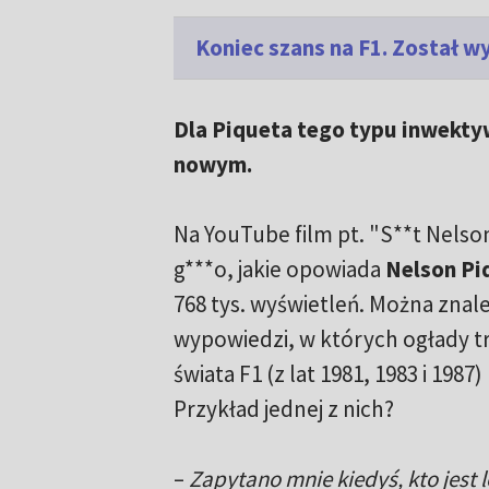
Koniec szans na F1. Został w
Dla Piqueta tego typu inwekty
nowym.
Na YouTube film pt. "S**t Nelson
g***o, jakie opowiada
Nelson Pi
768 tys. wyświetleń. Można znal
wypowiedzi, w których ogłady t
świata F1 (z lat 1981, 1983 i 1987)
Przykład jednej z nich?
–
Zapytano mnie kiedyś, kto jest l