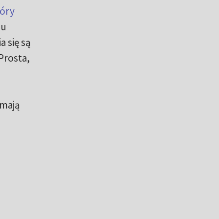
tóry
iu
 się są
 Prosta,
 mają