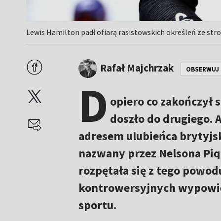
Lewis Hamilton padł ofiarą rasistowskich określeń ze stro
Rafał Majchrzak
OBSERWUJ
D
opiero co zakończył 
doszło do drugiego. 
adresem ulubieńca brytyjsk
nazwany przez Nelsona Piq
rozpętała się z tego powodu
kontrowersyjnych wypowied
sportu.