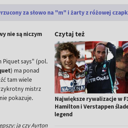
yrzucony za słowo na "m" i żarty z różowej czapk
Czytaj też
wy nie są niczym
 Piquet says" (pol.
quet
) ma ponad
eźć tam wiele
rzykrotny mistrz
 nie pokazuje.
Największe rywalizacje w F
Hamilton i Verstappen śla
legend
epszy: ja czy Ayrton