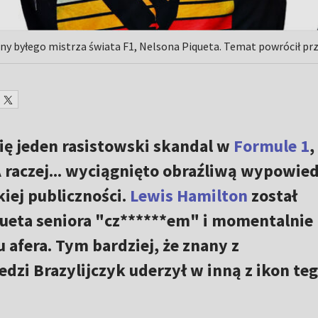
ny byłego mistrza świata F1, Nelsona Piqueta. Temat powrócił prze
się jeden rasistowski skandal w
Formule 1
,
A raczej... wyciągnięto obraźliwą wypowie
iej publiczności.
Lewis Hamilton
został
ueta seniora "cz******em" i momentalnie
 afera. Tym bardziej, że znany z
zi Brazylijczyk uderzył w inną z ikon te