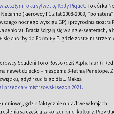
w zeszłym roku sylwetkę Kelly Piquet.
To córka N
 Nelsinho (kierowcy F1 z lat 2008-2009, "bohatera"
rwszego nocnego wyścigu GP) i przyrodnia siostra 
seniora). Bracia ścigają się w single-seaterach, a
ł się choćby do Formuły E, gdzie został mistrzem
rowcy Scuderii Toro Rosso (dziś AlphaTauri) i Red
 ma nawet dziecko – niespełna 3-letnią Penelope. Z
związku, gdyż rzuciła go dla... Maksa
l przez cały mistrzowski sezon 2021.
łudniowej, gdzie faktycznie obraźliwe w krajach
reślenia są częścią zakorzenionej kultury. Przykł