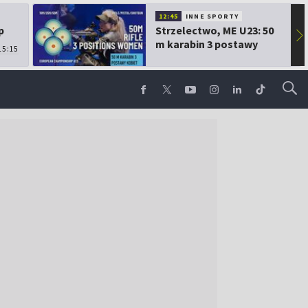
12:45
INNE SPORTY
p
Strzelectwo, ME U23: 50
▶
m karabin 3 postawy
15:15
kobiet