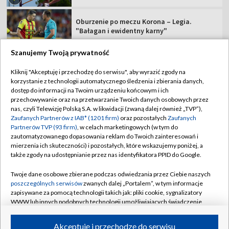
Oburzenie po meczu Korona – Legia.
"Bałagan i ewidentny karny"
Szanujemy Twoją prywatność
Kliknij "Akceptuję i przechodzę do serwisu", aby wyrazić zgody na
korzystanie z technologii automatycznego śledzenia i zbierania danych,
TVP
dostęp do informacji na Twoim urządzeniu końcowym i ich
przechowywanie oraz na przetwarzanie Twoich danych osobowych przez
Abonament TVP
Regulamin TVP
nas, czyli Telewizję Polską S.A. w likwidacji (zwaną dalej również „TVP”),
Polityka prywatności
Sklep TVP
Zaufanych Partnerów z IAB* (1201 firm)
oraz pozostałych
Zaufanych
Partnerów TVP (93 firm)
, w celach marketingowych (w tym do
Biuro Reklamy
Moje zgody
zautomatyzowanego dopasowania reklam do Twoich zainteresowań i
mierzenia ich skuteczności) i pozostałych, które wskazujemy poniżej, a
Oferta Handlowa
Biuro reklamy
także zgody na udostępnianie przez nas identyfikatora PPID do Google.
Telegazeta ogłoszenia
Kontakt
Twoje dane osobowe zbierane podczas odwiedzania przez Ciebie naszych
Emisja w TVP
poszczególnych serwisów
zwanych dalej „Portalem”, w tym informacje
zapisywane za pomocą technologii takich jak: pliki cookie, sygnalizatory
Kanały
Rada Programowa
WWW lub innych podobnych technologii umożliwiających świadczenie
dopasowanych i bezpiecznych usług, personalizację treści oraz reklam,
Ogłoszenia przetargowe
udostępnianie funkcji mediów społecznościowych oraz analizowanie
©2026 Telewizja Polska Spółka Akcyjna w likwidacji
Akceptuję i przechodzę do serwisu