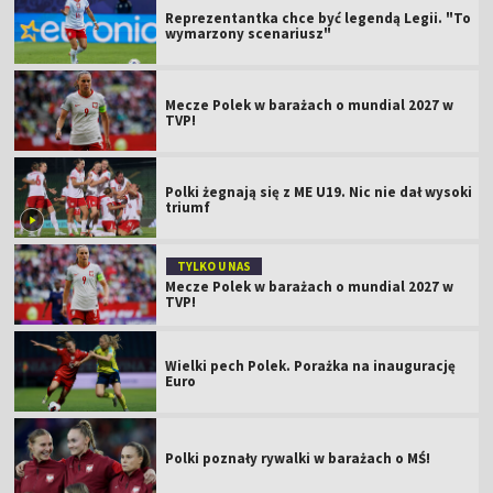
Reprezentantka chce być legendą Legii. "To
wymarzony scenariusz"
Mecze Polek w barażach o mundial 2027 w
TVP!
Polki żegnają się z ME U19. Nic nie dał wysoki
triumf
TYLKO U NAS
Mecze Polek w barażach o mundial 2027 w
TVP!
Wielki pech Polek. Porażka na inaugurację
Euro
Polki poznały rywalki w barażach o MŚ!