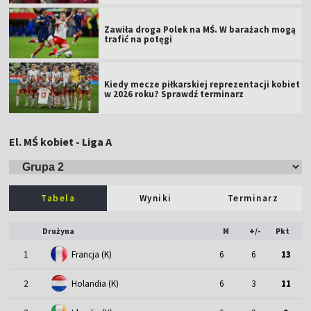
Zawiła droga Polek na MŚ. W barażach mogą
trafić na potęgi
Kiedy mecze piłkarskiej reprezentacji kobiet
w 2026 roku? Sprawdź terminarz
El. MŚ kobiet - Liga A
Tabela
Wyniki
Terminarz
Drużyna
M
+/-
Pkt
1
Francja (K)
6
6
13
2
Holandia (K)
6
3
11