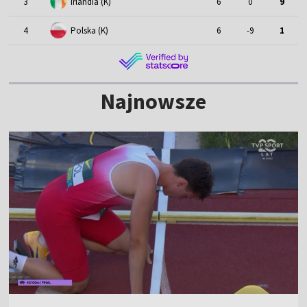
3
Irlandia (K)
6
0
9
4
Polska (K)
6
-9
1
Najnowsze