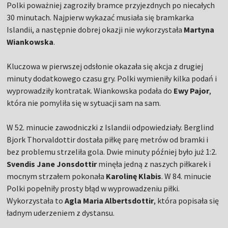
Polki poważniej zagroziły bramce przyjezdnych po niecałych
30 minutach. Najpierw wykazać musiała się bramkarka
Islandii, a następnie dobrej okazji nie wykorzystała
Martyna
Wiankowska
.
Kluczowa w pierwszej odsłonie okazała się akcja z drugiej
minuty dodatkowego czasu gry. Polki wymieniły kilka podań i
wyprowadziły kontratak. Wiankowska podała do
Ewy Pajor
,
która nie pomyliła się w sytuacji sam na sam.
W 52. minucie zawodniczki z Islandii odpowiedziały. Berglind
Bjork Thorvaldottir dostała piłkę parę metrów od bramki i
bez problemu strzeliła gola. Dwie minuty później było już 1:2.
Svendis Jane Jonsdottir
minęła jedną z naszych piłkarek i
mocnym strzałem pokonała
Karolinę Klabis
. W 84. minucie
Polki popełniły prosty błąd w wyprowadzeniu piłki.
Wykorzystała to
Agla Maria Albertsdottir
, która popisała się
ładnym uderzeniem z dystansu.