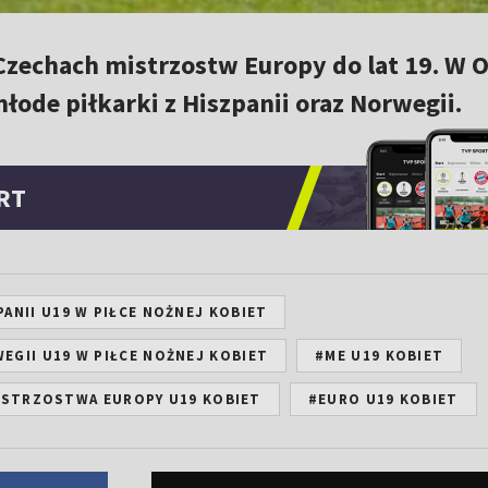
Czechach mistrzostw Europy do lat 19. W 
młode piłkarki z Hiszpanii oraz Norwegii.
RT
ANII U19 W PIŁCE NOŻNEJ KOBIET
EGII U19 W PIŁCE NOŻNEJ KOBIET
#ME U19 KOBIET
ISTRZOSTWA EUROPY U19 KOBIET
#EURO U19 KOBIET