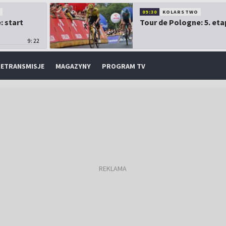
O
09:30
KOLARSTWO
: start
Tour de Pologne: 5. eta
9:22
ETRANSMISJE
MAGAZYNY
PROGRAM TV