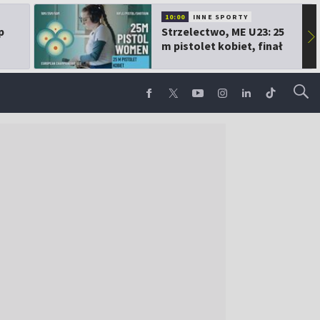
10:00
INNE SPORTY
p
Strzelectwo, ME U23: 25
▶
m pistolet kobiet, finał