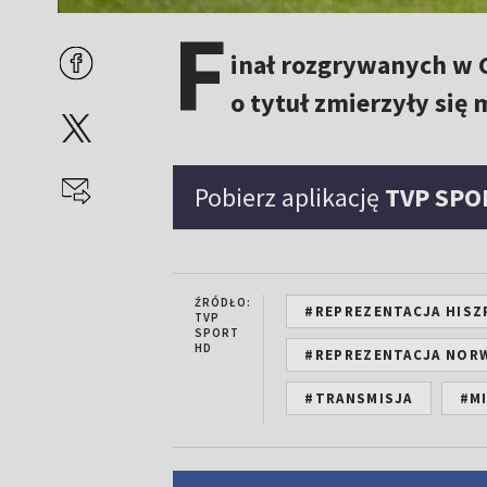
F
inał rozgrywanych w 
o tytuł zmierzyły się 
Pobierz aplikację
TVP SPO
ŹRÓDŁO:
#REPREZENTACJA HISZP
TVP
SPORT
HD
#REPREZENTACJA NORW
#TRANSMISJA
#M