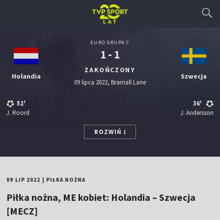
EURO GRUPA C
1 - 1
ZAKOŃCZONY
Holandia
Szwecja
09 lipca 2022, Bramall Lane
52'
36'
J. Roord
J. Andersson
ROZWIŃ
09 LIP 2022
|
PIŁKA NOŻNA
Piłka nożna, ME kobiet: Holandia – Szwecja
[MECZ]