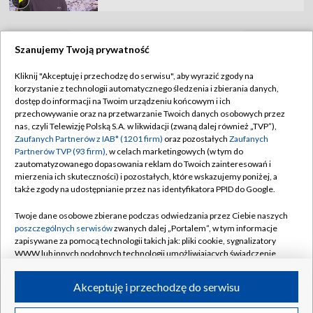
Szanujemy Twoją prywatność
TVP
Kliknij "Akceptuję i przechodzę do serwisu", aby wyrazić zgody na
korzystanie z technologii automatycznego śledzenia i zbierania danych,
Abonament TVP
Regulamin TVP
dostęp do informacji na Twoim urządzeniu końcowym i ich
Polityka prywatności
Sklep TVP
przechowywanie oraz na przetwarzanie Twoich danych osobowych przez
nas, czyli Telewizję Polską S.A. w likwidacji (zwaną dalej również „TVP”),
Biuro Reklamy
Moje zgody
Zaufanych Partnerów z IAB* (1201 firm)
oraz pozostałych
Zaufanych
Partnerów TVP (93 firm)
, w celach marketingowych (w tym do
Oferta Handlowa
Biuro reklamy
zautomatyzowanego dopasowania reklam do Twoich zainteresowań i
mierzenia ich skuteczności) i pozostałych, które wskazujemy poniżej, a
Telegazeta ogłoszenia
Kontakt
także zgody na udostępnianie przez nas identyfikatora PPID do Google.
Emisja w TVP
Twoje dane osobowe zbierane podczas odwiedzania przez Ciebie naszych
Kanały
Rada Programowa
poszczególnych serwisów
zwanych dalej „Portalem”, w tym informacje
zapisywane za pomocą technologii takich jak: pliki cookie, sygnalizatory
Ogłoszenia przetargowe
WWW lub innych podobnych technologii umożliwiających świadczenie
©2026 Telewizja Polska Spółka Akcyjna w likwidacji
dopasowanych i bezpiecznych usług, personalizację treści oraz reklam,
Akademia Telewizyjna
udostępnianie funkcji mediów społecznościowych oraz analizowanie
Akceptuję i przechodzę do serwisu
Informacje o nadawcy
ruchu w Internecie.