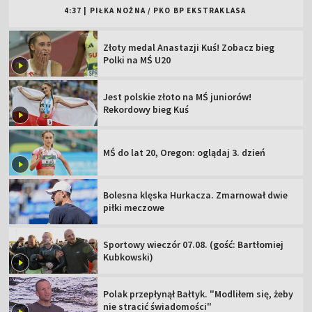
4:37
|
PIŁKA NOŻNA
/
PKO BP EKSTRAKLASA
Złoty medal Anastazji Kuś! Zobacz bieg
Polki na MŚ U20
Jest polskie złoto na MŚ juniorów!
Rekordowy bieg Kuś
MŚ do lat 20, Oregon: oglądaj 3. dzień
Bolesna klęska Hurkacza. Zmarnował dwie
piłki meczowe
Sportowy wieczór 07.08. (gość: Bartłomiej
Kubkowski)
Polak przepłynął Bałtyk. "Modliłem się, żeby
nie stracić świadomości"