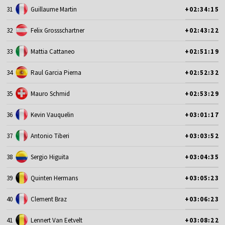
31
Guillaume Martin
+02:34:15
32
Felix Grossschartner
+02:43:22
33
Mattia Cattaneo
+02:51:19
34
Raul Garcia Pierna
+02:52:32
35
Mauro Schmid
+02:53:29
36
Kevin Vauquelin
+03:01:17
37
Antonio Tiberi
+03:03:52
38
Sergio Higuita
+03:04:35
39
Quinten Hermans
+03:05:23
40
Clement Braz
+03:06:23
41
Lennert Van Eetvelt
+03:08:22