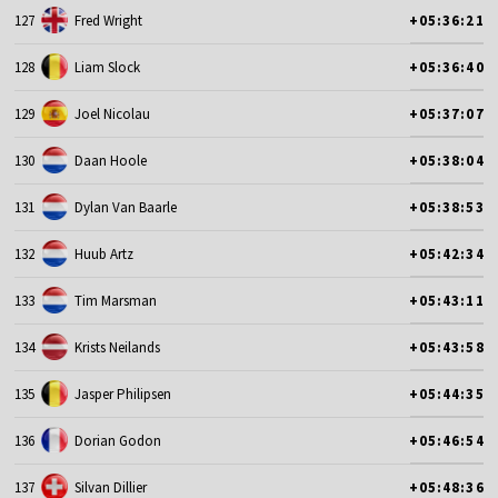
127
Fred Wright
+05:36:21
128
Liam Slock
+05:36:40
129
Joel Nicolau
+05:37:07
130
Daan Hoole
+05:38:04
131
Dylan Van Baarle
+05:38:53
132
Huub Artz
+05:42:34
133
Tim Marsman
+05:43:11
134
Krists Neilands
+05:43:58
135
Jasper Philipsen
+05:44:35
136
Dorian Godon
+05:46:54
137
Silvan Dillier
+05:48:36