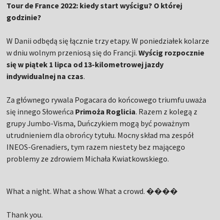
Tour de France 2022: kiedy start wyścigu? O której
godzinie?
W Danii odbędą się łącznie trzy etapy. W poniedziałek kolarze
w dniu wolnym przeniosą się do Francji.
Wyścig rozpocznie
się w piątek 1 lipca od 13-kilometrowej jazdy
indywidualnej na czas
.
Za głównego rywala Pogacara do końcowego triumfu uważa
się innego Słoweńca
Primoża Roglicia
. Razem z kolegą z
grupy Jumbo-Visma, Duńczykiem
mogą być poważnym
utrudnieniem dla obrońcy tytułu. Mocny skład ma zespół
INEOS-Grenadiers, tym razem niestety bez mającego
problemy ze zdrowiem Michała Kwiatkowskiego.
What a night. What a show. What a crowd. ����
Thank you.