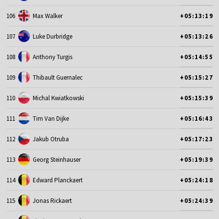
106
Max Walker
+05:13:19
107
Luke Durbridge
+05:13:26
108
Anthony Turgis
+05:14:55
109
Thibault Guernalec
+05:15:27
110
Michal Kwiatkowski
+05:15:39
111
Tim Van Dijke
+05:16:43
112
Jakub Otruba
+05:17:23
113
Georg Steinhauser
+05:19:39
114
Edward Planckaert
+05:24:18
115
Jonas Rickaert
+05:24:39