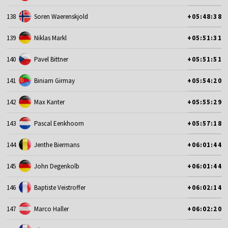
138
Soren Waerenskjold
+05:48:38
139
Niklas Markl
+05:51:31
140
Pavel Bittner
+05:51:51
141
Biniam Girmay
+05:54:20
142
Max Kanter
+05:55:29
143
Pascal Eenkhoorn
+05:57:18
144
Jenthe Biermans
+06:01:44
145
John Degenkolb
+06:01:44
146
Baptiste Veistroffer
+06:02:14
147
Marco Haller
+06:02:20