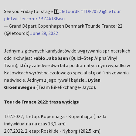
See you Friday for stage 1️⃣
#letourdk
#TDF2022
@LeTour
pic.twitter.com/PBZ4kJ8Bwu
— Grand Départ Copenhagen Denmark Tour de France ‘22
(@letourdk)
June 29, 2022
Jednym z głównych kandydatów do wygrywania sprinterskich
odcinków jest
Fabio Jakobsen
(Quick-Step Alpha Vinyl
Team), który zaledwie dwa lata po dramatycznym wypadku w
Katowicach wyrósł na czołowego specjalistę od finiszowania
na świecie. Jednym z jego rywali będzie...
Dylan
Groenewegen
(Team BikeExchange-Jayco).
Tour de France 2022: trasa wyścigu
1.07.2022, 1. etap: Kopenhaga - Kopenhaga (jazda
indywidualna na czas 13,2 km)
2.07.2022, 2. etap: Roskilde - Nyborg (202,5 km)