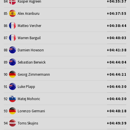
84
Kasper Asgreen
+04:35:37
85
Alex Aranburu
+04:37:55
86
Matteo Vercher
+04:38:44
87
Warren Barguil
+04:40:03
88
Damien Howson
+04:41:38
89
Sebastian Berwick
+04:44:04
90
Georg Zimmermann
+04:44:21
91
Luke Plapp
+04:44:30
92
Matej Mohoric
+04:44:30
93
Lorenzo Germani
+04:48:18
94
Toms Skujins
+04:49:39