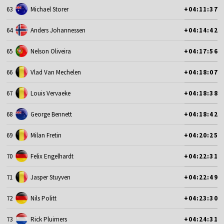
63
Michael Storer
+04:11:37
64
Anders Johannessen
+04:14:42
65
Nelson Oliveira
+04:17:56
66
Vlad Van Mechelen
+04:18:07
67
Louis Vervaeke
+04:18:38
68
George Bennett
+04:18:42
69
Milan Fretin
+04:20:25
70
Felix Engelhardt
+04:22:31
71
Jasper Stuyven
+04:22:49
72
Nils Politt
+04:23:30
73
Rick Pluimers
+04:24:31