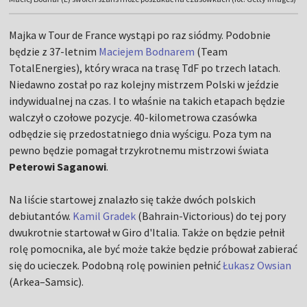
Majka w Tour de France wystąpi po raz siódmy. Podobnie
będzie z 37-letnim
Maciejem Bodnarem
(Team
TotalEnergies), który wraca na trasę TdF po trzech latach.
Niedawno został po raz kolejny mistrzem Polski w jeździe
indywidualnej na czas. I to właśnie na takich etapach będzie
walczył o czołowe pozycje. 40-kilometrowa czasówka
odbędzie się przedostatniego dnia wyścigu. Poza tym na
pewno będzie pomagał trzykrotnemu mistrzowi świata
Peterowi Saganowi
.
Na liście startowej znalazło się także dwóch polskich
debiutantów.
Kamil Gradek
(Bahrain-Victorious) do tej pory
dwukrotnie startował w Giro d'Italia. Także on będzie pełnił
rolę pomocnika, ale być może także będzie próbował zabierać
się do ucieczek. Podobną rolę powinien pełnić
Łukasz Owsian
(Arkea–Samsic).