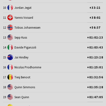
10
Jordan Jegat
+33:21
11
Yannis Voisard
+38:02
12
Tobias Johannessen
+56:37
13
Sepp Kuss
+01:02:23
14
Davide Piganzoli
+01:03:43
15
Jai Hindley
+01:23:28
16
Nicolas Prodhomme
+01:25:01
17
Tiesj Benoot
+01:32:56
18
Quinn Simmons
+01:35:28
19
Sean Quinn
+01:47:05