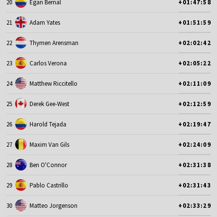
20
Egan Bernal
+01:47:58
21
Adam Yates
+01:51:59
22
Thymen Arensman
+02:02:42
23
Carlos Verona
+02:05:22
24
Matthew Riccitello
+02:11:09
25
Derek Gee-West
+02:12:59
26
Harold Tejada
+02:19:47
27
Maxim Van Gils
+02:24:09
28
Ben O'Connor
+02:31:38
29
Pablo Castrillo
+02:31:43
30
Matteo Jorgenson
+02:33:29