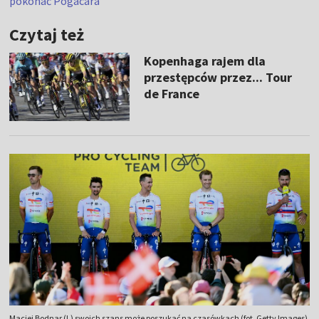
pokonać Pogacara
Czytaj też
Kopenhaga rajem dla
przestępców przez... Tour
de France
Maciej Bodnar (L) swoich szans może poszukać na czasówkach (fot. Getty Images)