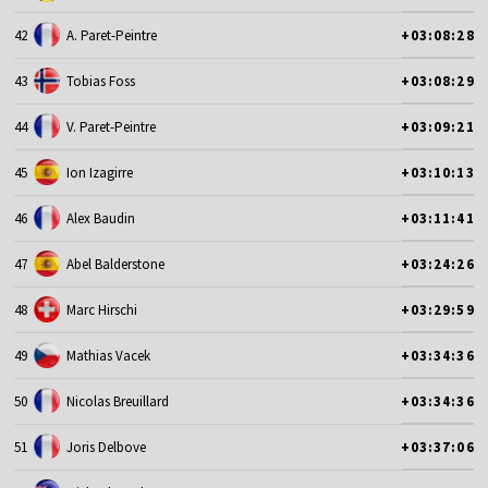
42
A. Paret-Peintre
+03:08:28
43
Tobias Foss
+03:08:29
44
V. Paret-Peintre
+03:09:21
45
Ion Izagirre
+03:10:13
46
Alex Baudin
+03:11:41
47
Abel Balderstone
+03:24:26
48
Marc Hirschi
+03:29:59
49
Mathias Vacek
+03:34:36
50
Nicolas Breuillard
+03:34:36
51
Joris Delbove
+03:37:06