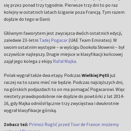
się przez ponad trzy tygodnie. Pierwsze trzy dni to po raz
kolejny w ostatnich latach ściganie poza Francją. Tym razem
dojdzie do tego w Danii.
Głównym faworytem jest zwycięzca dwóch ostatnich edycji,
zaledwie 23-letni
Tadej Pogacar
(UAE Team Emirates). W
swoim ostatnim występie – w wyścigu Dookoła Słowenii – był
oczywiście najlepszy. Drugie miejsce w klasyfikacji końcowej
zajął jego kolega z ekipy
Rafał Majka
.
Polak wygrał także dwa etapy. Podczas
Wielkiej Pętli
już
raczej na to szans mieć nie będzie. Podczas najcięższych dni,
na górskich podjazdach to on ma pomagać Pogacarowi. Więc
niestety prawdopodobnie nie dojdzie do powtórki z lat 2014-
16, gdy Majka odniósł łącznie trzy zwycięstwa i dwukrotnie
wygrał klasyfikacje górską.
Zobacz też:
Primoż Roglić przed Tour de France: możemy