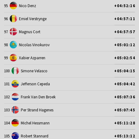
95
Nico Denz
+04:52:16
96
Emiel Verstrynge
+04:57:11
97
Magnus Cort
+04:57:57
98
Nicolas Vinokurov
+05:01:12
99
Xabier Azparren
+05:02:54
100
Simone Velasco
+05:04:15
101
Jefferson Cepeda
+05:04:42
102
Frank Van Den Broek
+05:07:36
103
Per Strand Hagenes
+05:07:45
104
Michel Hessmann
+05:11:28
105
Robert Stannard
+05:13:12