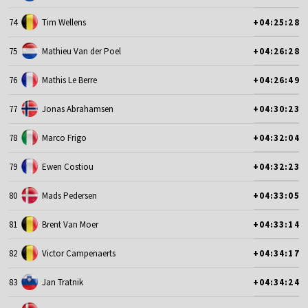
74
Tim Wellens
+04:25:28
75
Mathieu Van der Poel
+04:26:28
76
Mathis Le Berre
+04:26:49
77
Jonas Abrahamsen
+04:30:23
78
Marco Frigo
+04:32:04
79
Ewen Costiou
+04:32:23
80
Mads Pedersen
+04:33:05
81
Brent Van Moer
+04:33:14
82
Victor Campenaerts
+04:34:17
83
Jan Tratnik
+04:34:24