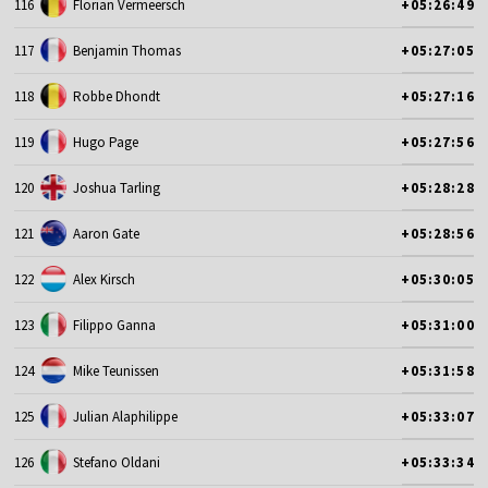
116
Florian Vermeersch
+05:26:49
117
Benjamin Thomas
+05:27:05
118
Robbe Dhondt
+05:27:16
119
Hugo Page
+05:27:56
120
Joshua Tarling
+05:28:28
121
Aaron Gate
+05:28:56
122
Alex Kirsch
+05:30:05
123
Filippo Ganna
+05:31:00
124
Mike Teunissen
+05:31:58
125
Julian Alaphilippe
+05:33:07
126
Stefano Oldani
+05:33:34