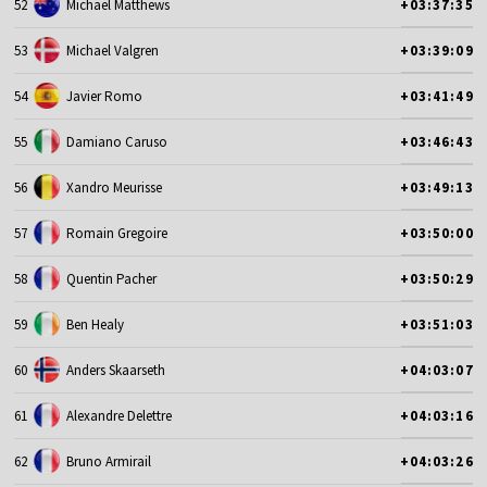
52
Michael Matthews
+03:37:35
53
Michael Valgren
+03:39:09
54
Javier Romo
+03:41:49
55
Damiano Caruso
+03:46:43
56
Xandro Meurisse
+03:49:13
57
Romain Gregoire
+03:50:00
58
Quentin Pacher
+03:50:29
59
Ben Healy
+03:51:03
60
Anders Skaarseth
+04:03:07
61
Alexandre Delettre
+04:03:16
62
Bruno Armirail
+04:03:26