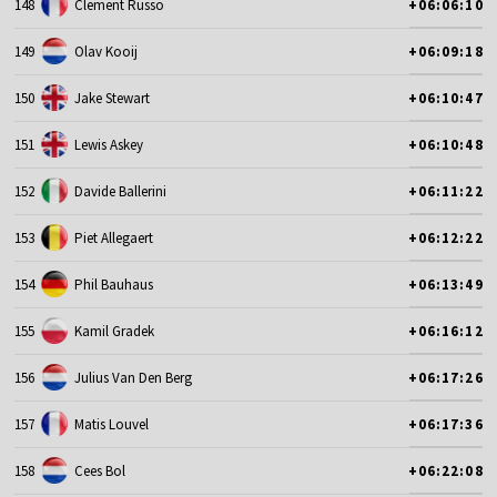
148
Clement Russo
+06:06:10
149
Olav Kooij
+06:09:18
150
Jake Stewart
+06:10:47
151
Lewis Askey
+06:10:48
152
Davide Ballerini
+06:11:22
153
Piet Allegaert
+06:12:22
154
Phil Bauhaus
+06:13:49
155
Kamil Gradek
+06:16:12
156
Julius Van Den Berg
+06:17:26
157
Matis Louvel
+06:17:36
158
Cees Bol
+06:22:08