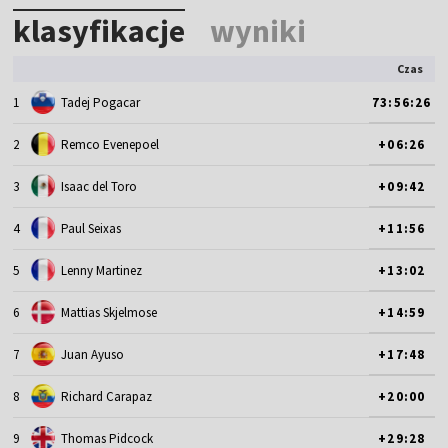
klasyfikacje
wyniki
Czas
1
Tadej Pogacar
73:56:26
2
Remco Evenepoel
+06:26
3
Isaac del Toro
+09:42
4
Paul Seixas
+11:56
5
Lenny Martinez
+13:02
6
Mattias Skjelmose
+14:59
7
Juan Ayuso
+17:48
8
Richard Carapaz
+20:00
9
Thomas Pidcock
+29:28