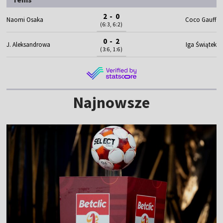
2 - 0
Naomi Osaka
Coco Gauff
(6:3, 6:2)
0 - 2
J. Aleksandrowa
Iga Świątek
(3:6, 1:6)
Najnowsze