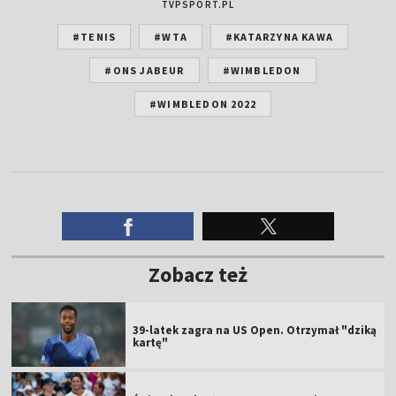
TVPSPORT.PL
#TENIS
#WTA
#KATARZYNA KAWA
#ONS JABEUR
#WIMBLEDON
#WIMBLEDON 2022
Zobacz też
39-latek zagra na US Open. Otrzymał "dziką
kartę"