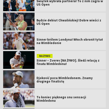
Świątek wybrała partnera! To z nim zagra w
US Open
Będzie debiut Chwalińskiej! Dobre wieści z
US Open
Sinner królem Londynu! Włoch obronił tytuł
na Wimbledonie
NA ŻYWO
Sinner – Zverev [NA ŻYWO]. Śledź relację z
finału Wimbledonu!
Djoković poza Wimbledonem. Znamy
drugiego finalistę
To koniec pięknego snu sensacji
Wimbledonu