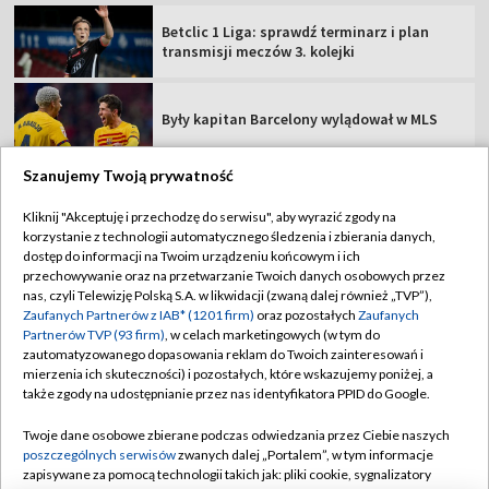
Betclic 1 Liga: sprawdź terminarz i plan
transmisji meczów 3. kolejki
Były kapitan Barcelony wylądował w MLS
Szanujemy Twoją prywatność
Kliknij "Akceptuję i przechodzę do serwisu", aby wyrazić zgody na
korzystanie z technologii automatycznego śledzenia i zbierania danych,
TVP
dostęp do informacji na Twoim urządzeniu końcowym i ich
przechowywanie oraz na przetwarzanie Twoich danych osobowych przez
Abonament TVP
Regulamin TVP
nas, czyli Telewizję Polską S.A. w likwidacji (zwaną dalej również „TVP”),
Polityka prywatności
Sklep TVP
Zaufanych Partnerów z IAB* (1201 firm)
oraz pozostałych
Zaufanych
Partnerów TVP (93 firm)
, w celach marketingowych (w tym do
Biuro Reklamy
Moje zgody
zautomatyzowanego dopasowania reklam do Twoich zainteresowań i
mierzenia ich skuteczności) i pozostałych, które wskazujemy poniżej, a
Oferta Handlowa
Biuro reklamy
także zgody na udostępnianie przez nas identyfikatora PPID do Google.
Telegazeta ogłoszenia
Kontakt
Twoje dane osobowe zbierane podczas odwiedzania przez Ciebie naszych
Emisja w TVP
poszczególnych serwisów
zwanych dalej „Portalem”, w tym informacje
zapisywane za pomocą technologii takich jak: pliki cookie, sygnalizatory
Kanały