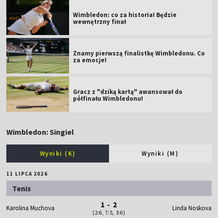
Wimbledon: co za historia! Będzie
wewnętrzny finał
Znamy pierwszą finalistkę Wimbledonu. Co
za emocje!
Gracz z "dziką kartą" awansował do
półfinału Wimbledonu!
Wimbledon: Singiel
Wyniki (K)
Wyniki (M)
11 LIPCA 2026
Tenis
1 - 2
Karolina Muchova
Linda Noskova
(2:6, 7:5, 3:6)