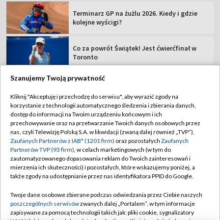
Terminarz GP na żużlu 2026. Kiedy i gdzie
kolejne wyścigi?
Co za powrót Świątek! Jest ćwierćfinał w
Toronto
Szanujemy Twoją prywatność
Kliknij "Akceptuję i przechodzę do serwisu", aby wyrazić zgody na
korzystanie z technologii automatycznego śledzenia i zbierania danych,
TVP
dostęp do informacji na Twoim urządzeniu końcowym i ich
przechowywanie oraz na przetwarzanie Twoich danych osobowych przez
Abonament TVP
Regulamin TVP
nas, czyli Telewizję Polską S.A. w likwidacji (zwaną dalej również „TVP”),
Polityka prywatności
Sklep TVP
Zaufanych Partnerów z IAB* (1201 firm)
oraz pozostałych
Zaufanych
Partnerów TVP (93 firm)
, w celach marketingowych (w tym do
Biuro Reklamy
Moje zgody
zautomatyzowanego dopasowania reklam do Twoich zainteresowań i
mierzenia ich skuteczności) i pozostałych, które wskazujemy poniżej, a
Oferta Handlowa
Biuro reklamy
także zgody na udostępnianie przez nas identyfikatora PPID do Google.
Telegazeta ogłoszenia
Kontakt
Twoje dane osobowe zbierane podczas odwiedzania przez Ciebie naszych
Emisja w TVP
poszczególnych serwisów
zwanych dalej „Portalem”, w tym informacje
zapisywane za pomocą technologii takich jak: pliki cookie, sygnalizatory
Kanały
Rada Programowa