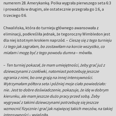
numerem 28. Amerykanką. Polka wygrała pierwszego seta 6:3
i prowadziła w drugim, ale ostatecznie przegrała go 1:6, a
trzeciego 0:6.
Chwalińska, która do turnieju głównego awansowała z
eliminacji, podkreśliła jednak, że tegoroczny Wimbledon jest
dla niej istotnym krokiem naprzód. –
Cieszę się z tego turnieju
i z tego jak zagrałam, bo zostawiłam na korcie wszystko, co
miałam i mogę być z tego powodu dumna
– mówiła.
–
Ten turniej pokazał, że mam umiejętności, żeby grać już z
dziewczynami z czołówki, natomiast potrzebuję jeszcze
ogrania z nimi, bo one grają na innej intensywności.
Wytrzymałam półtora seta i później moje ciało powiedziało:
nie. Jest to dobre doświadczenie, pokazuje, że idę w dobrym
kierunku, ale mam jeszcze dużo pracy przed sobą. Żeby
wygrywać z takimi dziewczynami potrzebuję się jeszcze
wzmocnić fizycznie i grać jak najwięcej takich meczów, na takiej
intensywności
– wyjaśniła.