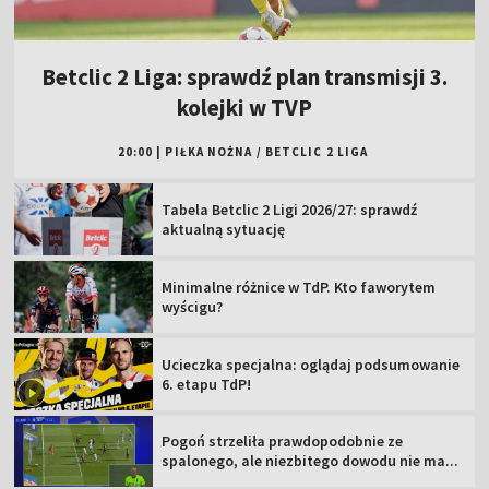
Betclic 2 Liga: sprawdź plan transmisji 3.
kolejki w TVP
20:00
|
PIŁKA NOŻNA
/
BETCLIC 2 LIGA
Tabela Betclic 2 Ligi 2026/27: sprawdź
aktualną sytuację
Minimalne różnice w TdP. Kto faworytem
wyścigu?
Ucieczka specjalna: oglądaj podsumowanie
6. etapu TdP!
Pogoń strzeliła prawdopodobnie ze
spalonego, ale niezbitego dowodu nie ma...