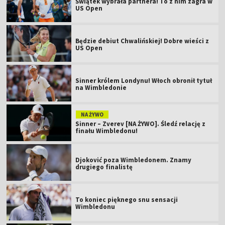
Świątek wybrała partnera! To z nim zagra w
US Open
Będzie debiut Chwalińskiej! Dobre wieści z
US Open
Sinner królem Londynu! Włoch obronił tytuł
na Wimbledonie
NA ŻYWO
Sinner – Zverev [NA ŻYWO]. Śledź relację z
finału Wimbledonu!
Djoković poza Wimbledonem. Znamy
drugiego finalistę
To koniec pięknego snu sensacji
Wimbledonu