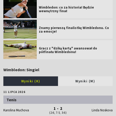
Wimbledon: co za historia! Będzie
wewnętrzny finał
Znamy pierwszą finalistkę Wimbledonu. Co
za emocje!
Gracz z "dziką kartą" awansował do
półfinału Wimbledonu!
Wimbledon: Singiel
Wyniki (K)
Wyniki (M)
11 LIPCA 2026
Tenis
1 - 2
Karolina Muchova
Linda Noskova
(2:6, 7:5, 3:6)