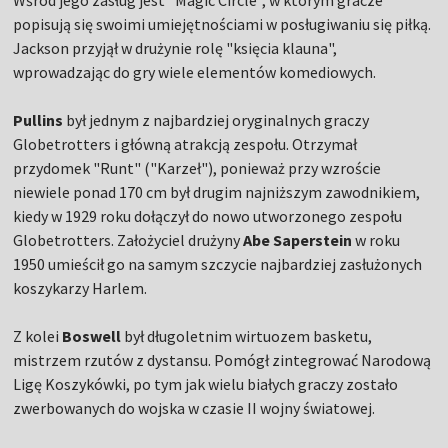
Wśród jego zasług jest "Magic Circle", w którym gracze
popisują się swoimi umiejętnościami w posługiwaniu się piłką.
Jackson przyjął w drużynie rolę "księcia klauna",
wprowadzając do gry wiele elementów komediowych.
Pullins
był jednym z najbardziej oryginalnych graczy
Globetrotters i główną atrakcją zespołu. Otrzymał
przydomek "Runt" ("Karzeł"), ponieważ przy wzroście
niewiele ponad 170 cm był drugim najniższym zawodnikiem,
kiedy w 1929 roku dołączył do nowo utworzonego zespołu
Globetrotters. Założyciel drużyny
Abe Saperstein
w roku
1950 umieścił go na samym szczycie najbardziej zasłużonych
koszykarzy Harlem.
Z kolei
Boswell
był długoletnim wirtuozem basketu,
mistrzem rzutów z dystansu. Pomógł zintegrować Narodową
Ligę Koszykówki, po tym jak wielu białych graczy zostało
zwerbowanych do wojska w czasie II wojny światowej.