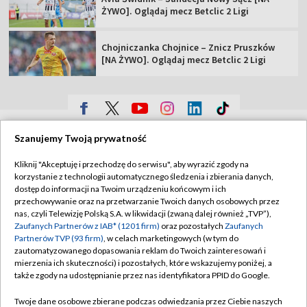
ŻYWO]. Oglądaj mecz Betclic 2 Ligi
Chojniczanka Chojnice – Znicz Pruszków
[NA ŻYWO]. Oglądaj mecz Betclic 2 Ligi
TVP
Szanujemy Twoją prywatność
Abonament TVP
Regulamin TVP
Kliknij "Akceptuję i przechodzę do serwisu", aby wyrazić zgody na
Polityka prywatności
Sklep TVP
korzystanie z technologii automatycznego śledzenia i zbierania danych,
dostęp do informacji na Twoim urządzeniu końcowym i ich
Biuro Reklamy
Moje zgody
przechowywanie oraz na przetwarzanie Twoich danych osobowych przez
nas, czyli Telewizję Polską S.A. w likwidacji (zwaną dalej również „TVP”),
Oferta Handlowa
Biuro reklamy
Zaufanych Partnerów z IAB* (1201 firm)
oraz pozostałych
Zaufanych
Partnerów TVP (93 firm)
, w celach marketingowych (w tym do
Telegazeta ogłoszenia
Kontakt
zautomatyzowanego dopasowania reklam do Twoich zainteresowań i
Emisja w TVP
mierzenia ich skuteczności) i pozostałych, które wskazujemy poniżej, a
także zgody na udostępnianie przez nas identyfikatora PPID do Google.
Kanały
Rada Programowa
Twoje dane osobowe zbierane podczas odwiedzania przez Ciebie naszych