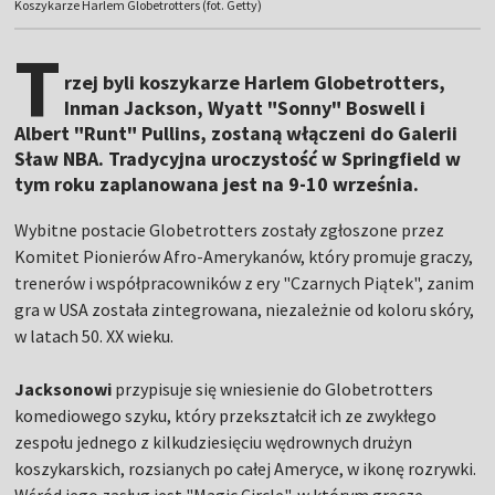
Koszykarze Harlem Globetrotters (fot. Getty)
T
rzej byli koszykarze Harlem Globetrotters,
Inman Jackson, Wyatt "Sonny" Boswell i
Albert "Runt" Pullins, zostaną włączeni do Galerii
Sław NBA. Tradycyjna uroczystość w Springfield w
tym roku zaplanowana jest na 9-10 września.
Wybitne postacie Globetrotters zostały zgłoszone przez
Komitet Pionierów Afro-Amerykanów, który promuje graczy,
trenerów i współpracowników z ery "Czarnych Piątek", zanim
gra w USA została zintegrowana, niezależnie od koloru skóry,
w latach 50. XX wieku.
Jacksonowi
przypisuje się wniesienie do Globetrotters
komediowego szyku, który przekształcił ich ze zwykłego
zespołu jednego z kilkudziesięciu wędrownych drużyn
koszykarskich, rozsianych po całej Ameryce, w ikonę rozrywki.