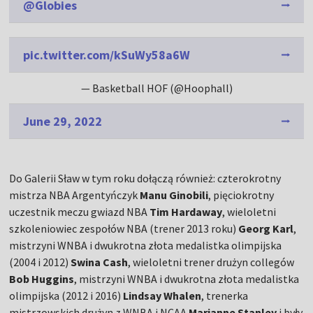
@Globies
pic.twitter.com/kSuWy58a6W
— Basketball HOF (@Hoophall)
June 29, 2022
Do Galerii Sław w tym roku dołączą również: czterokrotny
mistrza NBA Argentyńczyk
Manu Ginobili
, pięciokrotny
uczestnik meczu gwiazd NBA
Tim Hardaway
, wieloletni
szkoleniowiec zespołów NBA (trener 2013 roku)
Georg Karl
,
mistrzyni WNBA i dwukrotna złota medalistka olimpijska
(2004 i 2012)
Swina Cash
, wieloletni trener drużyn collegów
Bob Huggins
, mistrzyni WNBA i dwukrotna złota medalistka
olimpijska (2012 i 2016)
Lindsay Whalen
, trenerka
mistrzowskich drużyn z WNBA i NCAA
Marianne Stanley
i były