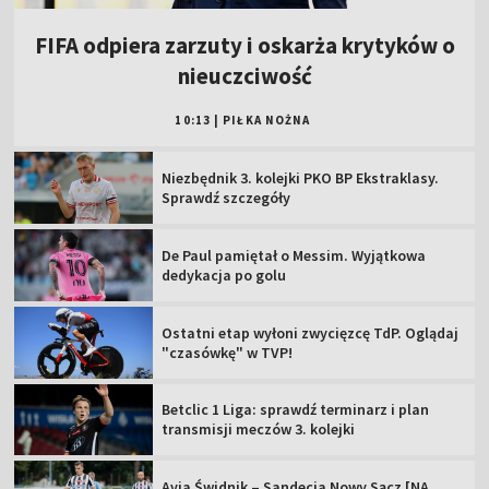
FIFA odpiera zarzuty i oskarża krytyków o
nieuczciwość
10:13
|
PIŁKA NOŻNA
Niezbędnik 3. kolejki PKO BP Ekstraklasy.
Sprawdź szczegóły
De Paul pamiętał o Messim. Wyjątkowa
dedykacja po golu
Ostatni etap wyłoni zwycięzcę TdP. Oglądaj
"czasówkę" w TVP!
Betclic 1 Liga: sprawdź terminarz i plan
transmisji meczów 3. kolejki
Avia Świdnik – Sandecja Nowy Sącz [NA