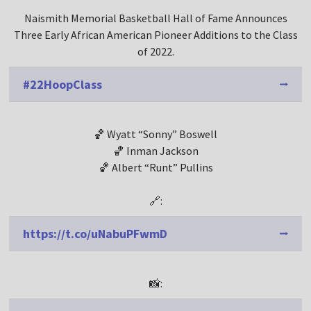
Naismith Memorial Basketball Hall of Fame Announces
Three Early African American Pioneer Additions to the Class
of 2022.
#22HoopClass
🏀 Wyatt “Sonny” Boswell
🏀 Inman Jackson
🏀 Albert “Runt” Pullins
🔗:
https://t.co/uNabuPFwmD
📸: