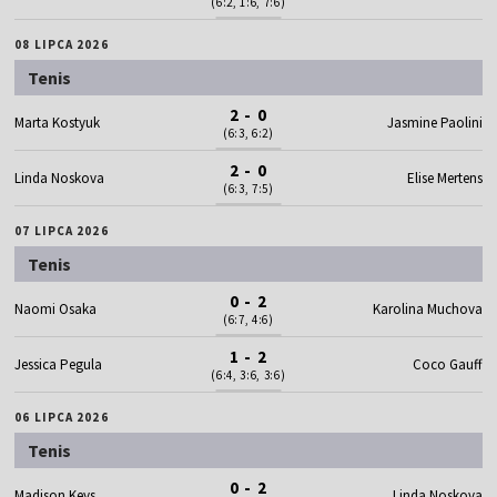
(6:2, 1:6, 7:6)
08 LIPCA 2026
Tenis
2 - 0
Marta Kostyuk
Jasmine Paolini
(6:3, 6:2)
2 - 0
Linda Noskova
Elise Mertens
(6:3, 7:5)
07 LIPCA 2026
Tenis
0 - 2
Naomi Osaka
Karolina Muchova
(6:7, 4:6)
1 - 2
Jessica Pegula
Coco Gauff
(6:4, 3:6, 3:6)
06 LIPCA 2026
Tenis
0 - 2
Madison Keys
Linda Noskova