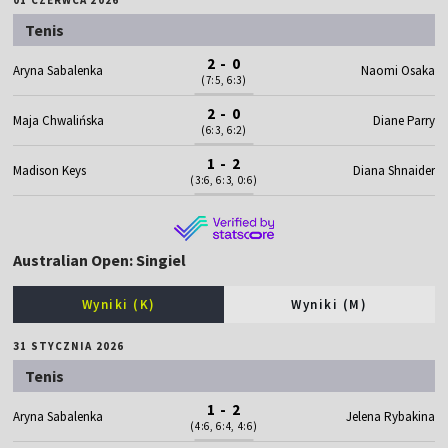
Tenis
2 - 0
Aryna Sabalenka
Naomi Osaka
(7:5, 6:3)
2 - 0
Maja Chwalińska
Diane Parry
(6:3, 6:2)
1 - 2
Madison Keys
Diana Shnaider
(3:6, 6:3, 0:6)
Australian Open: Singiel
Wyniki (K)
Wyniki (M)
31 STYCZNIA 2026
Tenis
1 - 2
Aryna Sabalenka
Jelena Rybakina
(4:6, 6:4, 4:6)