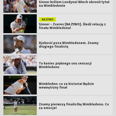
Sinner królem Londynu! Włoch obronił tytuł
na Wimbledonie
NA ŻYWO
Sinner – Zverev [NA ŻYWO]. Śledź relację z
finału Wimbledonu!
Djoković poza Wimbledonem. Znamy
drugiego finalistę
To koniec pięknego snu sensacji
Wimbledonu
Wimbledon: co za historia! Będzie
wewnętrzny finał
Znamy pierwszą finalistkę Wimbledonu. Co
za emocje!