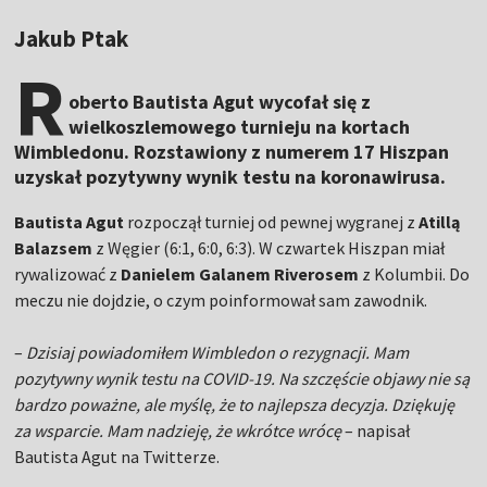
Jakub Ptak
R
oberto Bautista Agut wycofał się z
wielkoszlemowego turnieju na kortach
Wimbledonu. Rozstawiony z numerem 17 Hiszpan
uzyskał pozytywny wynik testu na koronawirusa.
Bautista Agut
rozpoczął turniej od pewnej wygranej z
Atillą
Balazsem
z Węgier (6:1, 6:0, 6:3). W czwartek Hiszpan miał
rywalizować z
Danielem Galanem Riverosem
z Kolumbii. Do
meczu nie dojdzie, o czym poinformował sam zawodnik.
–
Dzisiaj powiadomiłem Wimbledon o rezygnacji. Mam
pozytywny wynik testu na COVID-19. Na szczęście objawy nie są
bardzo poważne, ale myślę, że to najlepsza decyzja. Dziękuję
za wsparcie. Mam nadzieję, że wkrótce wrócę
– napisał
Bautista Agut na Twitterze.