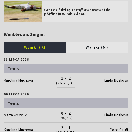
Gracz z "dziką kartą" awansował do
półfinału Wimbledonu!
Wimbledon: Singiel
Wyniki (K)
Wyniki (M)
11 LIPCA 2026
Tenis
1 - 2
Karolina Muchova
Linda Noskova
(2:6, 7:5, 3:6)
09 LIPCA 2026
Tenis
0 - 2
Marta Kostyuk
Linda Noskova
(4:6, 4:6)
2 - 1
Karolina Muchova
Coco Gauff