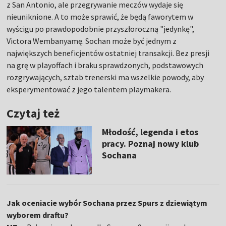
z San Antonio, ale przegrywanie meczów wydaje się
nieuniknione. A to może sprawić, że będą faworytem w
wyścigu po prawdopodobnie przyszłoroczną "jedynkę",
Victora Wembanyamę. Sochan może być jednym z
największych beneficjentów ostatniej transakcji. Bez presji
na grę w playoffach i braku sprawdzonych, podstawowych
rozgrywających, sztab trenerski ma wszelkie powody, aby
eksperymentować z jego talentem playmakera.
Czytaj też
Młodość, legenda i etos
pracy. Poznaj nowy klub
Sochana
Jak oceniacie wybór Sochana przez Spurs z dziewiątym
wyborem draftu?