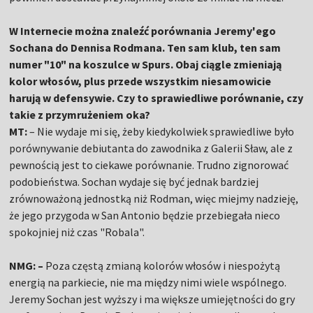
W Internecie można znaleźć porównania Jeremy'ego
Sochana do Dennisa Rodmana. Ten sam klub, ten sam
numer "10" na koszulce w Spurs. Obaj ciągle zmieniają
kolor włosów, plus przede wszystkim niesamowicie
harują w defensywie. Czy to sprawiedliwe porównanie, czy
takie z przymrużeniem oka?
MT:
– Nie wydaje mi się, żeby kiedykolwiek sprawiedliwe było
porównywanie debiutanta do zawodnika z Galerii Sław, ale z
pewnością jest to ciekawe porównanie. Trudno zignorować
podobieństwa. Sochan wydaje się być jednak bardziej
zrównoważoną jednostką niż Rodman, więc miejmy nadzieję,
że jego przygoda w San Antonio będzie przebiegała nieco
spokojniej niż czas "Robala".
NMG: –
Poza częstą zmianą kolorów włosów i niespożytą
energią na parkiecie, nie ma między nimi wiele wspólnego.
Jeremy Sochan jest wyższy i ma większe umiejętności do gry