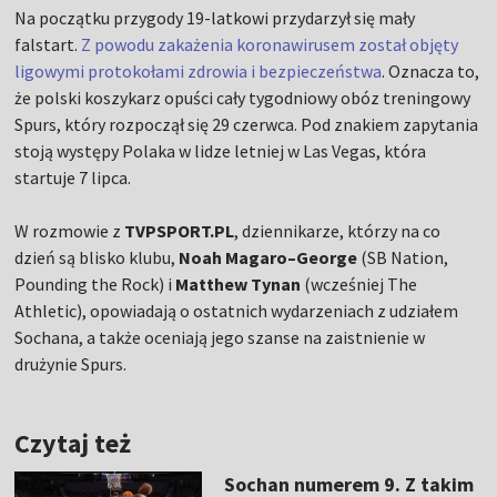
Na początku przygody 19-latkowi przydarzył się mały
falstart.
Z powodu zakażenia koronawirusem został objęty
ligowymi protokołami zdrowia i bezpieczeństwa
. Oznacza to,
że polski koszykarz opuści cały tygodniowy obóz treningowy
Spurs, który rozpoczął się 29 czerwca. Pod znakiem zapytania
stoją występy Polaka w lidze letniej w Las Vegas, która
startuje 7 lipca.
W rozmowie z
TVPSPORT.PL
, dziennikarze, którzy na co
dzień są blisko klubu,
Noah Magaro–George
(SB Nation,
Pounding the Rock) i
Matthew Tynan
(wcześniej The
Athletic), opowiadają o ostatnich wydarzeniach z udziałem
Sochana, a także oceniają jego szanse na zaistnienie w
drużynie Spurs.
Czytaj też
Sochan numerem 9. Z takim