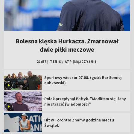
Bolesna klęska Hurkacza. Zmarnował
dwie piłki meczowe
21:57
|
TENIS
/
ATP (MĘŻCZYŹNI)
Sportowy wieczór 07.08. (gość: Bartłomiej
Kubkowski)
Polak przepłynął Bałtyk. "Modliłem się, żeby
nie stracić świadomości"
Hit w Toronto! Znamy godzinę meczu
Świątek