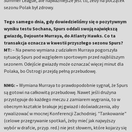
Summer League, ale najważniejsze jest to, żeby na początek
sezonu Polak był zdrowy.
Tego samego dnia, gdy dowiedzieliśmy się o pozytywnym
wyniku testu Sochana, Spurs oddali swoją największą
gwiazdę, Dejounte Murraya, do Atlanty Hawks. Co ta
transakcja oznacza w kwestii przyszłego sezonu Spurs?
MT:
– Na pewno wymiana z udziałem Murraya pogorszyła
sytuację Spurs pod względem sportowym przed najbliższym
sezonem. Odejście gwiazdy może oznaczać więcej minut dla
Polaka, bo Ostrogi przejdą pełną przebudowę.
NMG: –
Wymiana Murraya to prawdopodobnie sygnał, że Spurs
są gotowi na całkowitą przebudowę. Nawet jeśli drużyna
przystępuje do każdego meczu z zamiarem wygrania, to w
obecnym kształcie brakuje jej gwiazd i doświadczenia, aby
rywalizować w mocnej Konferencji Zachodniej. "Tankowanie"
(celowe przegrywanie spotkań, żeby mieć jak najwyższy
wybór w drafcie, przyp. red.) nie jest słowem, które kojarzy się