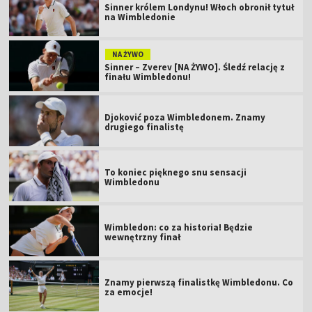
Sinner królem Londynu! Włoch obronił tytuł
na Wimbledonie
NA ŻYWO
Sinner – Zverev [NA ŻYWO]. Śledź relację z
finału Wimbledonu!
Djoković poza Wimbledonem. Znamy
drugiego finalistę
To koniec pięknego snu sensacji
Wimbledonu
Wimbledon: co za historia! Będzie
wewnętrzny finał
Znamy pierwszą finalistkę Wimbledonu. Co
za emocje!