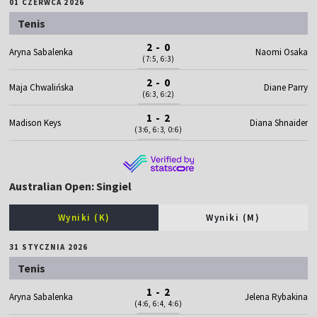
01 CZERWCA 2026
Tenis
2 - 0
Aryna Sabalenka
Naomi Osaka
(7:5, 6:3)
2 - 0
Maja Chwalińska
Diane Parry
(6:3, 6:2)
1 - 2
Madison Keys
Diana Shnaider
(3:6, 6:3, 0:6)
Australian Open: Singiel
Wyniki (K)
Wyniki (M)
31 STYCZNIA 2026
Tenis
1 - 2
Aryna Sabalenka
Jelena Rybakina
(4:6, 6:4, 4:6)