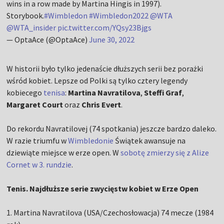
wins in a row made by Martina Hingis in 1997).
Storybook.
#Wimbledon
#Wimbledon2022
@WTA
@WTA_insider
pic.twitter.com/YQsy23Bjgs
— OptaAce (@OptaAce)
June 30, 2022
W historii było tylko jedenaście dłuższych serii bez porażki
wśród kobiet. Lepsze od Polki są tylko cztery legendy
kobiecego
tenisa
:
Martina Navratilova
,
Steffi Graf
,
Margaret Court
oraz
Chris Evert
.
Do rekordu Navratilovej (74 spotkania) jeszcze bardzo daleko.
W razie triumfu w
Wimbledonie
Świątek awansuje na
dziewiąte miejsce w erze open. W
sobotę zmierzy się z Alize
Cornet w 3. rundzie
.
Tenis. Najdłuższe serie zwycięstw kobiet w Erze Open
1. Martina Navratilova (USA/Czechosłowacja) 74 mecze (1984