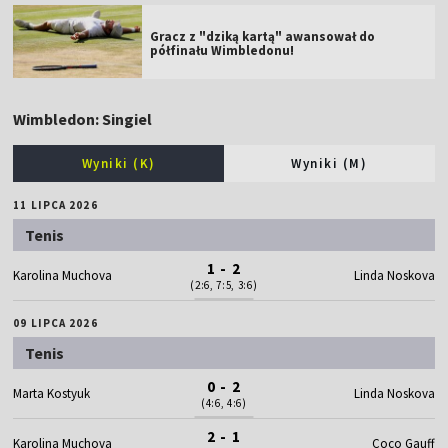
Gracz z "dziką kartą" awansował do
półfinału Wimbledonu!
Wimbledon: Singiel
Wyniki (K)
Wyniki (M)
11 LIPCA 2026
Tenis
1 - 2
Karolina Muchova
Linda Noskova
(2:6, 7:5, 3:6)
09 LIPCA 2026
Tenis
0 - 2
Marta Kostyuk
Linda Noskova
(4:6, 4:6)
2 - 1
Karolina Muchova
Coco Gauff