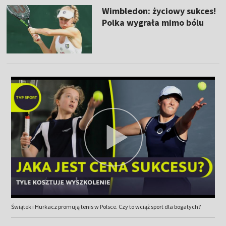
Wimbledon: życiowy sukces!
Polka wygrała mimo bólu
Świątek i Hurkacz promują tenis w Polsce. Czy to wciąż sport dla bogatych?