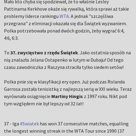
Mało kto chyba się spodziewał, że to właśnie Lesley
Pattinama Kerkhove okaże się rywalką, która sprawi aż takie
problemy liderce rankingu
WTA
. A jednak "szczęśliwa
przegrana" z eliminacji okazała się dla Świątek wyzwaniem.
Polka potrzebowała ponad dwóch godzin, żeby wygrać 6:4,
4:6, 6:3.
To
37. zwycięstwo z rzędu Świątek
. Jako ostatnia sposób na
nią znalazła Jelana Ostapenko w lutym w Dubaju! Od tego
czasu zawodniczka z Raszyna straciła tylko siedem setów!
Polka pnie się w klasyfikacji ery open. Już podczas Rolanda
Garrosa została tenisistką z najlepszą serią w XXI wieku. Teraz
wyrównała osiągnięcie
Martiny Hingis
z 1997 roku. Nikt pod
tym względem nie był lepszy od 32 lat!
37 - Iga
#Swiatek
has won 37 consecutive matches, equalling
the longest winning streak in the WTA Tour since 1990 (37