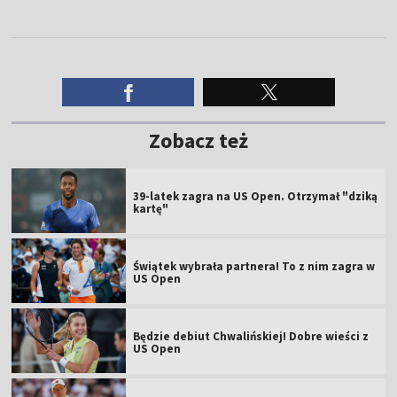
Zobacz też
39-latek zagra na US Open. Otrzymał "dziką
kartę"
Świątek wybrała partnera! To z nim zagra w
US Open
Będzie debiut Chwalińskiej! Dobre wieści z
US Open