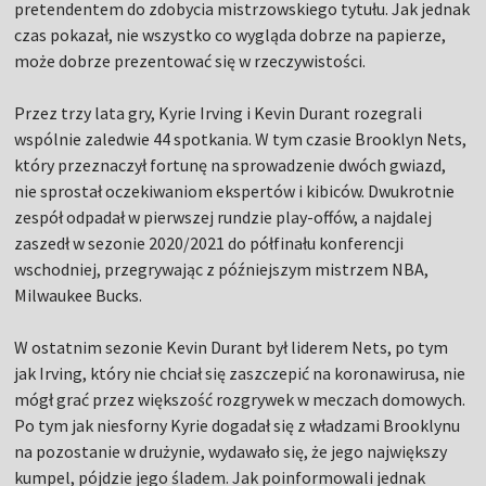
pretendentem do zdobycia mistrzowskiego tytułu. Jak jednak
czas pokazał, nie wszystko co wygląda dobrze na papierze,
może dobrze prezentować się w rzeczywistości.
Przez trzy lata gry, Kyrie Irving i Kevin Durant rozegrali
wspólnie zaledwie 44 spotkania. W tym czasie Brooklyn Nets,
który przeznaczył fortunę na sprowadzenie dwóch gwiazd,
nie sprostał oczekiwaniom ekspertów i kibiców. Dwukrotnie
zespół odpadał w pierwszej rundzie play-offów, a najdalej
zaszedł w sezonie 2020/2021 do półfinału konferencji
wschodniej, przegrywając z późniejszym mistrzem NBA,
Milwaukee Bucks.
W ostatnim sezonie Kevin Durant był liderem Nets, po tym
jak Irving, który nie chciał się zaszczepić na koronawirusa, nie
mógł grać przez większość rozgrywek w meczach domowych.
Po tym jak niesforny Kyrie dogadał się z władzami Brooklynu
na pozostanie w drużynie, wydawało się, że jego największy
kumpel, pójdzie jego śladem. Jak poinformowali jednak