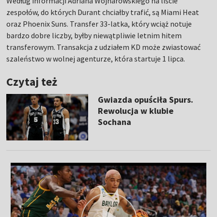
Według informacji Adriana Wojnarowskiego na liście
zespołów, do których Durant chciałby trafić, są Miami Heat
oraz Phoenix Suns. Transfer 33-latka, który wciąż notuje
bardzo dobre liczby, byłby niewątpliwie letnim hitem
transferowym. Transakcja z udziałem KD może zwiastować
szaleństwo w wolnej agenturze, która startuje 1 lipca.
Czytaj też
Gwiazda opuściła Spurs.
Rewolucja w klubie
Sochana