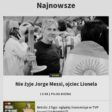
Najnowsze
NOWE
Nie żyje Jorge Messi, ojciec Lionela
13:08
|
PIŁKA NOŻNA
Betclic 2 liga: oglądaj transmisje w TVP
Sport! [ZAPOWIEDŹ]