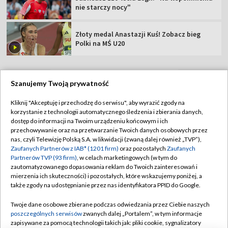
nie starczy nocy"
Złoty medal Anastazji Kuś! Zobacz bieg
Polki na MŚ U20
Szanujemy Twoją prywatność
TVP
Kliknij "Akceptuję i przechodzę do serwisu", aby wyrazić zgody na
korzystanie z technologii automatycznego śledzenia i zbierania danych,
Abonament TVP
Regulamin TVP
dostęp do informacji na Twoim urządzeniu końcowym i ich
Polityka prywatności
Sklep TVP
przechowywanie oraz na przetwarzanie Twoich danych osobowych przez
nas, czyli Telewizję Polską S.A. w likwidacji (zwaną dalej również „TVP”),
Biuro Reklamy
Moje zgody
Zaufanych Partnerów z IAB* (1201 firm)
oraz pozostałych
Zaufanych
Partnerów TVP (93 firm)
, w celach marketingowych (w tym do
Oferta Handlowa
Biuro reklamy
zautomatyzowanego dopasowania reklam do Twoich zainteresowań i
mierzenia ich skuteczności) i pozostałych, które wskazujemy poniżej, a
Telegazeta ogłoszenia
Kontakt
także zgody na udostępnianie przez nas identyfikatora PPID do Google.
Emisja w TVP
Twoje dane osobowe zbierane podczas odwiedzania przez Ciebie naszych
Kanały
Rada Programowa
poszczególnych serwisów
zwanych dalej „Portalem”, w tym informacje
zapisywane za pomocą technologii takich jak: pliki cookie, sygnalizatory
Ogłoszenia przetargowe