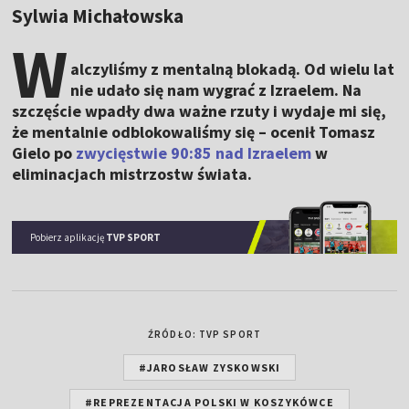
Sylwia Michałowska
W
alczyliśmy z mentalną blokadą. Od wielu lat
nie udało się nam wygrać z Izraelem. Na
szczęście wpadły dwa ważne rzuty i wydaje mi się,
że mentalnie odblokowaliśmy się – ocenił Tomasz
Gielo po
zwycięstwie 90:85 nad Izraelem
w
eliminacjach mistrzostw świata.
Pobierz aplikację
TVP SPORT
ŹRÓDŁO: TVP SPORT
#JAROSŁAW ZYSKOWSKI
#REPREZENTACJA POLSKI W KOSZYKÓWCE