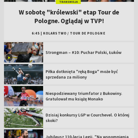
TRANSMISJA
W sobotę "królewski" etap Tour de
Pologne. Oglądaj w TVP!
6:45
|
KOLARSTWO
/
TOUR DE POLOGNE
Strongman – #10: Puchar Polski, Łuków
Piłka dotknięta "ręką Boga" może być
sprzedana za miliony
Niespodziewany triumfator z Bukowiny.
Gratulował mu książę Monako
Dzisiaj konkursy LGP w Courchevel. O której
skoki?
Jubileusz 110-lecia Legii. "Na wspomnienia