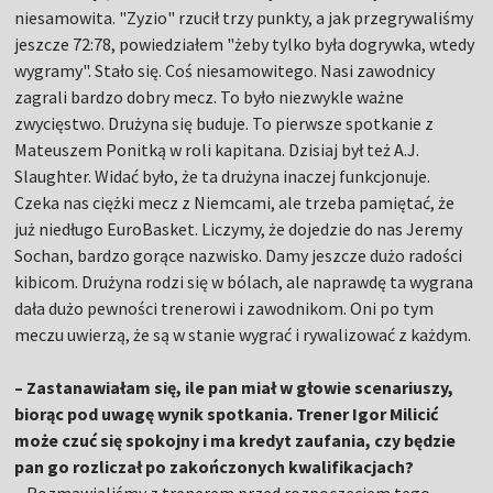
niesamowita. "Zyzio" rzucił trzy punkty, a jak przegrywaliśmy
jeszcze 72:78, powiedziałem "żeby tylko była dogrywka, wtedy
wygramy". Stało się. Coś niesamowitego. Nasi zawodnicy
zagrali bardzo dobry mecz. To było niezwykle ważne
zwycięstwo. Drużyna się buduje. To pierwsze spotkanie z
Mateuszem Ponitką w roli kapitana. Dzisiaj był też A.J.
Slaughter. Widać było, że ta drużyna inaczej funkcjonuje.
Czeka nas ciężki mecz z Niemcami, ale trzeba pamiętać, że
już niedługo EuroBasket. Liczymy, że dojedzie do nas Jeremy
Sochan, bardzo gorące nazwisko. Damy jeszcze dużo radości
kibicom. Drużyna rodzi się w bólach, ale naprawdę ta wygrana
dała dużo pewności trenerowi i zawodnikom. Oni po tym
meczu uwierzą, że są w stanie wygrać i rywalizować z każdym.
– Zastanawiałam się, ile pan miał w głowie scenariuszy,
biorąc pod uwagę wynik spotkania. Trener Igor Milicić
może czuć się spokojny i ma kredyt zaufania, czy będzie
pan go rozliczał po zakończonych kwalifikacjach?