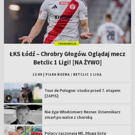
TRANSMISJA
ŁKS Łódź – Chrobry Głogów. Oglądaj mecz
Betclic 1 Ligi! [NA ŻYWO]
12:00
|
PIŁKA NOŻNA
/
BETCLIC 1 LIGA
Tour de Pologne: studio przed 7. etapem
[ZAPIS]
Nie żyje Włodzimierz Rezner. Dziennikarz
zmarł po walce z chorobą
Polacy zaczynają ME. Długa lista