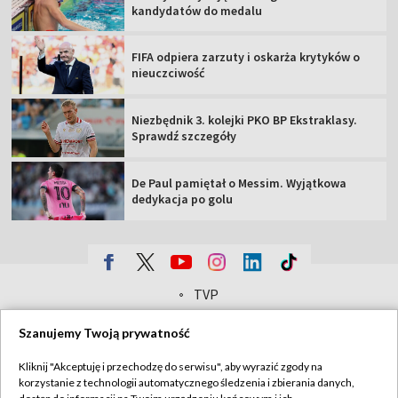
kandydatów do medalu
FIFA odpiera zarzuty i oskarża krytyków o
nieuczciwość
Niezbędnik 3. kolejki PKO BP Ekstraklasy.
Sprawdź szczegóły
De Paul pamiętał o Messim. Wyjątkowa
dedykacja po golu
TVP
Abonament TVP
Regulamin TVP
Szanujemy Twoją prywatność
Polityka prywatności
Sklep TVP
Kliknij "Akceptuję i przechodzę do serwisu", aby wyrazić zgody na
Biuro Reklamy
Moje zgody
korzystanie z technologii automatycznego śledzenia i zbierania danych,