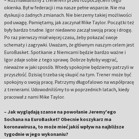
– Rozmawialiśmy z trenerem przed rozpoczęciem tego
okienka. Był w federacji i ma nasze pełne wsparcie. Nie ma
dyskusji o żadnych zmianach. Nie bierzemy takiej możliwości
pod uwagę. Pamiętamy, jak zaczynał Mike Taylor. Początki też
były bardzo trudne. Igor niedawno zaczął swoją pracę i drogę.
Po raz pierwszy miał więcej czasu, żeby pokazać swoje
schematy i zagrywki. Uważam, że głównym naszym celem jest
EuroBasket. Spotkanie z Niemcami będzie bardzo ważne i
Igor zdaje sobie z tego sprawę. Dobrze byłoby wygrać,
nieważne w jaki sposób. Wtedy spokojnie będziemy patrzyli w
przyszłość. Dzisiaj trzeba się skupić na tym. Trener może być
spokojny o swoją pracę. Patrzymy długofalowo na współpracę
z trenerami. Udowodniliśmy to w poprzednich latach, kiedy
pracował z nami Mike Taylor.
– Jak wyglądają szanse na powołanie Jeremy'ego
Sochana na EuroBasket? Obecnie koszykarz ma
koronawirusa, to może mieć jakiś wpływ na najbliższe
tygodnie w jego wykonaniu?