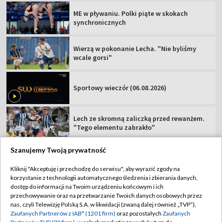
ME w pływaniu. Polki piąte w skokach
synchronicznych
Wierzą w pokonanie Lecha. "Nie byliśmy
wcale gorsi"
Sportowy wieczór (06.08.2026)
Lech ze skromną zaliczką przed rewanżem.
"Tego elementu zabrakło"
Szanujemy Twoją prywatność
Kliknij "Akceptuję i przechodzę do serwisu", aby wyrazić zgody na
korzystanie z technologii automatycznego śledzenia i zbierania danych,
TVP
dostęp do informacji na Twoim urządzeniu końcowym i ich
Abonament TVP
Regulamin TVP
przechowywanie oraz na przetwarzanie Twoich danych osobowych przez
nas, czyli Telewizję Polską S.A. w likwidacji (zwaną dalej również „TVP”),
Polityka prywatności
Sklep TVP
Zaufanych Partnerów z IAB* (1201 firm)
oraz pozostałych
Zaufanych