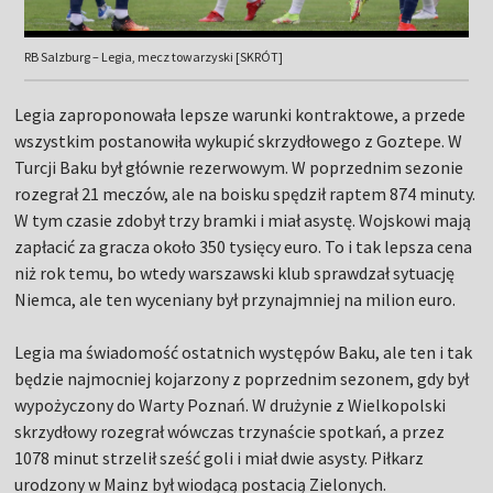
RB Salzburg – Legia, mecz towarzyski [SKRÓT]
Legia zaproponowała lepsze warunki kontraktowe, a przede
wszystkim postanowiła wykupić skrzydłowego z Goztepe. W
Turcji Baku był głównie rezerwowym. W poprzednim sezonie
rozegrał 21 meczów, ale na boisku spędził raptem 874 minuty.
W tym czasie zdobył trzy bramki i miał asystę. Wojskowi mają
zapłacić za gracza około 350 tysięcy euro. To i tak lepsza cena
niż rok temu, bo wtedy warszawski klub sprawdzał sytuację
Niemca, ale ten wyceniany był przynajmniej na milion euro.
Legia ma świadomość ostatnich występów Baku, ale ten i tak
będzie najmocniej kojarzony z poprzednim sezonem, gdy był
wypożyczony do Warty Poznań. W drużynie z Wielkopolski
skrzydłowy rozegrał wówczas trzynaście spotkań, a przez
1078 minut strzelił sześć goli i miał dwie asysty. Piłkarz
urodzony w Mainz był wiodącą postacią Zielonych.