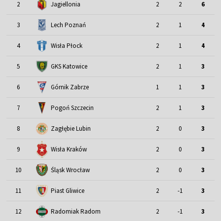
2
Jagiellonia
2
2
6
3
Lech Poznań
2
1
4
4
Wisła Płock
2
1
4
5
GKS Katowice
2
1
3
6
Górnik Zabrze
1
1
3
7
Pogoń Szczecin
2
1
3
8
Zagłębie Lubin
2
0
3
9
Wisła Kraków
2
0
3
Śląsk Wrocław
10
2
0
3
11
Piast Gliwice
2
-1
3
12
Radomiak Radom
2
-1
3