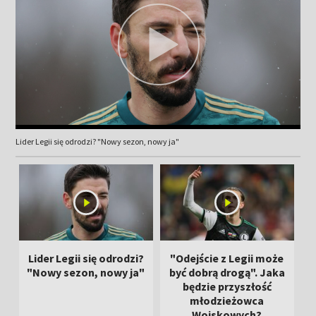
Lider Legii się odrodzi? "Nowy sezon, nowy ja"
Lider Legii się odrodzi?
"Odejście z Legii może
"Nowy sezon, nowy ja"
być dobrą drogą". Jaka
będzie przyszłość
młodzieżowca
Wojskowych?