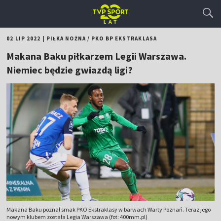
02 LIP 2022
|
PIŁKA NOŻNA
/
PKO BP EKSTRAKLASA
Makana Baku piłkarzem Legii Warszawa.
Niemiec będzie gwiazdą ligi?
Makana Baku poznał smak PKO Ekstraklasy w barwach Warty Poznań. Teraz jego
nowym klubem została Legia Warszawa (fot: 400mm.pl)