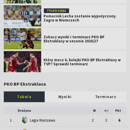
TYLKO U NAS
Pomocnik Lecha zostanie wypożyczony.
Zagra w Niemczech
Zobacz wyniki i terminarz PKO BP
Ekstraklasy w sezonie 2026/27
Który mecz 6. kolejki PKO BP Ekstraklasy w
TVP? Sprawdź terminarz
PKO BP Ekstraklasa
Tabela
Wyniki
Terminarz
Drużyna
M
+/-
Pkt
1
Legia Warszawa
2
3
6