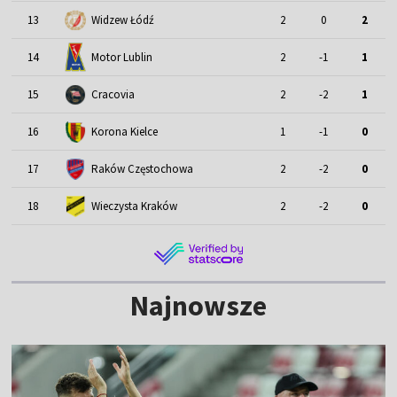
13
Widzew Łódź
2
0
2
Motor Lublin
14
2
-1
1
15
Cracovia
2
-2
1
16
Korona Kielce
1
-1
0
17
Raków Częstochowa
2
-2
0
18
Wieczysta Kraków
2
-2
0
Najnowsze