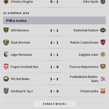
0 - 1
Chrobry Głogów
Odra Opole
02 SIERPNIA 2026
Piłka nożna
3 - 1
GKS Katowice
Radomiak Radom
2 - 1
Śląsk Wrocław
Raków Częstochowa
3 - 1
Legia Warszawa
Zagłębie Lubin
1 - 0
Pogoń Grodzisk Maz.
Puszcza Niepołomice
Podbeskidzie Bielsko-
3 - 3
FKS Stal Mielec
Biała
3 - 0
Sandecja N. Sącz
Chojniczanka
ZOBACZ WIĘCEJ