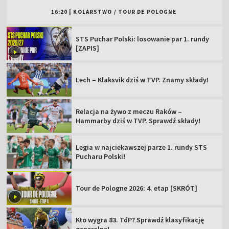
16:20
|
KOLARSTWO
/
TOUR DE POLOGNE
STS Puchar Polski: losowanie par 1. rundy
[ZAPIS]
Lech – Klaksvik dziś w TVP. Znamy składy!
Relacja na żywo z meczu Raków –
Hammarby dziś w TVP. Sprawdź składy!
Legia w najciekawszej parze 1. rundy STS
Pucharu Polski!
Tour de Pologne 2026: 4. etap [SKRÓT]
Kto wygra 83. TdP? Sprawdź klasyfikację
generalną!