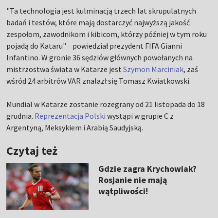
"Ta technologia jest kulminacją trzech lat skrupulatnych
badań i testów, które mają dostarczyć najwyższą jakość
zespołom, zawodnikom i kibicom, którzy później w tym roku
pojadą do Kataru"
powiedział prezydent FIFA Gianni
–
Infantino. W gronie 36 sędziów głównych powołanych na
mistrzostwa świata w Katarze jest
Szymon Marciniak
, zaś
wśród 24 arbitrów VAR znalazł się Tomasz Kwiatkowski.
Mundial w Katarze zostanie rozegrany od 21 listopada do 18
grudnia.
Reprezentacja Polski
wystąpi w grupie C z
Argentyną, Meksykiem i Arabią Saudyjską.
Czytaj też
Gdzie zagra Krychowiak?
Rosjanie nie mają
wątpliwości!