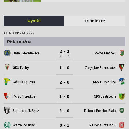
Wyniki
Terminarz
05 SIERPNIA 2026
Piłka nożna
2 - 2
Unia Skierniewice
Sokół Kleczew
(k. 1 - 4)
1 - 0
GKS Tychy
Zagłębie Sosnowiec
2 - 0
Górnik Łęczna
KKS 1925 Kalisz
3 - 0
Pogoń Siedlce
GKS Jastrzębie
3 - 0
Sandecja N. Sącz
Rekord Bielsko-Biała
0 - 1
Warta Poznań
Resovia Rzeszów