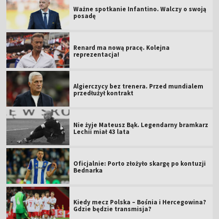
Ważne spotkanie Infantino. Walczy o swoją
posadę
Renard ma nową pracę. Kolejna
reprezentacja!
Algierczycy bez trenera. Przed mundialem
przedłużył kontrakt
Nie żyje Mateusz Bąk. Legendarny bramkarz
Lechii miał 43 lata
Oficjalnie: Porto złożyło skargę po kontuzji
Bednarka
Kiedy mecz Polska – Bośnia i Hercegowina?
Gdzie będzie transmisja?