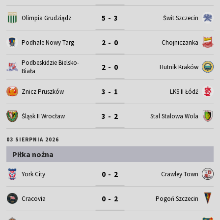
5 - 3
Olimpia Grudziądz
Świt Szczecin
2 - 0
Podhale Nowy Targ
Chojniczanka
Podbeskidzie Bielsko-
2 - 0
Hutnik Kraków
Biała
3 - 1
Znicz Pruszków
LKS II Łódź
3 - 2
Śląsk II Wrocław
Stal Stalowa Wola
03 SIERPNIA 2026
Piłka nożna
0 - 2
York City
Crawley Town
0 - 2
Cracovia
Pogoń Szczecin