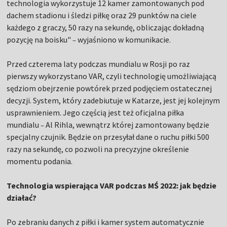
technologia wykorzystuje 12 kamer zamontowanych pod
dachem stadionu i śledzi piłkę oraz 29 punktów na ciele
każdego z graczy, 50 razy na sekundę, obliczając dokładną
pozycję na boisku"
wyjaśniono w komunikacie.
–
Przed czterema laty podczas mundialu w Rosji po raz
pierwszy wykorzystano VAR, czyli technologię umożliwiającą
sędziom obejrzenie powtórek przed podjęciem ostatecznej
decyzji. System, który zadebiutuje w Katarze, jest jej kolejnym
usprawnieniem. Jego częścią jest też oficjalna piłka
mundialu
Al Rihla, wewnątrz której zamontowany będzie
–
specjalny czujnik. Będzie on przesyłał dane o ruchu piłki 500
razy na sekundę, co pozwoli na precyzyjne określenie
momentu podania.
Technologia wspierająca VAR podczas MŚ 2022: jak będzie
działać?
Po zebraniu danych z piłki i kamer system automatycznie