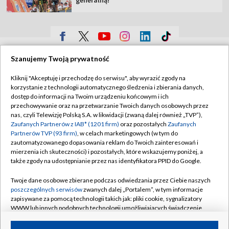
TVP
Szanujemy Twoją prywatność
Abonament TVP
Regulamin TVP
Kliknij "Akceptuję i przechodzę do serwisu", aby wyrazić zgody na
Polityka prywatności
Sklep TVP
korzystanie z technologii automatycznego śledzenia i zbierania danych,
dostęp do informacji na Twoim urządzeniu końcowym i ich
Biuro Reklamy
Moje zgody
przechowywanie oraz na przetwarzanie Twoich danych osobowych przez
nas, czyli Telewizję Polską S.A. w likwidacji (zwaną dalej również „TVP”),
Oferta Handlowa
Biuro reklamy
Zaufanych Partnerów z IAB* (1201 firm)
oraz pozostałych
Zaufanych
Partnerów TVP (93 firm)
, w celach marketingowych (w tym do
Telegazeta ogłoszenia
Kontakt
zautomatyzowanego dopasowania reklam do Twoich zainteresowań i
Emisja w TVP
mierzenia ich skuteczności) i pozostałych, które wskazujemy poniżej, a
także zgody na udostępnianie przez nas identyfikatora PPID do Google.
Kanały
Rada Programowa
Twoje dane osobowe zbierane podczas odwiedzania przez Ciebie naszych
Ogłoszenia przetargowe
poszczególnych serwisów
zwanych dalej „Portalem”, w tym informacje
©2026 Telewizja Polska Spółka Akcyjna w likwidacji
zapisywane za pomocą technologii takich jak: pliki cookie, sygnalizatory
Akademia Telewizyjna
WWW lub innych podobnych technologii umożliwiających świadczenie
Informacje o nadawcy
dopasowanych i bezpiecznych usług, personalizację treści oraz reklam,
udostępnianie funkcji mediów społecznościowych oraz analizowanie