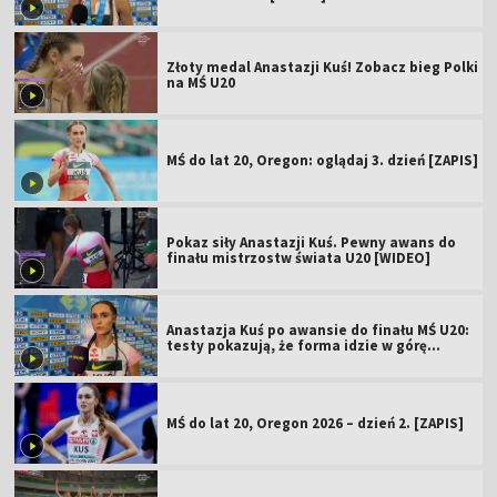
Złoty medal Anastazji Kuś! Zobacz bieg Polki
na MŚ U20
MŚ do lat 20, Oregon: oglądaj 3. dzień [ZAPIS]
Pokaz siły Anastazji Kuś. Pewny awans do
finału mistrzostw świata U20 [WIDEO]
Anastazja Kuś po awansie do finału MŚ U20:
testy pokazują, że forma idzie w górę
[WIDEO]
MŚ do lat 20, Oregon 2026 – dzień 2. [ZAPIS]