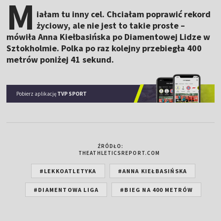
M
iałam tu inny cel. Chciałam poprawić rekord
życiowy, ale nie jest to takie proste –
mówiła Anna Kiełbasińska po Diamentowej Lidze w
Sztokholmie. Polka po raz kolejny przebiegła 400
metrów poniżej 41 sekund.
Pobierz aplikację
TVP SPORT
ŹRÓDŁO:
THEATHLETICSREPORT.COM
#LEKKOATLETYKA
#ANNA KIEŁBASIŃSKA
#DIAMENTOWA LIGA
#BIEG NA 400 METRÓW