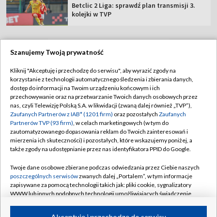
Betclic 2 Liga: sprawdź plan transmisji 3.
kolejki w TVP
Szanujemy Twoją prywatność
TVP
Kliknij "Akceptuję i przechodzę do serwisu", aby wyrazić zgody na
korzystanie z technologii automatycznego śledzenia i zbierania danych,
Abonament TVP
Regulamin TVP
dostęp do informacji na Twoim urządzeniu końcowym i ich
Polityka prywatności
Sklep TVP
przechowywanie oraz na przetwarzanie Twoich danych osobowych przez
nas, czyli Telewizję Polską S.A. w likwidacji (zwaną dalej również „TVP”),
Biuro Reklamy
Moje zgody
Zaufanych Partnerów z IAB* (1201 firm)
oraz pozostałych
Zaufanych
Partnerów TVP (93 firm)
, w celach marketingowych (w tym do
Oferta Handlowa
Biuro reklamy
zautomatyzowanego dopasowania reklam do Twoich zainteresowań i
mierzenia ich skuteczności) i pozostałych, które wskazujemy poniżej, a
Telegazeta ogłoszenia
Kontakt
także zgody na udostępnianie przez nas identyfikatora PPID do Google.
Emisja w TVP
Twoje dane osobowe zbierane podczas odwiedzania przez Ciebie naszych
Kanały
Rada Programowa
poszczególnych serwisów
zwanych dalej „Portalem”, w tym informacje
zapisywane za pomocą technologii takich jak: pliki cookie, sygnalizatory
Ogłoszenia przetargowe
WWW lub innych podobnych technologii umożliwiających świadczenie
©2026 Telewizja Polska Spółka Akcyjna w likwidacji
dopasowanych i bezpiecznych usług, personalizację treści oraz reklam,
Akademia Telewizyjna
udostępnianie funkcji mediów społecznościowych oraz analizowanie
Akceptuję i przechodzę do serwisu