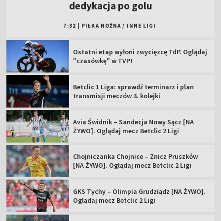
dedykacja po golu
7:32
|
PIŁKA NOŻNA
/
INNE LIGI
Ostatni etap wyłoni zwycięzcę TdP. Oglądaj
"czasówkę" w TVP!
Betclic 1 Liga: sprawdź terminarz i plan
transmisji meczów 3. kolejki
Avia Świdnik – Sandecja Nowy Sącz [NA
ŻYWO]. Oglądaj mecz Betclic 2 Ligi
Chojniczanka Chojnice – Znicz Pruszków
[NA ŻYWO]. Oglądaj mecz Betclic 2 Ligi
GKS Tychy – Olimpia Grudziądz [NA ŻYWO].
Oglądaj mecz Betclic 2 Ligi