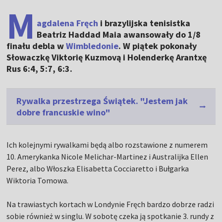
M
agdalena Fręch
i brazylijska tenisistka
Beatriz Haddad Maia awansowały do 1/8
finału debla w
Wimbledonie
. W piątek pokonały
Słowaczkę Viktorię Kuzmovą i Holenderkę Arantxę
Rus 6:4, 5:7, 6:3.
Rywalka przestrzega Świątek. "Jestem jak
dobre francuskie wino"
Ich kolejnymi rywalkami będą albo rozstawione z numerem
10. Amerykanka Nicole Melichar-Martinez i Australijka Ellen
Perez, albo Włoszka Elisabetta Cocciaretto i Bułgarka
Wiktoria Tomowa.
Na trawiastych kortach w Londynie Fręch bardzo dobrze radzi
sobie również w singlu. W sobotę czeka ją spotkanie 3. rundy z