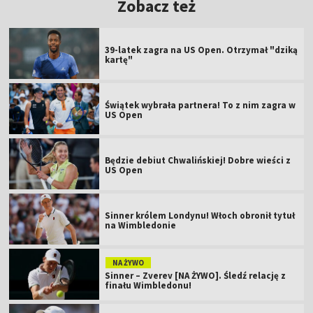
Zobacz też
39-latek zagra na US Open. Otrzymał "dziką
kartę"
Świątek wybrała partnera! To z nim zagra w
US Open
Będzie debiut Chwalińskiej! Dobre wieści z
US Open
Sinner królem Londynu! Włoch obronił tytuł
na Wimbledonie
NA ŻYWO
Sinner – Zverev [NA ŻYWO]. Śledź relację z
finału Wimbledonu!