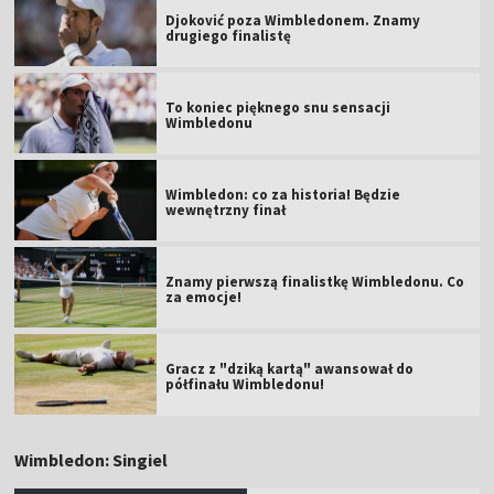
Djoković poza Wimbledonem. Znamy
drugiego finalistę
To koniec pięknego snu sensacji
Wimbledonu
Wimbledon: co za historia! Będzie
wewnętrzny finał
Znamy pierwszą finalistkę Wimbledonu. Co
za emocje!
Gracz z "dziką kartą" awansował do
półfinału Wimbledonu!
Wimbledon: Singiel