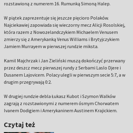
rozstawioną z numerem 16. Rumunką Simoną Halep.
W piątek zaprezentuje się jeszcze pięcioro Polaków.
Najciekawiej zapowiada się wieczorny mecz Alicji Rosolskiej,
która razem z Nowozelandczykiem Michaelem Venusem
zmierzy się z Amerykanką Venus Williams i Brytyjczykiem
Jamiem Murrayem w pierwszej rundzie miksta.
Kamil Majchrzak i Jan Zieliński muszą dokończyć przerwany
przez deszcz mecz pierwszej rundy z Serbami Laslo Djere i
Dusanem Lajovicem. Polacy ulegli w pierwszym secie 5:7, a w
drugim przegrywają 0:2.
W drugiej rundzie debla Łukasz Kubot i Szymon Walków
zagrają z rozstawionymi z numerem ósmym Chorwatem
Ivanem Dodigiem i Amerykaninem Austinem Krajickiem.
Czytaj też