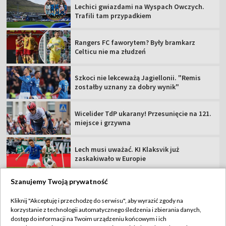
Lechici gwiazdami na Wyspach Owczych.
Trafili tam przypadkiem
Rangers FC faworytem? Były bramkarz
Celticu nie ma złudzeń
Szkoci nie lekceważą Jagiellonii. "Remis
zostałby uznany za dobry wynik"
Wicelider TdP ukarany! Przesunięcie na 121.
miejsce i grzywna
Lech musi uważać. KI Klaksvik już
zaskakiwało w Europie
Szanujemy Twoją prywatność
Kliknij "Akceptuję i przechodzę do serwisu", aby wyrazić zgody na
korzystanie z technologii automatycznego śledzenia i zbierania danych,
TVP
dostęp do informacji na Twoim urządzeniu końcowym i ich